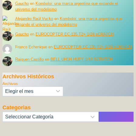
Gaucho
en
Komboloi: una marca argentina que expande el
universo del modelismo
Alejandro Raúl Vucko
en
Komboloi: una marca argentina que
expande el universo del modelismo
Gaucho
en
EUROCOPTER EC-135 T2+ 1/24 sCRATCH
Franco Echenique
en
EUROCOPTER EC-135 T2+ 1/24 sCRATCH
Raiquen Castillo
en
BELL UH1H HUEY 1/18 SCRATCH
Archivos Históricos
Archivos
Categorias
Categorías