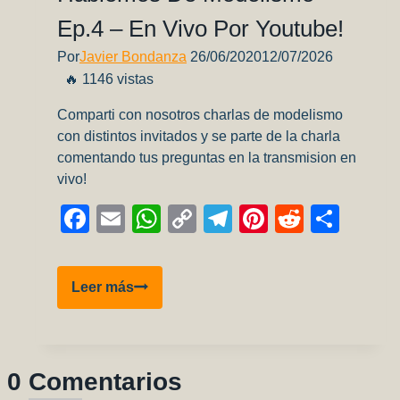
Ep.4 – En Vivo Por Youtube!
Por
Javier Bondanza
26/06/2020
12/07/2026
🔥 1146 vistas
Comparti con nosotros charlas de modelismo
con distintos invitados y se parte de la charla
comentando tus preguntas en la transmision en
vivo!
Facebook
Email
WhatsApp
Copy
Telegram
Pinterest
Reddit
Comp
Link
Hablemos
Leer más
de
Modelismo
Ep.4
–
0 Comentarios
En