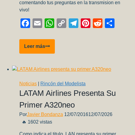
comentando tus preguntas en la transmision en
vivo!
Facebook
Email
WhatsApp
Copy
Telegram
Pinterest
Reddit
Comp
Link
Hablemos
Leer más
de
Modelismo
Ep.17
–
En
Noticias
|
Rincón del Modelista
vivo
LATAM Airlines Presenta Su
por
Primer A320neo
Youtube!
Por
Javier Bondanza
12/07/2016
12/07/2026
🔥 1602 vistas
Como indica el titulo, LAN presenta su primer