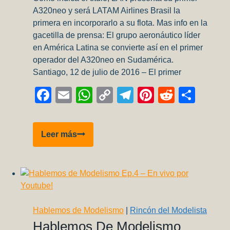
A320neo y será LATAM Airlines Brasil la
primera en incorporarlo a su flota. Mas info en la
gacetilla de prensa: El grupo aeronáutico líder
en América Latina se convierte así en el primer
operador del A320neo en Sudamérica.
Santiago, 12 de julio de 2016 – El primer
Facebook
Email
WhatsApp
Copy
Telegram
Pinterest
Reddit
Comp
Link
LATAM
Leer más
Airlines
presenta
su
primer
A320neo
Hablemos de Modelismo
|
Rincón del Modelista
Hablemos De Modelismo