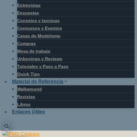
Entrevistas
Encuestas
Consejos y tecnicas
Concursos y Eventos
Casas de Modelismo
Compras
Mesa de trabajo
Unboxings y Reviews
Tutoriales y Paso a Paso
Quick Tips
Material de Referencia
Walkaround
Revistas
Libros
Enlaces Útiles