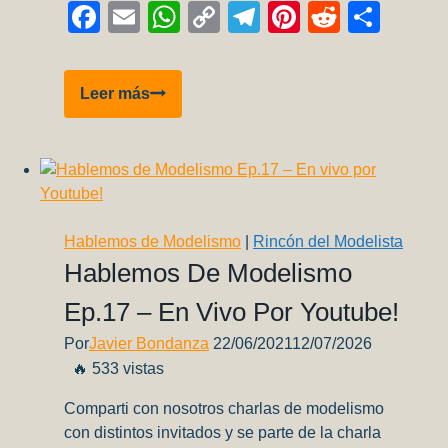
Facebook
Email
WhatsApp
Copy
Telegram
Pinterest
Reddit
Comp
Link
Dassault
Leer más
Rafale
M
–
Revell
1/48
Hablemos de Modelismo
|
Rincón del Modelista
Hablemos De Modelismo
Ep.17 – En Vivo Por Youtube!
Por
Javier Bondanza
22/06/2021
12/07/2026
🔥 533 vistas
Comparti con nosotros charlas de modelismo
con distintos invitados y se parte de la charla