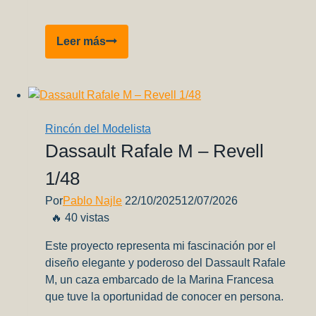
Link
Spitfire
Leer más
Mk.1
–
Empezando
con
el
Rincón del Modelista
weathering
Dassault Rafale M – Revell
(parte
1/48
8)
Por
Pablo Najle
22/10/2025
12/07/2026
🔥 40 vistas
Este proyecto representa mi fascinación por el
diseño elegante y poderoso del Dassault Rafale
M, un caza embarcado de la Marina Francesa
que tuve la oportunidad de conocer en persona.