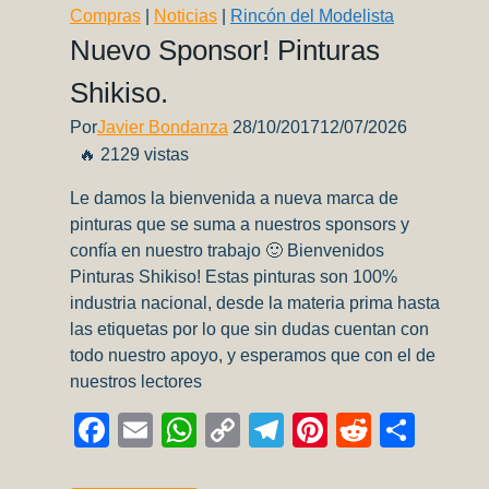
Compras
|
Noticias
|
Rincón del Modelista
Nuevo Sponsor! Pinturas
Shikiso.
Por
Javier Bondanza
28/10/2017
12/07/2026
🔥 2129 vistas
Le damos la bienvenida a nueva marca de
pinturas que se suma a nuestros sponsors y
confía en nuestro trabajo 🙂 Bienvenidos
Pinturas Shikiso! Estas pinturas son 100%
industria nacional, desde la materia prima hasta
las etiquetas por lo que sin dudas cuentan con
todo nuestro apoyo, y esperamos que con el de
nuestros lectores
Facebook
Email
WhatsApp
Copy
Telegram
Pinterest
Reddit
Comp
Link