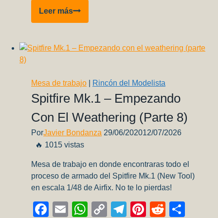
Nuevo
Leer más
Sponsor!
Pinturas
Shikiso.
Mesa de trabajo
|
Rincón del Modelista
Spitfire Mk.1 – Empezando
Con El Weathering (parte 8)
Por
Javier Bondanza
29/06/2020
12/07/2026
🔥 1015 vistas
Mesa de trabajo en donde encontraras todo el
proceso de armado del Spitfire Mk.1 (New Tool)
en escala 1/48 de Airfix. No te lo pierdas!
Facebook
Email
WhatsApp
Copy
Telegram
Pinterest
Reddit
Comp