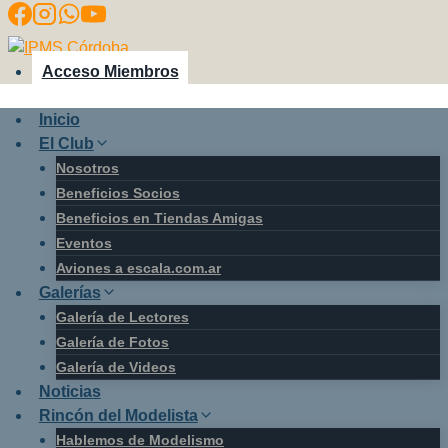
Saltar
al
contenido
Acceso Miembros
Inicio
El Club
Nosotros
Beneficios Socios
Beneficios en Tiendas Amigas
Eventos
Aviones a escala.com.ar
Galerías
Galería de Lectores
Galería de Fotos
Galería de Videos
Noticias
Rincón del Modelista
Hablemos de Modelismo