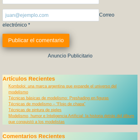
Correo
electrónico
*
Anuncio Publicitario
Artículos Recientes
Komboloi: una marca argentina que expande el universo del
modelismo
Técnicas básicas de modelismo: Preshading en figuras
Técnicas de modelismo – “Flojo de chapa”
Técnicas de pintura de pieles
Modelismo, humor e Inteligencia Artificial: la historia detrás del álbum
que conquistó a los modelistas
Comentarios Recientes