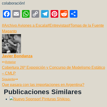
colaboración!
F
E
W
C
T
Pi
R
C
a
m
h
o
el
nt
e
o
Etiquetas
#
Archivo Aviones a Escala
#
Entrevistas
#
Tomas de la Fuente
c
ail
at
p
e
er
d
m
de
Maganto
e
s
y
gr
e
di
p
la
b
A
Li
a
st
t
ar
entrada:
o
p
n
m
tir
Javier Bondanza
o
p
k
Navegación
Anterior
k
Cobertura 26º Exposición y Concurso de Modelismo Estático
De
– CMLP
Entradas
Siguiente
Que pasara con las importaciones en Argentina?
Publicaciones Similares