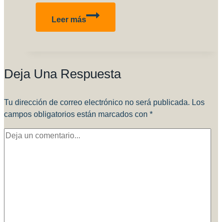
Compartir
Ya
Leer más
disponible!!
HU-
16A
Albatross
Deja Una Respuesta
FFAA
por
Rodolfo
Tu dirección de correo electrónico no será publicada.
Los
Melian
campos obligatorios están marcados con
*