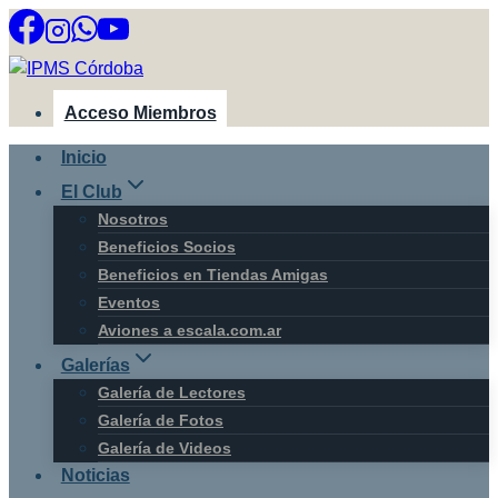
Saltar
al
contenido
Acceso Miembros
Inicio
El Club
Nosotros
Beneficios Socios
Beneficios en Tiendas Amigas
Eventos
Aviones a escala.com.ar
Galerías
Galería de Lectores
Galería de Fotos
Galería de Videos
Noticias