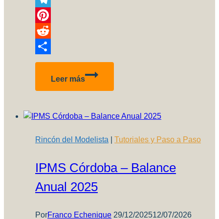
Link
Telegram
Pinterest
Reddit
Compartir
Como
Leer más
recuperar
transparentes
rayados
u
opacos
Rincón del Modelista
|
Tutoriales y Paso a Paso
IPMS Córdoba – Balance
Anual 2025
Por
Franco Echenique
29/12/2025
12/07/2026