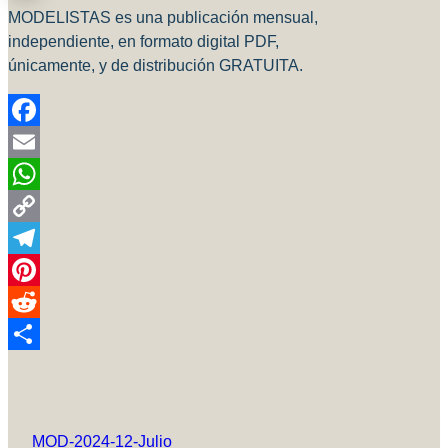
MODELISTAS es una publicación mensual,
independiente, en formato digital PDF,
únicamente, y de distribución GRATUITA.
Facebook
Email
WhatsApp
Copy
Link
Telegram
Pinterest
Reddit
Compartir
MOD-2024-12-Julio