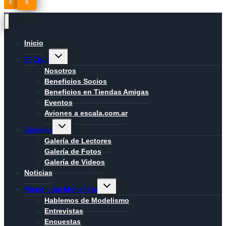
Inicio
Alternar
El Club
menú
hijo
Nosotros
Beneficios Socios
Beneficios en Tiendas Amigas
Eventos
Aviones a escala.com.ar
Alternar
Galerías
menú
hijo
Galería de Lectores
Galería de Fotos
Galería de Videos
Noticias
Alternar
Rincón del Modelista
menú
hijo
Hablemos de Modelismo
Entrevistas
Encuestas