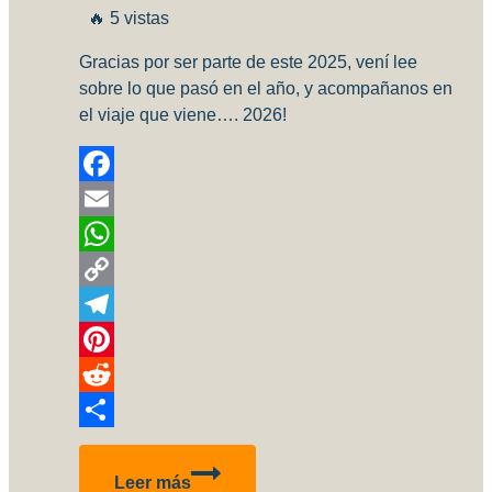
🔥 5 vistas
Gracias por ser parte de este 2025, vení lee
sobre lo que pasó en el año, y acompañanos en
el viaje que viene…. 2026!
Facebook
Email
WhatsApp
Copy
Link
Telegram
Pinterest
Reddit
Compartir
IPMS
Leer más