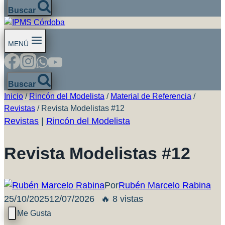
Buscar
MENÚ
Buscar
Inicio
/
Rincón del Modelista
/
Material de Referencia
/
Revistas
/
Revista Modelistas #12
Revistas
|
Rincón del Modelista
Revista Modelistas #12
Por
Rubén Marcelo Rabina
25/10/2025
12/07/2026
🔥 8 vistas