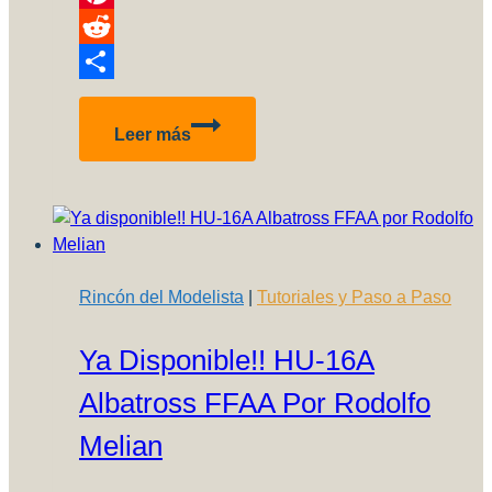
Pinterest
Reddit
Compartir
Bell-
Leer más
X1
Glamorous
Glennis
–
Parte
2
Rincón del Modelista
|
Tutoriales y Paso a Paso
Ya Disponible!! HU-16A
Albatross FFAA Por Rodolfo
Melian