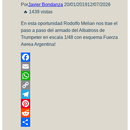
Por
Javier Bondanza
20/01/2019
12/07/2026
🔥 1439 vistas
En esta oportunidad Rodolfo Melian nos trae el
paso a paso del armado del Albatross de
Trumpeter en escala 1/48 con esquema Fuerza
Aerea Argentina!
Facebook
Email
WhatsApp
Copy
Link
Telegram
Pinterest
Reddit