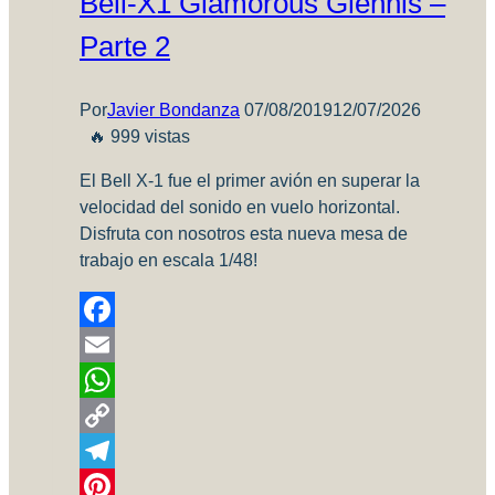
Bell-X1 Glamorous Glennis –
Parte 2
Por
Javier Bondanza
07/08/2019
12/07/2026
🔥 999 vistas
El Bell X-1 fue el primer avión en superar la
velocidad del sonido en vuelo horizontal.
Disfruta con nosotros esta nueva mesa de
trabajo en escala 1/48!
Facebook
Email
WhatsApp
Copy
Link
Telegram