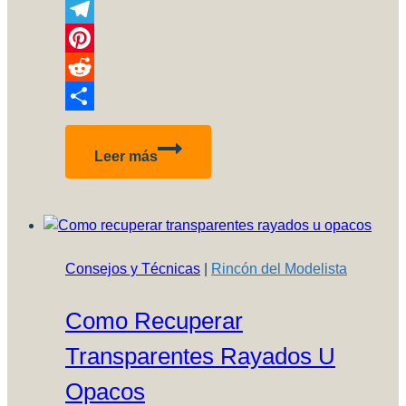
Copy
Link
Telegram
Pinterest
Reddit
Compartir
Revista
Leer más
Modelistas
#09
Consejos y Técnicas
|
Rincón del Modelista
Como Recuperar
Transparentes Rayados U
Opacos