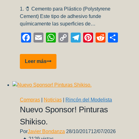
1. 🧷 Cemento para Plástico (Polystyrene
Cement) Este tipo de adhesivo funde
químicamente las superficies de…
Facebook
Email
WhatsApp
Copy
Telegram
Pinterest
Reddit
Comp
Link
Pegamentos
Leer más
en
Modelismo
Plástico:
Guía
para
Compras
|
Noticias
|
Rincón del Modelista
Elegir
Nuevo Sponsor! Pinturas
el
Shikiso.
Adecuado
Por
Javier Bondanza
28/10/2017
12/07/2026
🔥 2129 vistas