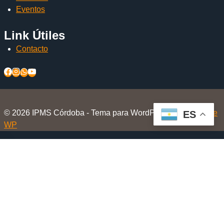
Eventos
Link Útiles
Contacto
© 2026 IPMS Córdoba - Tema para WordPress por
Kadence
ES
WP
Inicio
Alternar
El Club
menú
Nosotros
hijo
Beneficios Socios
Beneficios en Tiendas Amigas
Eventos