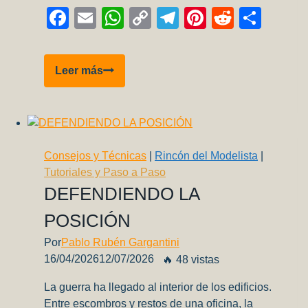
Facebook
Email
WhatsApp
Copy
Telegram
Pinterest
Reddit
Comp
Link
Galería
Leer más
y
listado
de
ganadores
VII
Consejos y Técnicas
|
Rincón del Modelista
|
Exposición
Tutoriales y Paso a Paso
y
DEFENDIENDO LA
Concurso
POSICIÓN
Regional
de
Por
Pablo Rubén Gargantini
Modelismo
16/04/2026
12/07/2026
🔥 48 vistas
Plástico
–
La guerra ha llegado al interior de los edificios.
Salta
Entre escombros y restos de una oficina, la