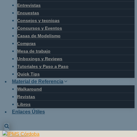
Entrevistas
Encuestas
Consejos y tecnicas
Concursos y Eventos
Casas de Modelismo
Compras
Mesa de trabajo
Unboxings y Reviews
Tutoriales y Paso a Paso
Quick Tips
Material de Referencia
Walkaround
Revistas
Libros
Enlaces Útiles