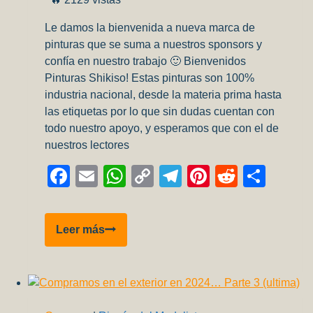
Le damos la bienvenida a nueva marca de
pinturas que se suma a nuestros sponsors y
confía en nuestro trabajo 🙂 Bienvenidos
Pinturas Shikiso! Estas pinturas son 100%
industria nacional, desde la materia prima hasta
las etiquetas por lo que sin dudas cuentan con
todo nuestro apoyo, y esperamos que con el de
nuestros lectores
Facebook
Email
WhatsApp
Copy
Telegram
Pinterest
Reddit
Comp
Link
Nuevo
Leer más
Sponsor!
Pinturas
Shikiso.