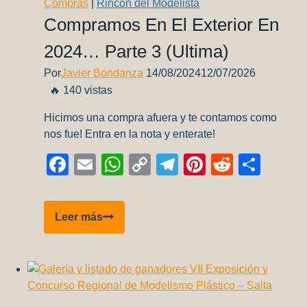
Compras
|
Rincón del Modelista
Compramos En El Exterior En
2024… Parte 3 (ultima)
Por
Javier Bondanza
14/08/2024
12/07/2026
🔥 140 vistas
Hicimos una compra afuera y te contamos como
nos fue! Entra en la nota y enterate!
Facebook
Email
WhatsApp
Copy
Telegram
Pinterest
Reddit
Comp
Link
Compramos
Leer más
en
el
exterior
en
2024…