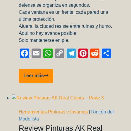
defensa se organiza en segundos.
Cada ventana es un frente, cada pared una
última protección.
Afuera, la ciudad resiste entre ruinas y humo.
Aquí no hay avance posible.
Solo mantenerse en pie.
Facebook
Email
WhatsApp
Copy
Telegram
Pinterest
Reddit
Comp
Link
DEFENDIENDO
Leer más
LA
POSICIÓN
Herramientas Pinturas e Insumos
|
Rincón del
Modelista
Review Pinturas AK Real