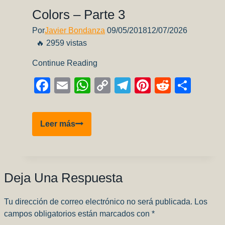
Colors – Parte 3
Por
Javier Bondanza
09/05/2018
12/07/2026
🔥 2959 vistas
Continue Reading
Facebook
Email
WhatsApp
Copy
Telegram
Pinterest
Reddit
Comp
Link
Review
Leer más
Pinturas
AK
Real
Colors
Deja Una Respuesta
–
Parte
Tu dirección de correo electrónico no será publicada.
Los
3
campos obligatorios están marcados con
*