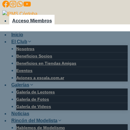
Saltar
al
contenido
Acceso Miembros
Inicio
El Club
Nosotros
Beneficios Socios
Beneficios en Tiendas Amigas
Eventos
Aviones a escala.com.ar
Galerías
Galería de Lectores
Galería de Fotos
Galería de Videos
Noticias
Rincón del Modelista
Hablemos de Modelismo