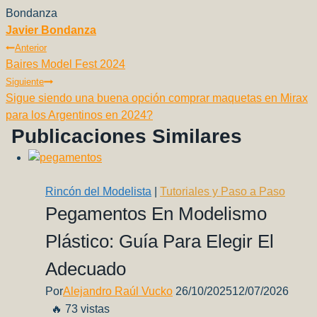
o
p
n
m
tir
o
p
k
Javier Bondanza
Navegación
k
Anterior
Baires Model Fest 2024
De
Siguiente
Entradas
Sigue siendo una buena opción comprar maquetas en Mirax
para los Argentinos en 2024?
Publicaciones Similares
Rincón del Modelista
|
Tutoriales y Paso a Paso
Pegamentos En Modelismo
Plástico: Guía Para Elegir El
Adecuado
Por
Alejandro Raúl Vucko
26/10/2025
12/07/2026
🔥 73 vistas