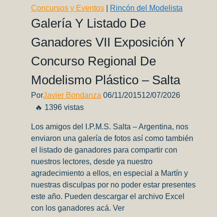
Parte
Concursos y Eventos
|
Rincón del Modelista
3
Galería Y Listado De
(ultima)
Ganadores VII Exposición Y
Concurso Regional De
Modelismo Plástico – Salta
Por
Javier Bondanza
06/11/2015
12/07/2026
🔥 1396 vistas
Los amigos del I.P.M.S. Salta – Argentina, nos
enviaron una galería de fotos así como también
el listado de ganadores para compartir con
nuestros lectores, desde ya nuestro
agradecimiento a ellos, en especial a Martín y
nuestras disculpas por no poder estar presentes
este año. Pueden descargar el archivo Excel
con los ganadores acá. Ver