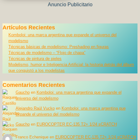
Anuncio Publicitario
Artículos Recientes
Komboloi: una marca argentina que expande el universo del
modelismo
Técnicas básicas de modelismo: Preshading en figuras
Técnicas de modelismo – “Flojo de chapa”
Técnicas de pintura de pieles
Modelismo, humor e Inteligencia Artificial: la historia detrás del álbum
que conquistó a los modelistas
Comentarios Recientes
Gaucho
en
Komboloi: una marca argentina que expande el
universo del modelismo
Alejandro Raúl Vucko
en
Komboloi: una marca argentina que
expande el universo del modelismo
Gaucho
en
EUROCOPTER EC-135 T2+ 1/24 sCRATCH
Franco Echenique
en
EUROCOPTER EC-135 T2+ 1/24 sCRATCH