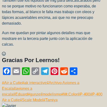
También use los líquidos de mig para descascarados pero
no se porque motivo no funcionaron como esperaba, de
todas formas, al blanco le falta mas trabajo con oleos y
lápices acuarelables encima, asi que no me preocupo
demasiado.
Aun me quedan por pintar algunos detalles mas que
mostrare en la tercera parte junto con la aplicación de
calcas.
Gracias Por Leernos!
F
E
W
C
T
Pi
R
C
a
m
h
o
el
nt
e
o
Etiquetas
#
Air a Cutie
#
ak interactive
#
Archivo Aviones a
c
ail
at
p
e
er
d
m
de
Escala
#
aviones a
e
s
y
gr
e
di
p
la
escala
#
Eduard
#
gunze
#
modelismo
#
Mr.Color
#
P-400
#
P-400
b
A
Li
a
st
t
ar
entrada:
Air a Cutie
#
Scale Model
#
Tamiya