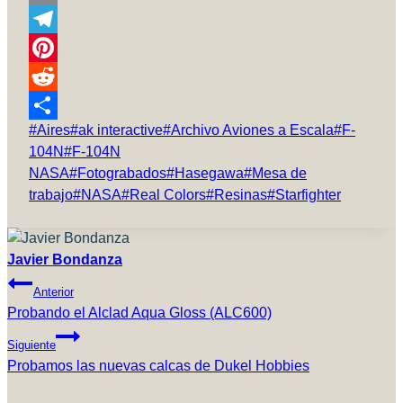
Copy
Link
Telegram
Pinterest
Reddit
Etiquetas
#
Aires
#
ak interactive
#
Archivo Aviones a Escala
#
F-
Compartir
de
104N
#
F-104N
la
NASA
#
Fotograbados
#
Hasegawa
#
Mesa de
entrada:
trabajo
#
NASA
#
Real Colors
#
Resinas
#
Starfighter
Javier Bondanza
Navegación
Anterior
De
Probando el Alclad Aqua Gloss (ALC600)
Entradas
Siguiente
Probamos las nuevas calcas de Dukel Hobbies