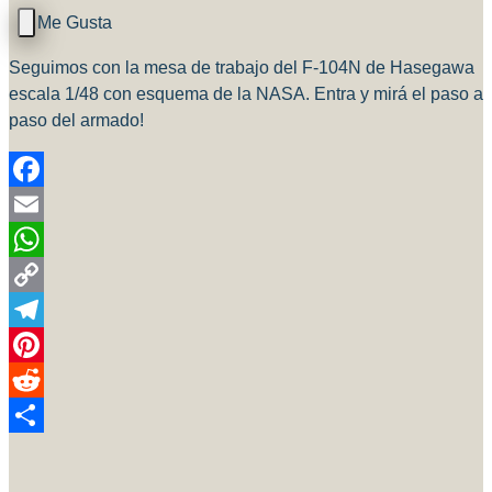
Seguimos con la mesa de trabajo del F-104N de Hasegawa
escala 1/48 con esquema de la NASA. Entra y mirá el paso a
paso del armado!
Facebook
Email
WhatsApp
Copy
Link
Telegram
Pinterest
Reddit
Compartir