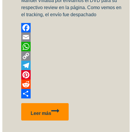
Manuel Villalba por enviarnos el DVD para su
respectivo review en la página. Como vemos en
el tracking, el envío fue despachado
Facebook
Email
WhatsApp
Copy
Link
Telegram
Pinterest
Reddit
Compartir
Recibimos
Leer más
el
nuevo
DVD