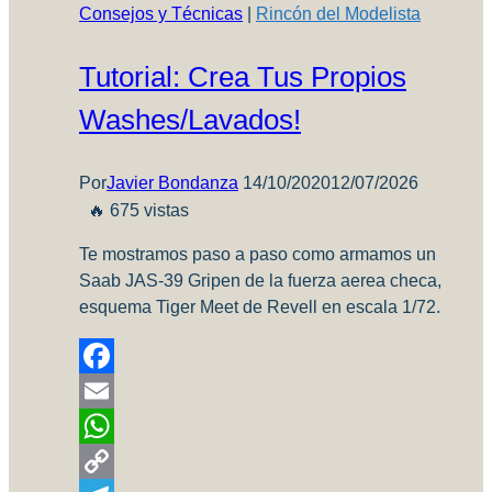
Consejos y Técnicas
|
Rincón del Modelista
de
Chile
Tutorial: Crea Tus Propios
por
Andrés
Washes/lavados!
Fonseca
Wilder
(Parte
Por
Javier Bondanza
14/10/2020
12/07/2026
1)
🔥 675 vistas
Te mostramos paso a paso como armamos un
Saab JAS-39 Gripen de la fuerza aerea checa,
esquema Tiger Meet de Revell en escala 1/72.
Facebook
Email
WhatsApp