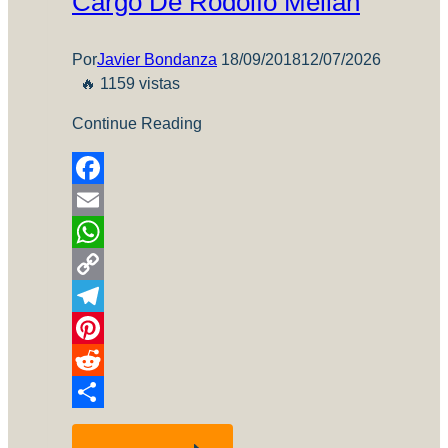
Cargo De Rodolfo Melian
Por
Javier Bondanza
18/09/2018
12/07/2026
🔥 1159 vistas
Continue Reading
Facebook
Email
WhatsApp
Copy
Link
Telegram
Pinterest
Reddit
Compartir
Nuevas