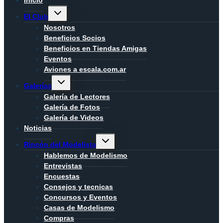
Alternar
El Club
menú
hijo
Nosotros
Beneficios Socios
Beneficios en Tiendas Amigas
Eventos
Aviones a escala.com.ar
Alternar
Galerías
menú
hijo
Galería de Lectores
Galería de Fotos
Galería de Videos
Noticias
Alternar
Rincón del Modelista
menú
hijo
Hablemos de Modelismo
Entrevistas
Encuestas
Consejos y tecnicas
Concursos y Eventos
Casas de Modelismo
Compras