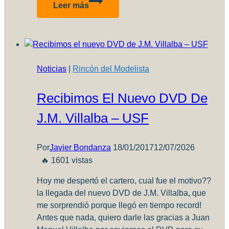
Leer más
Fechas
del
Curso
Integral
de
Noticias
|
Rincón del Modelista
Weathering!
a
Recibimos El Nuevo DVD De
cargo
de
J.M. Villalba – USF
Rodolfo
Melian
Por
Javier Bondanza
18/01/2017
12/07/2026
🔥 1601 vistas
Hoy me despertó el cartero, cual fue el motivo??
la llegada del nuevo DVD de J.M. Villalba, que
me sorprendió porque llegó en tiempo record!
Antes que nada, quiero darle las gracias a Juan