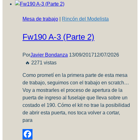
de
J.M.
Mesa de trabajo
|
Rincón del Modelista
Villalba
–
Fw190 A-3 (Parte 2)
USF
Por
Javier Bondanza
13/09/2017
12/07/2026
🔥 2271 vistas
Como prometí en la primera parte de esta mesa
de trabajo, seguimos con el trabajo en scratch…
Voy a mostrarles el proceso de apertura de la
puerta de ingreso al fuselaje que lleva sobre un
costado el 190. Cómo el kit no trae la posibilidad
de abrir esta puerta, nos toca volver a cortar,
para