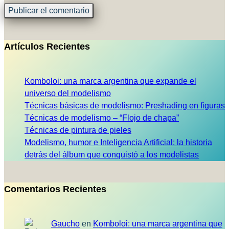
Artículos Recientes
Komboloi: una marca argentina que expande el
universo del modelismo
Técnicas básicas de modelismo: Preshading en figuras
Técnicas de modelismo – “Flojo de chapa”
Técnicas de pintura de pieles
Modelismo, humor e Inteligencia Artificial: la historia
detrás del álbum que conquistó a los modelistas
Comentarios Recientes
Gaucho
en
Komboloi: una marca argentina que