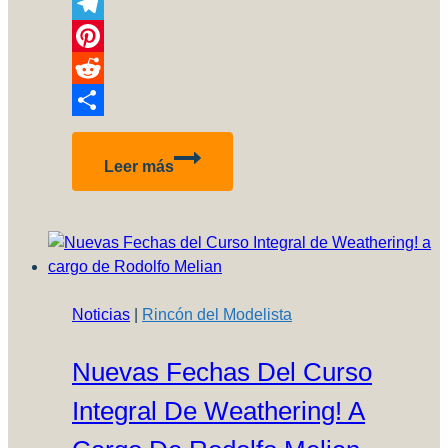
Copy
Link
Telegram
Pinterest
Reddit
Compartir
Tutorial:
Leer más
Crea
tus
propios
washes/lavados!
Noticias
|
Rincón del Modelista
Nuevas Fechas Del Curso
Integral De Weathering! A