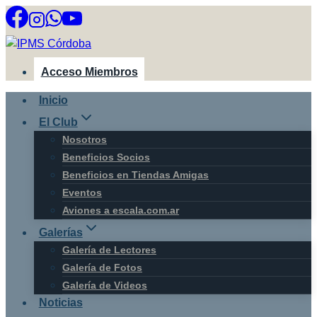
Saltar
al
contenido
Acceso Miembros
Inicio
El Club
Nosotros
Beneficios Socios
Beneficios en Tiendas Amigas
Eventos
Aviones a escala.com.ar
Galerías
Galería de Lectores
Galería de Fotos
Galería de Videos
Noticias