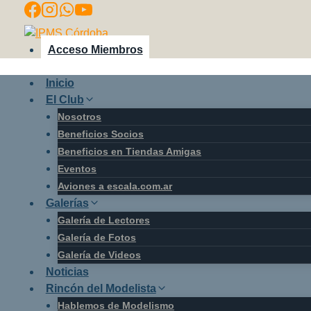
Saltar
al
contenido
Acceso Miembros
Inicio
El Club
Nosotros
Beneficios Socios
Beneficios en Tiendas Amigas
Eventos
Aviones a escala.com.ar
Galerías
Galería de Lectores
Galería de Fotos
Galería de Videos
Noticias
Rincón del Modelista
Hablemos de Modelismo