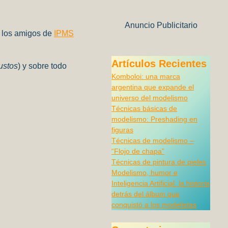
Anuncio Publicitario
r los amigos de
IPMS
Artículos Recientes
ustos
) y sobre todo
Komboloi: una marca
argentina que expande el
universo del modelismo
Técnicas básicas de
modelismo: Preshading en
figuras
Técnicas de modelismo –
“Flojo de chapa”
Técnicas de pintura de pieles
Modelismo, humor e
Inteligencia Artificial: la historia
detrás del álbum que
conquistó a los modelistas