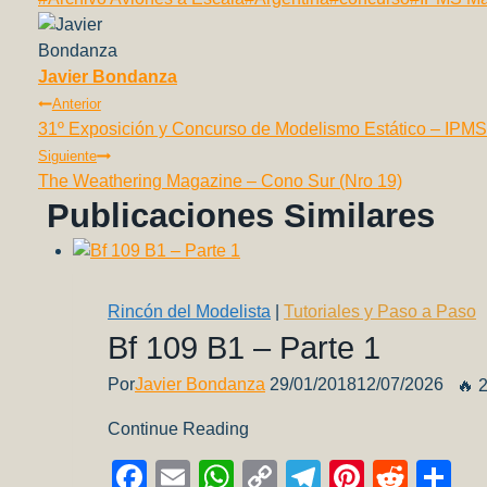
c
ail
at
p
e
er
d
m
de
e
s
y
gr
e
di
p
la
b
A
Li
a
st
t
ar
entrada:
Javier Bondanza
Navegación
Anterior
o
p
n
m
tir
31º Exposición y Concurso de Modelismo Estático – IPMS 
De
o
p
k
Siguiente
k
The Weathering Magazine – Cono Sur (Nro 19)
Entradas
Publicaciones Similares
Rincón del Modelista
|
Tutoriales y Paso a Paso
Bf 109 B1 – Parte 1
Por
Javier Bondanza
29/01/2018
12/07/2026
🔥 
Continue Reading
Facebook
Email
WhatsApp
Copy
Telegram
Pinteres
Redd
Co