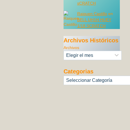
sCRATCH
Raiquen Castillo
en
BELL UH1H HUEY
1/18 SCRATCH
Archivos Históricos
Archivos
Categorias
Categorías