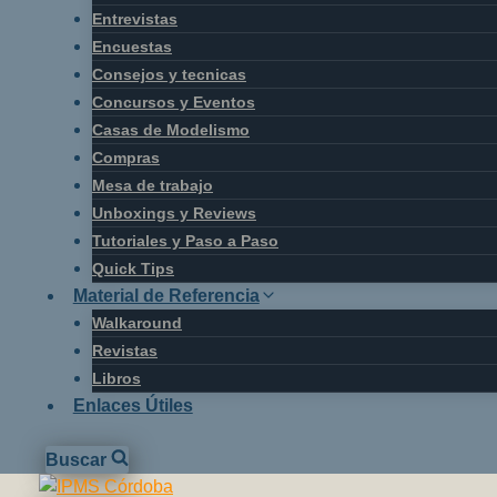
Entrevistas
Encuestas
Consejos y tecnicas
Concursos y Eventos
Casas de Modelismo
Compras
Mesa de trabajo
Unboxings y Reviews
Tutoriales y Paso a Paso
Quick Tips
Material de Referencia
Walkaround
Revistas
Libros
Enlaces Útiles
Buscar