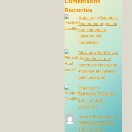
Comentarios
Recientes
Gaucho
en
Komboloi:
una marca argentina
que expande el
universo del
modelismo
Alejandro Raúl Vucko
en
Komboloi: una
marca argentina que
expande el universo
del modelismo
Gaucho
en
EUROCOPTER EC-
135 T2+ 1/24
sCRATCH
Franco Echenique
en
EUROCOPTER EC-
135 T2+ 1/24