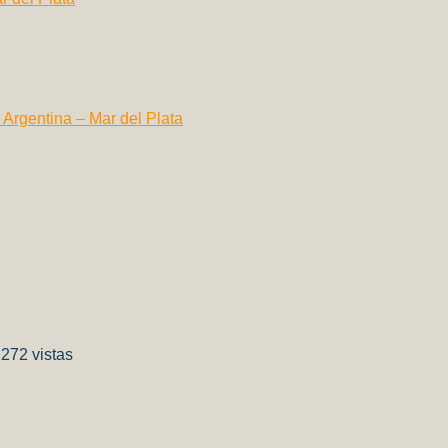
Argentina – Mar del Plata
2272 vistas
t
it
mpartir