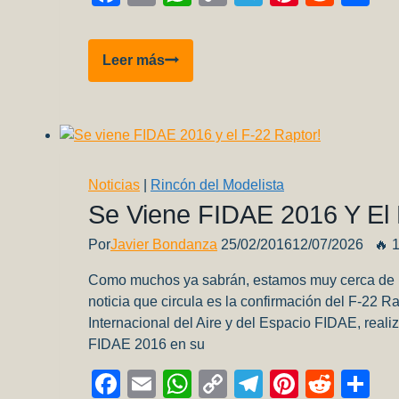
Link
Bf
Leer más
109
B1
–
Parte
1
Noticias
|
Rincón del Modelista
Se Viene FIDAE 2016 Y El 
Por
Javier Bondanza
25/02/2016
12/07/2026
🔥 
Como muchos ya sabrán, estamos muy cerca de la
noticia que circula es la confirmación del F-22 R
Internacional del Aire y del Espacio FIDAE, real
FIDAE 2016 en su
Facebook
Email
WhatsApp
Copy
Telegram
Pinteres
Redd
Co