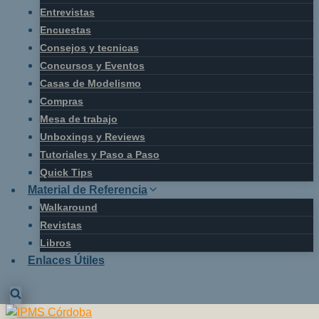
Entrevistas
Encuestas
Consejos y tecnicas
Concursos y Eventos
Casas de Modelismo
Compras
Mesa de trabajo
Unboxings y Reviews
Tutoriales y Paso a Paso
Quick Tips
Material de Referencia
Walkaround
Revistas
Libros
Enlaces Útiles