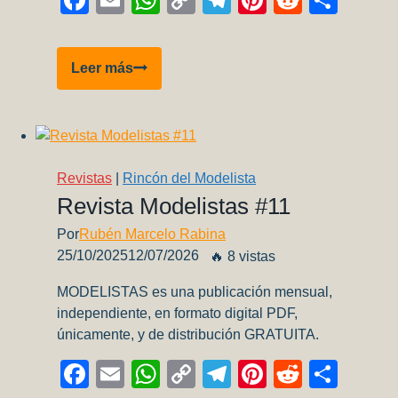
Facebook
Email
WhatsApp
Copy
Telegram
Pinterest
Reddit
Comp
Link
AAE
Leer más
Quick
Tips
08:
Backup
de
Revistas
|
Rincón del Modelista
calcas
Revista Modelistas #11
Por
Rubén Marcelo Rabina
25/10/2025
12/07/2026
🔥 8 vistas
MODELISTAS es una publicación mensual,
independiente, en formato digital PDF,
únicamente, y de distribución GRATUITA.
Facebook
Email
WhatsApp
Copy
Telegram
Pinterest
Reddit
Comp