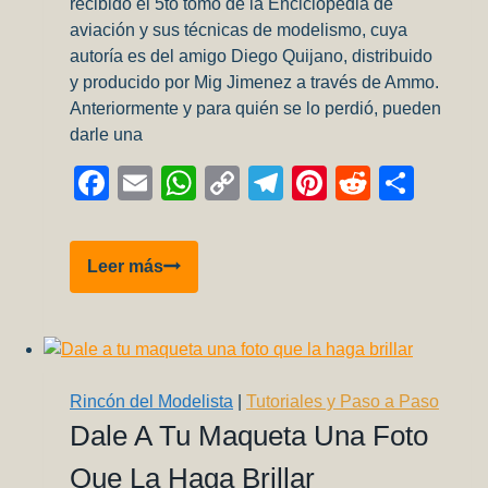
recibido el 5to tomo de la Enciclopedia de
aviación y sus técnicas de modelismo, cuya
autoría es del amigo Diego Quijano, distribuido
y producido por Mig Jimenez a través de Ammo.
Anteriormente y para quién se lo perdió, pueden
darle una
Facebook
Email
WhatsApp
Copy
Telegram
Pinterest
Reddit
Comp
Link
Revisión
Leer más
Enciclopedia
de
Modelismo
–
Vol
Rincón del Modelista
|
Tutoriales y Paso a Paso
5/6
Dale A Tu Maqueta Una Foto
–
Que La Haga Brillar
Pasos