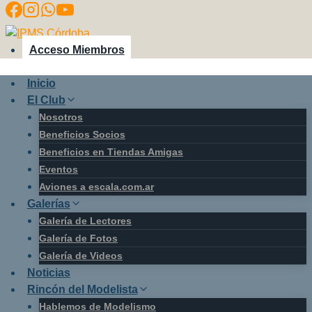
Saltar
al
contenido
Acceso Miembros
Inicio
El Club
Nosotros
Beneficios Socios
Beneficios en Tiendas Amigas
Eventos
Aviones a escala.com.ar
Galerías
Galería de Lectores
Galería de Fotos
Galería de Videos
Noticias
Rincón del Modelista
Hablemos de Modelismo