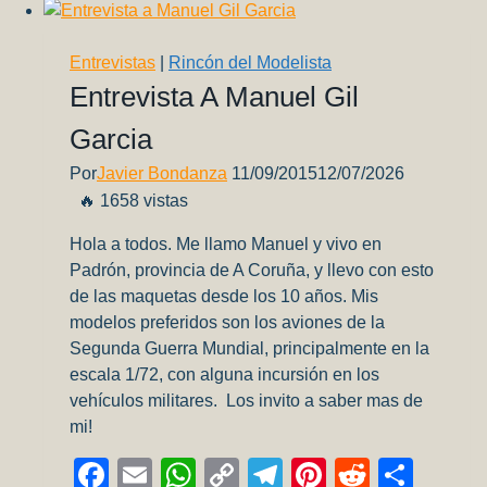
Entrevistas
|
Rincón del Modelista
Entrevista A Manuel Gil
Garcia
Por
Javier Bondanza
11/09/2015
12/07/2026
🔥 1658 vistas
Hola a todos. Me llamo Manuel y vivo en
Padrón, provincia de A Coruña, y llevo con esto
de las maquetas desde los 10 años. Mis
modelos preferidos son los aviones de la
Segunda Guerra Mundial, principalmente en la
escala 1/72, con alguna incursión en los
vehículos militares. Los invito a saber mas de
mi!
Facebook
Email
WhatsApp
Copy
Telegram
Pinterest
Reddit
Comp