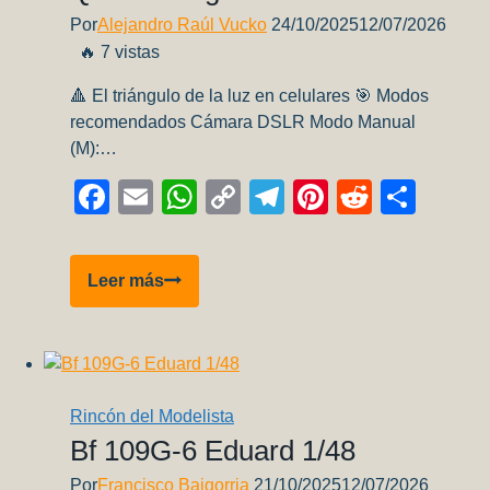
finales
Por
Alejandro Raúl Vucko
24/10/2025
12/07/2026
🔥 7 vistas
🔺 El triángulo de la luz en celulares 🎯 Modos
recomendados Cámara DSLR Modo Manual
(M):…
Facebook
Email
WhatsApp
Copy
Telegram
Pinterest
Reddit
Comp
Link
Dale
Leer más
a
tu
maqueta
una
foto
Rincón del Modelista
que
Bf 109G-6 Eduard 1/48
la
Por
Francisco Baigorria
21/10/2025
12/07/2026
haga