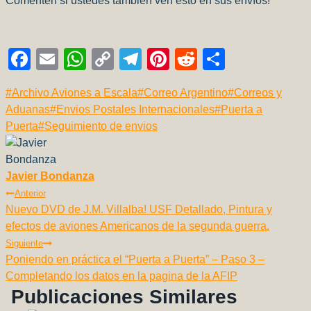
Comenten si ustedes también ven esto en sus envíos!
F
E
W
C
T
Pi
R
C
a
m
h
o
el
nt
e
o
Etiquetas
#
Archivo Aviones a Escala
#
Correo Argentino
#
Correos y
c
ail
at
p
e
er
d
m
de
Aduanas
#
Envios Postales Internacionales
#
Puerta a
e
s
y
gr
e
di
p
la
Puerta
#
Seguimiento de envios
b
A
Li
a
st
t
ar
entrada:
o
p
n
m
tir
Javier Bondanza
o
p
k
Navegación
Anterior
k
Nuevo DVD de J.M. Villalba! USF Detallado, Pintura y
De
efectos de aviones Americanos de la segunda guerra.
Entradas
Siguiente
Poniendo en práctica el “Puerta a Puerta” – Paso 3 –
Completando los datos en la pagina de la AFIP
Publicaciones Similares