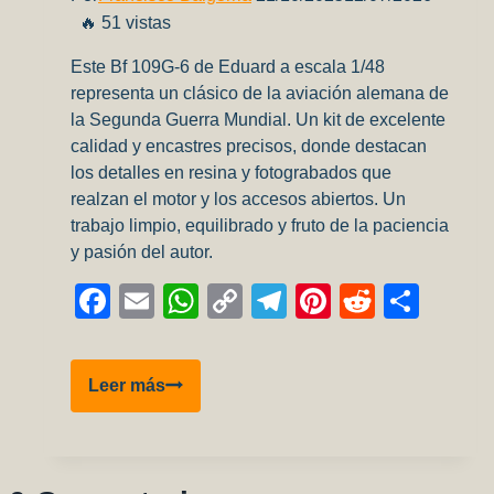
🔥 51 vistas
brillar
Este Bf 109G-6 de Eduard a escala 1/48
representa un clásico de la aviación alemana de
la Segunda Guerra Mundial. Un kit de excelente
calidad y encastres precisos, donde destacan
los detalles en resina y fotograbados que
realzan el motor y los accesos abiertos. Un
trabajo limpio, equilibrado y fruto de la paciencia
y pasión del autor.
Facebook
Email
WhatsApp
Copy
Telegram
Pinterest
Reddit
Comp
Link
Bf
Leer más
109G-
6
Eduard
1/48