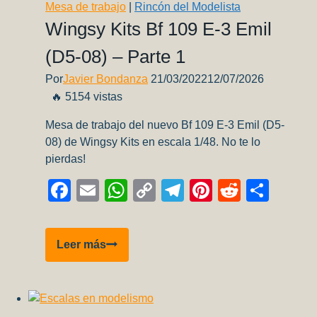
esencial
Mesa de trabajo
|
Rincón del Modelista
para
Wingsy Kits Bf 109 E-3 Emil
modelistas
(D5-08) – Parte 1
y
aficionados
Por
Javier Bondanza
21/03/2022
12/07/2026
al
🔥 5154 vistas
color
Mesa de trabajo del nuevo Bf 109 E-3 Emil (D5-
08) de Wingsy Kits en escala 1/48. No te lo
pierdas!
Facebook
Email
WhatsApp
Copy
Telegram
Pinterest
Reddit
Comp
Link
Wingsy
Leer más
Kits
Bf
109
E-