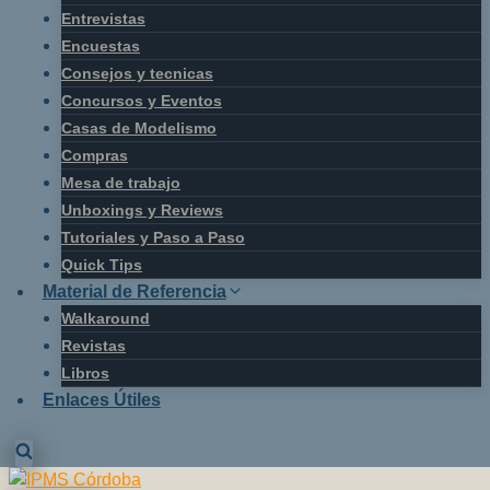
Entrevistas
Encuestas
Consejos y tecnicas
Concursos y Eventos
Casas de Modelismo
Compras
Mesa de trabajo
Unboxings y Reviews
Tutoriales y Paso a Paso
Quick Tips
Material de Referencia
Walkaround
Revistas
Libros
Enlaces Útiles