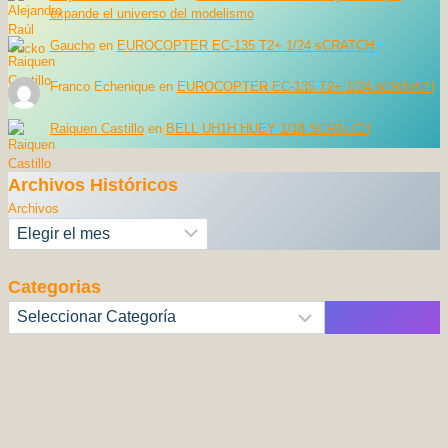
expande el universo del modelismo
Gaucho
en
EUROCOPTER EC-135 T2+ 1/24 sCRATCH
Franco Echenique
en
EUROCOPTER EC-135 T2+ 1/24 sCRATCH
Raiquen Castillo
en
BELL UH1H HUEY 1/18 SCRATCH
Archivos Históricos
Archivos
Categorias
Categorías