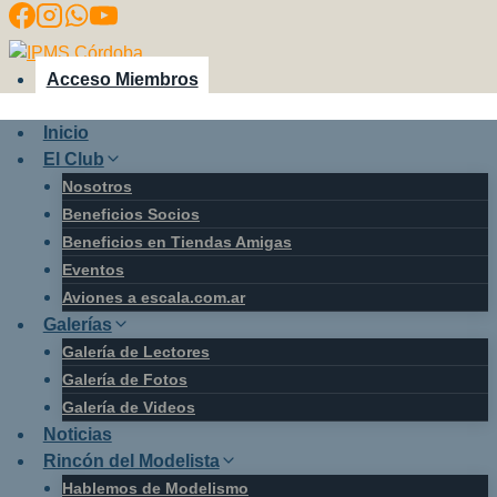
Saltar
al
contenido
Acceso Miembros
Inicio
El Club
Nosotros
Beneficios Socios
Beneficios en Tiendas Amigas
Eventos
Aviones a escala.com.ar
Galerías
Galería de Lectores
Galería de Fotos
Galería de Videos
Noticias
Rincón del Modelista
Hablemos de Modelismo