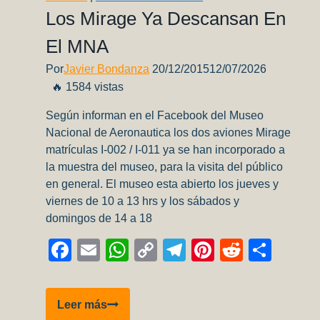
Los Mirage Ya Descansan En
El MNA
Por
Javier Bondanza
20/12/2015
12/07/2026
🔥 1584 vistas
Según informan en el Facebook del Museo
Nacional de Aeronautica los dos aviones Mirage
matrículas I-002 / I-011 ya se han incorporado a
la muestra del museo, para la visita del público
en general. El museo esta abierto los jueves y
viernes de 10 a 13 hrs y los sábados y
domingos de 14 a 18
Facebook
Email
WhatsApp
Copy
Telegram
Pinterest
Reddit
Comp
Link
Los
Leer más