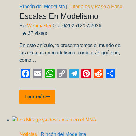
3
Rincón del Modelista
|
Tutoriales y Paso a Paso
Emil
Escalas En Modelismo
(D5-
Por
Webmaster
01/10/2025
12/07/2026
08)
🔥 37 vistas
–
Parte
En este artículo, te presentaremos el mundo de
1
las escalas en modelismo, conocerás qué son,
cómo…
Facebook
Email
WhatsApp
Copy
Telegram
Pinterest
Reddit
Comp
Link
Escalas
Leer más
en
modelismo
Noticias
|
Rincón del Modelista