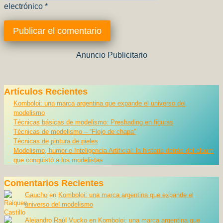
electrónico
*
Anuncio Publicitario
Artículos Recientes
Komboloi: una marca argentina que expande el universo del
modelismo
Técnicas básicas de modelismo: Preshading en figuras
Técnicas de modelismo – “Flojo de chapa”
Técnicas de pintura de pieles
Modelismo, humor e Inteligencia Artificial: la historia detrás del álbum
que conquistó a los modelistas
Comentarios Recientes
Gaucho
en
Komboloi: una marca argentina que expande el
universo del modelismo
Alejandro Raúl Vucko
en
Komboloi: una marca argentina que