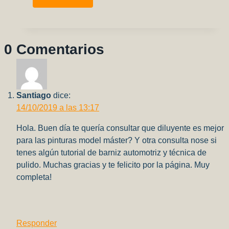
Armas
una
sola
temática
0 Comentarios
o
lo
que
venga?
Santiago
dice:
14/10/2019 a las 13:17
Hola. Buen día te quería consultar que diluyente es mejor
para las pinturas model máster? Y otra consulta nose si
tenes algún tutorial de barniz automotriz y técnica de
pulido. Muchas gracias y te felicito por la página. Muy
completa!
Responder