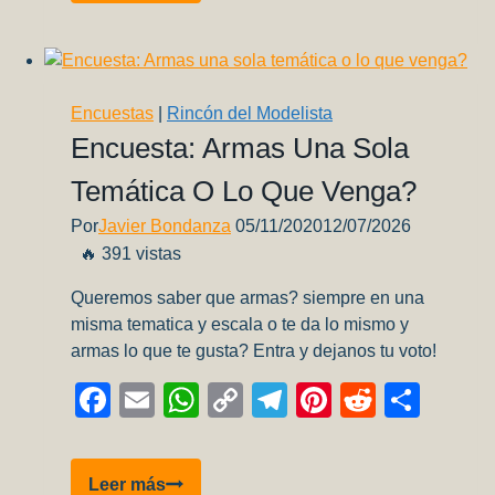
Mirage
ya
descansan
en
el
Encuestas
|
Rincón del Modelista
MNA
Encuesta: Armas Una Sola
Temática O Lo Que Venga?
Por
Javier Bondanza
05/11/2020
12/07/2026
🔥 391 vistas
Queremos saber que armas? siempre en una
misma tematica y escala o te da lo mismo y
armas lo que te gusta? Entra y dejanos tu voto!
Facebook
Email
WhatsApp
Copy
Telegram
Pinterest
Reddit
Comp
Link
Encuesta:
Leer más