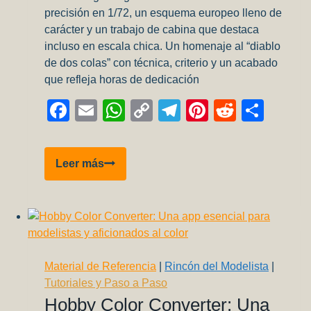
precisión en 1/72, un esquema europeo lleno de
carácter y un trabajo de cabina que destaca
incluso en escala chica. Un homenaje al “diablo
de dos colas” con técnica, criterio y un acabado
que refleja horas de dedicación
Facebook
Email
WhatsApp
Copy
Telegram
Pinterest
Reddit
Comp
Link
P‑38
Leer más
Lightning
“El
Diablo
de
Dos
Colas”
Material de Referencia
|
Rincón del Modelista
|
—
Tutoriales y Paso a Paso
Proyecto
Hobby Color Converter: Una