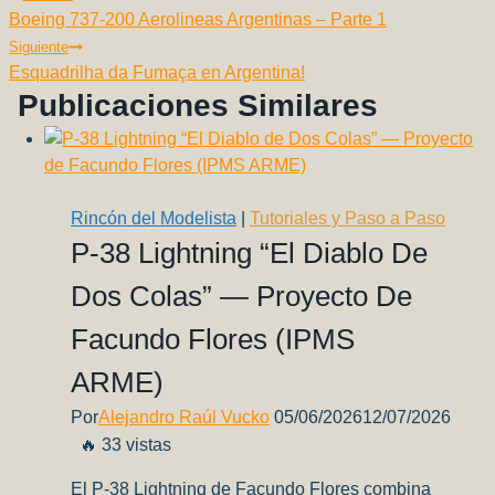
o
p
k
Boeing 737-200 Aerolineas Argentinas – Parte 1
De
k
Siguiente
Entradas
Esquadrilha da Fumaça en Argentina!
Publicaciones Similares
Rincón del Modelista
|
Tutoriales y Paso a Paso
P‑38 Lightning “El Diablo De
Dos Colas” — Proyecto De
Facundo Flores (IPMS
ARME)
Por
Alejandro Raúl Vucko
05/06/2026
12/07/2026
🔥 33 vistas
El P‑38 Lightning de Facundo Flores combina