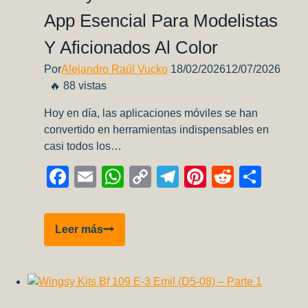
de
App Esencial Para Modelistas
Facundo
Flores
Y Aficionados Al Color
(IPMS
ARME)
Por
Alejandro Raúl Vucko
18/02/2026
12/07/2026
🔥 88 vistas
Hoy en día, las aplicaciones móviles se han
convertido en herramientas indispensables en
casi todos los…
Facebook
Email
WhatsApp
Copy
Telegram
Pinterest
Reddit
Comp
Link
Hobby
Leer más
Color
Converter:
Una
app