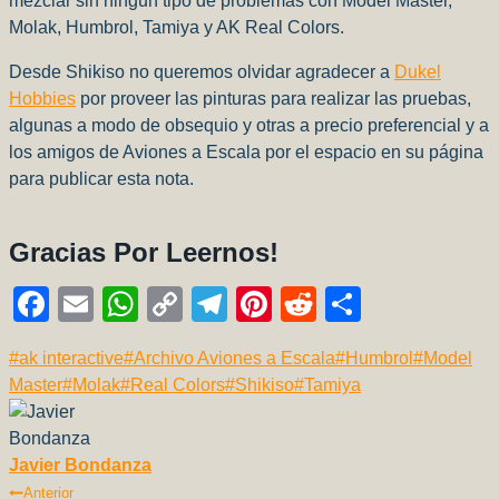
mezclar sin ningun tipo de problemas con Model Master,
Molak, Humbrol, Tamiya y AK Real Colors.
Desde Shikiso no queremos olvidar agradecer a
Dukel
Hobbies
por proveer las pinturas para realizar las pruebas,
algunas a modo de obsequio y otras a precio preferencial y a
los amigos de Aviones a Escala por el espacio en su página
para publicar esta nota.
Gracias Por Leernos!
F
E
W
C
T
Pi
R
C
a
m
h
o
el
nt
e
o
Etiquetas
#
ak interactive
#
Archivo Aviones a Escala
#
Humbrol
#
Model
c
ail
at
p
e
er
d
m
de
Master
#
Molak
#
Real Colors
#
Shikiso
#
Tamiya
e
s
y
gr
e
di
p
la
b
A
Li
a
st
t
ar
entrada:
Javier Bondanza
o
p
n
m
tir
Navegación
Anterior