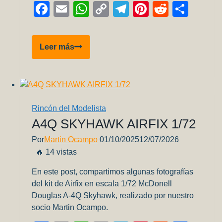
Facebook
Email
WhatsApp
Copy
Telegram
Pinterest
Reddit
Comp
Link
Bf
Leer más
109
E-
3
“Ejercito
del
Rincón del Modelista
Aire”
A4Q SKYHAWK AIRFIX 1/72
Por
Martin Ocampo
01/10/2025
12/07/2026
🔥 14 vistas
En este post, compartimos algunas fotografías
del kit de Airfix en escala 1/72 McDonell
Douglas A-4Q Skyhawk, realizado por nuestro
socio Martin Ocampo.