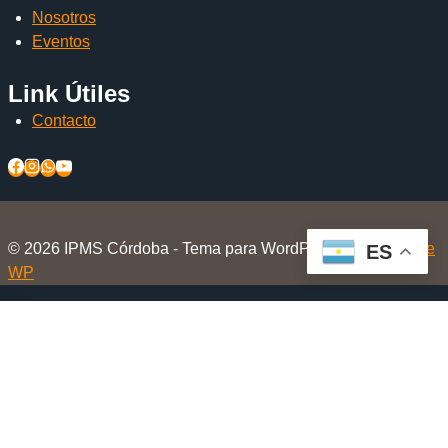
Nosotros
Eventos
Link Útiles
Contacto
© 2026 IPMS Córdoba - Tema para WordPress por
Kadence
ES
WP
Inicio
Alternar
El Club
menú
Nosotros
hijo
Beneficios Socios