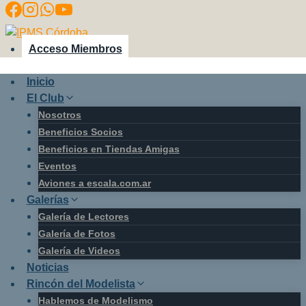
Saltar
al
contenido
Acceso Miembros
Inicio
El Club
Nosotros
Beneficios Socios
Beneficios en Tiendas Amigas
Eventos
Aviones a escala.com.ar
Galerías
Galería de Lectores
Galería de Fotos
Galería de Videos
Noticias
Rincón del Modelista
Hablemos de Modelismo