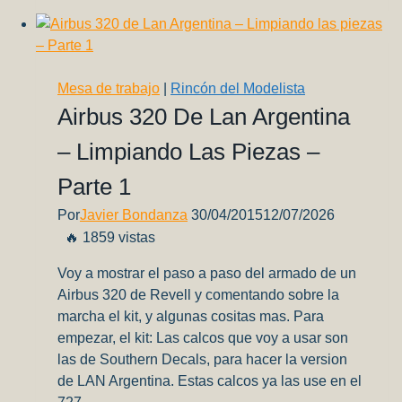
gratis
para
pasar
la
Mesa de trabajo
|
Rincón del Modelista
cuarentena!
Airbus 320 De Lan Argentina
– Limpiando Las Piezas –
Parte 1
Por
Javier Bondanza
30/04/2015
12/07/2026
🔥 1859 vistas
Voy a mostrar el paso a paso del armado de un
Airbus 320 de Revell y comentando sobre la
marcha el kit, y algunas cositas mas. Para
empezar, el kit: Las calcos que voy a usar son
las de Southern Decals, para hacer la version
de LAN Argentina. Estas calcos ya las use en el