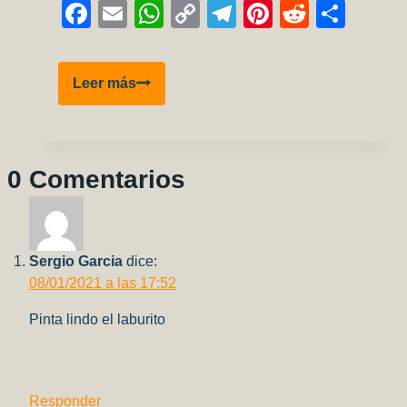
Facebook
Email
WhatsApp
Copy
Telegram
Pinterest
Reddit
Comp
Link
A4Q
Leer más
SKYHAWK
AIRFIX
1/72
0 Comentarios
Sergio Garcia
dice:
08/01/2021 a las 17:52
Pinta lindo el laburito
Responder