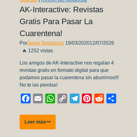
AK-Interactive: Revistas
Gratis Para Pasar La
Cuarentena!
Por
Javier Bondanza
19/03/2020
12/07/2026
🔥 1252 vistas
Los amigos de AK-Interactive nos regalan 4
revistas gratis en formato digital para que
podamos pasar la cuarentena sin aburrirnos!!!
No te las pierdas!
Facebook
Email
WhatsApp
Copy
Telegram
Pinterest
Reddit
Comp
Link
AK-
Leer más
Interactive:
Revistas