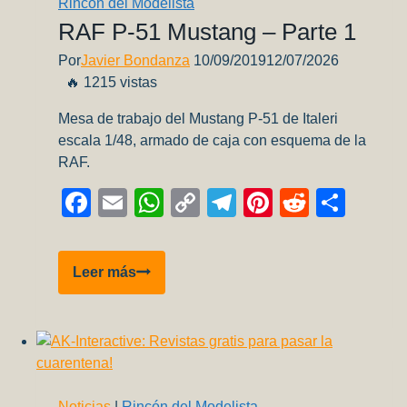
Rincón del Modelista
modelos?
RAF P-51 Mustang – Parte 1
Por
Javier Bondanza
10/09/2019
12/07/2026
🔥 1215 vistas
Mesa de trabajo del Mustang P-51 de Italeri
escala 1/48, armado de caja con esquema de la
RAF.
Facebook
Email
WhatsApp
Copy
Telegram
Pinterest
Reddit
Comp
Link
RAF
Leer más
P-
51
Mustang
–
Parte
1
Noticias
|
Rincón del Modelista