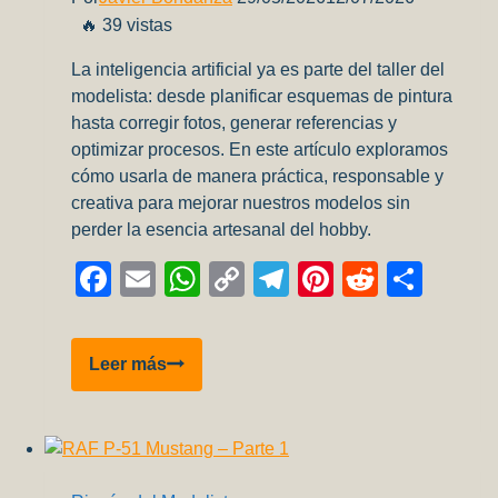
🔥 39 vistas
La inteligencia artificial ya es parte del taller del
modelista: desde planificar esquemas de pintura
hasta corregir fotos, generar referencias y
optimizar procesos. En este artículo exploramos
cómo usarla de manera práctica, responsable y
creativa para mejorar nuestros modelos sin
perder la esencia artesanal del hobby.
Facebook
Email
WhatsApp
Copy
Telegram
Pinterest
Reddit
Comp
Link
Podemos
Leer más
usar
IA
para
mejorar
nuestros