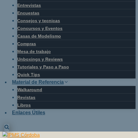
Entrevistas
Encuestas
Consejos y tecnicas
Concursos y Eventos
Casas de Modelismo
Compras
Mesa de trabajo
Unboxings y Reviews
Tutoriales y Paso a Paso
Quick Tips
Material de Referencia
Walkaround
Revistas
Libros
Enlaces Útiles