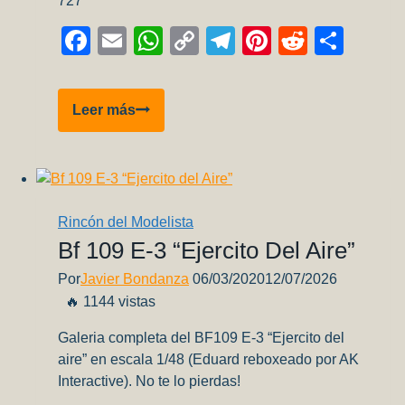
727
Facebook
Email
WhatsApp
Copy
Telegram
Pinterest
Reddit
Comp
Link
Airbus
Leer más
320
de
Lan
Argentina
–
Rincón del Modelista
Limpiando
Bf 109 E-3 “Ejercito Del Aire”
las
Por
Javier Bondanza
06/03/2020
12/07/2026
piezas
🔥 1144 vistas
–
Parte
Galeria completa del BF109 E-3 “Ejercito del
1
aire” en escala 1/48 (Eduard reboxeado por AK
Interactive). No te lo pierdas!