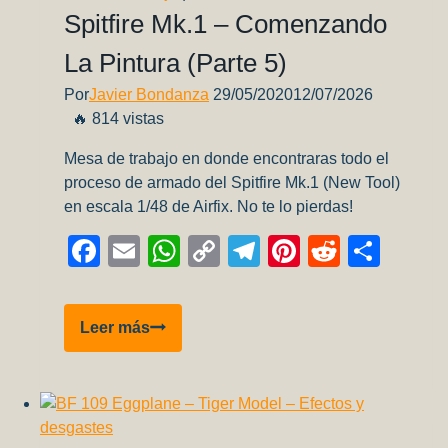
Mikro
Spitfire Mk.1 – Comenzando
Mir
La Pintura (parte 5)
Por
Javier Bondanza
29/05/2020
12/07/2026
🔥 814 vistas
Mesa de trabajo en donde encontraras todo el
proceso de armado del Spitfire Mk.1 (New Tool)
en escala 1/48 de Airfix. No te lo pierdas!
Facebook
Email
WhatsApp
Copy
Telegram
Pinterest
Reddit
Comp
Link
Spitfire
Leer más
Mk.1
–
Comenzando
la
pintura