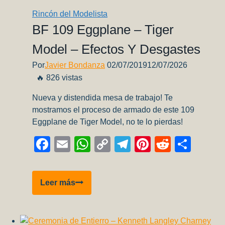
(parte
Rincón del Modelista
5)
BF 109 Eggplane – Tiger
Model – Efectos Y Desgastes
Por
Javier Bondanza
02/07/2019
12/07/2026
🔥 826 vistas
Nueva y distendida mesa de trabajo! Te
mostramos el proceso de armado de este 109
Eggplane de Tiger Model, no te lo pierdas!
Facebook
Email
WhatsApp
Copy
Telegram
Pinterest
Reddit
Comp
Link
BF
Leer más
109
Eggplane
–