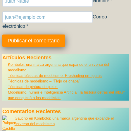
Nombre
*
Correo
electrónico
*
Artículos Recientes
Komboloi: una marca argentina que expande el universo del
modelismo
Técnicas básicas de modelismo: Preshading en figuras
Técnicas de modelismo – “Flojo de chapa”
Técnicas de pintura de pieles
Modelismo, humor e Inteligencia Artificial: la historia detrás del álbum
que conquistó a los modelistas
Comentarios Recientes
Gaucho
en
Komboloi: una marca argentina que expande el
universo del modelismo