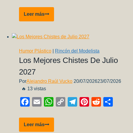
Link
Ceremonia
Leer más
de
Entierro
–
Kenneth
Langley
Humor Plástico
|
Rincón del Modelista
Charney
Los Mejores Chistes De Julio
2027
Por
Alejandro Raúl Vucko
20/07/2026
23/07/2026
🔥 13 vistas
Facebook
Email
WhatsApp
Copy
Telegram
Pinterest
Reddit
Comp
Link
Los
Leer más
Mejores