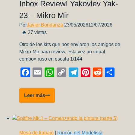
Inbox Review! Yakovlev Yak-
23 – Mikro Mir
Por
Javier Bondanza
23/05/2026
12/07/2026
🔥 27 vistas
Otro de los kits que nos enviaron los amigos de
Mikro-Mir para review, esta vez un «dual
combo» ruso en escala 1/144
Facebook
Email
WhatsApp
Copy
Telegram
Pinterest
Reddit
Comp
Link
Inbox
Leer más
Review!
Yakovlev
Yak-
23
–
Mesa de trabajo
|
Rincón del Modelista