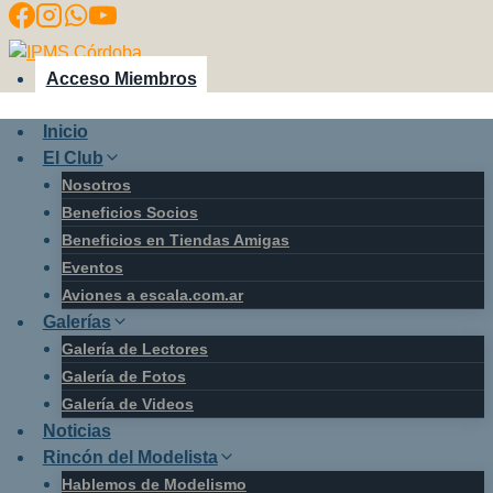
Saltar
al
contenido
Acceso Miembros
Inicio
El Club
Nosotros
Beneficios Socios
Beneficios en Tiendas Amigas
Eventos
Aviones a escala.com.ar
Galerías
Galería de Lectores
Galería de Fotos
Galería de Videos
Noticias
Rincón del Modelista
Hablemos de Modelismo