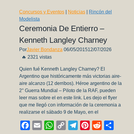
Tiger
Model
Concursos y Eventos
|
Noticias
|
Rincón del
–
Modelista
Efectos
Ceremonia De Entierro –
y
Kenneth Langley Charney
desgastes
Por
Javier Bondanza
06/05/2015
12/07/2026
🔥 2321 vistas
Quien fué Kenneth Langley Charney? El
Argentino que históricamente más victorias aire-
aire alcanzo (12 derribos). Héroe argentino de la
2° Guerra Mundial – Piloto de la RAF, pueden
leer mas sobre el en este link. Les dejo el flyer
que me llegó con información de la ceremonia a
realizarse el sábado 9 de Mayo, en el
Facebook
Email
WhatsApp
Copy
Telegram
Pinterest
Reddit
Comp