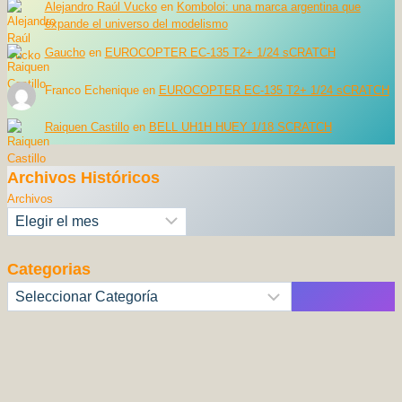
Alejandro Raúl Vucko
en
Komboloi: una marca argentina que
expande el universo del modelismo
Gaucho
en
EUROCOPTER EC-135 T2+ 1/24 sCRATCH
Franco Echenique
en
EUROCOPTER EC-135 T2+ 1/24 sCRATCH
Raiquen Castillo
en
BELL UH1H HUEY 1/18 SCRATCH
Archivos Históricos
Archivos
Categorias
Categorías