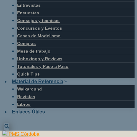
Entrevistas
Encuestas
Consejos y tecnicas
Concursos y Eventos
Casas de Modelismo
Compras
Mesa de trabajo
Unboxings y Reviews
Tutoriales y Paso a Paso
Quick Tips
Material de Referencia
Walkaround
Revistas
Libros
Enlaces Útiles