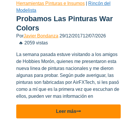
Herramientas Pinturas e Insumos
|
Rincón del
Modelista
Probamos Las Pinturas War
Colors
Por
Javier Bondanza
29/12/2017
12/07/2026
🔥 2059 vistas
La semana pasada estuve visitando a los amigos
de Hobbies Morón, quienes me presentaron esta
nueva linea de pinturas nacionales y me dieron
algunas para probar. Según pude averiguar, las
pinturas son fabricadas por AirFXTech, si les pasó
como a mí que es la primera vez que escuchan de
ellos, pueden ver mas información en
Probamos
Leer más
las
pinturas