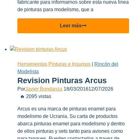
fabricante para informarnos sobre esta nueva linea
de pinturas para modelismo, que a
Nuevas
Leer más
pinturas
made
in
Italy…
Kcolors
Herramientas Pinturas e Insumos
|
Rincón del
Modelista
Revision Pinturas Arcus
Por
Javier Bondanza
18/03/2016
12/07/2026
🔥 2095 vistas
Arcus es una marca de pinturas enamel para
modelismo de Ucrania. Su carta de productos
abarca pinturas enamel para modelismo y dentro
de ellos pinturas y sets tanto para aviones como
para tanques. Pueden contactarlos a travez de