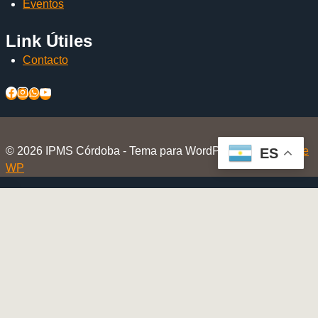
Eventos
Link Útiles
Contacto
© 2026 IPMS Córdoba - Tema para WordPress por
Kadence
ES
WP
Inicio
Alternar
El Club
menú
Nosotros
hijo
Beneficios Socios
Beneficios en Tiendas Amigas
Eventos