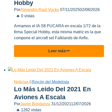
Hobby
modelismo
Por
Alejandro Raúl Vucko
07/11/2025
02/08/2026
🔥 0 vistas
Armamos el IA-58 PUCARA en escala 1/72 de la
firma Special Hobby, esta misma matriz es la que
compone el aircraft set Falklands de Airfix.
IA-
Leer más
58
Pucara
A517
de
Special
Noticias
|
Rincón del Modelista
Hobby
Lo Más Leido Del 2021 En
Aviones A Escala
Por
Javier Bondanza
31/12/2021
12/07/2026
🔥 1262 vistas