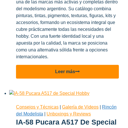
una de las marcas más activas y completas dentro
del modelismo argentino. Su catálogo combina
pinturas, tintas, pigmentos, texturas, figuras, kits y
accesorios, formando un ecosistema integral que
cubre prácticamente todas las necesidades del
hobby. Con una fuerte identidad local y una
apuesta por la calidad, la marca se posiciona
como una alternativa sólida frente a opciones
internacionales.
Komboloi:
Leer más
una
marca
argentina
que
expande
Consejos y Técnicas
|
Galería de Videos
|
Rincón
el
del Modelista
|
Unboxings y Reviews
universo
IA-58 Pucara A517 De Special
del