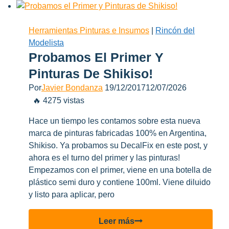
War
Colors
Herramientas Pinturas e Insumos
|
Rincón del
Modelista
Probamos El Primer Y
Pinturas De Shikiso!
Por
Javier Bondanza
19/12/2017
12/07/2026
🔥 4275 vistas
Hace un tiempo les contamos sobre esta nueva
marca de pinturas fabricadas 100% en Argentina,
Shikiso. Ya probamos su DecalFix en este post, y
ahora es el turno del primer y las pinturas!
Empezamos con el primer, viene en una botella de
plástico semi duro y contiene 100ml. Viene diluido
y listo para aplicar, pero
Probamos
Leer más