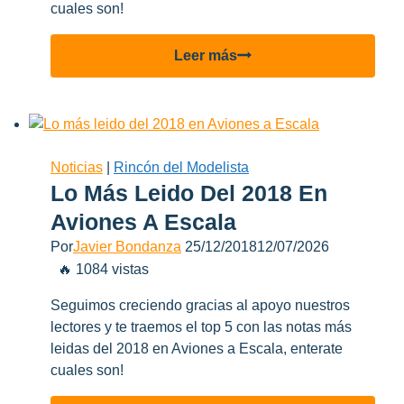
cuales son!
Lo
Leer más
más
visto
del
2019
en
Noticias
|
Rincón del Modelista
Aviones
Lo Más Leido Del 2018 En
a
Aviones A Escala
Escala
Por
Javier Bondanza
25/12/2018
12/07/2026
🔥 1084 vistas
Seguimos creciendo gracias al apoyo nuestros
lectores y te traemos el top 5 con las notas más
leidas del 2018 en Aviones a Escala, enterate
cuales son!