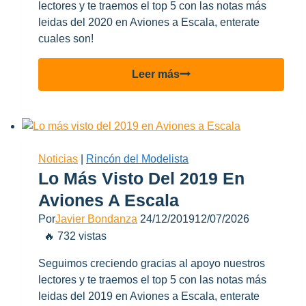
lectores y te traemos el top 5 con las notas más
leidas del 2020 en Aviones a Escala, enterate
cuales son!
Lo
Leer más
más
leido
del
2020
en
Noticias
|
Rincón del Modelista
Aviones
Lo Más Visto Del 2019 En
a
Aviones A Escala
Escala
Por
Javier Bondanza
24/12/2019
12/07/2026
🔥 732 vistas
Seguimos creciendo gracias al apoyo nuestros
lectores y te traemos el top 5 con las notas más
leidas del 2019 en Aviones a Escala, enterate