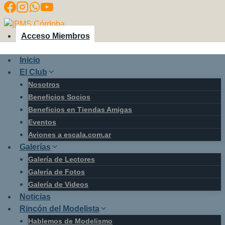
Saltar
al
contenido
Acceso Miembros
Inicio
El Club
Nosotros
Beneficios Socios
Beneficios en Tiendas Amigas
Eventos
Aviones a escala.com.ar
Galerías
Galería de Lectores
Galería de Fotos
Galería de Videos
Noticias
Rincón del Modelista
Hablemos de Modelismo