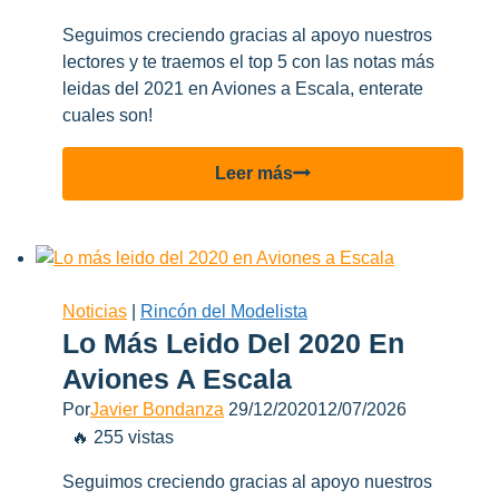
Seguimos creciendo gracias al apoyo nuestros
lectores y te traemos el top 5 con las notas más
leidas del 2021 en Aviones a Escala, enterate
cuales son!
Lo
Leer más
Más
Leido
Del
2021
En
Noticias
|
Rincón del Modelista
Aviones
Lo Más Leido Del 2020 En
A
Aviones A Escala
Escala
Por
Javier Bondanza
29/12/2020
12/07/2026
🔥 255 vistas
Seguimos creciendo gracias al apoyo nuestros