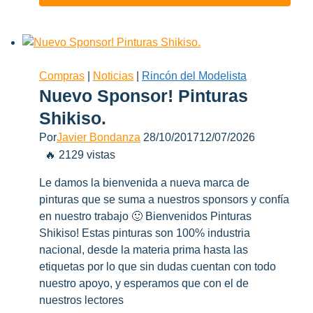
el
Primer
y
Pinturas
de
Compras
|
Noticias
|
Rincón del Modelista
Shikiso!
Nuevo Sponsor! Pinturas
Shikiso.
Por
Javier Bondanza
28/10/2017
12/07/2026
🔥 2129 vistas
Le damos la bienvenida a nueva marca de
pinturas que se suma a nuestros sponsors y confía
en nuestro trabajo 🙂 Bienvenidos Pinturas
Shikiso! Estas pinturas son 100% industria
nacional, desde la materia prima hasta las
etiquetas por lo que sin dudas cuentan con todo
nuestro apoyo, y esperamos que con el de
nuestros lectores