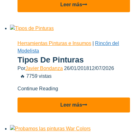
Lo
Leer más
más
leido
del
2018
en
Herramientas Pinturas e Insumos
|
Rincón del
Aviones
Modelista
a
Tipos De Pinturas
Escala
Por
Javier Bondanza
26/01/2018
12/07/2026
🔥 7759 vistas
Continue Reading
Tipos
Leer más
de
Pinturas