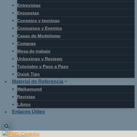
Entrevistas
Encuestas
Consejos y tecnicas
Concursos y Eventos
Casas de Modelismo
Compras
Mesa de trabajo
Unboxings y Reviews
Tutoriales y Paso a Paso
Quick Tips
Material de Referencia
Walkaround
Revistas
Libros
Enlaces Útiles