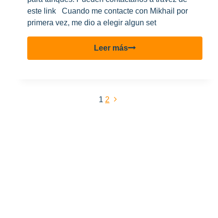
este link Cuando me contacte con Mikhail por
primera vez, me dio a elegir algun set
Revision
Leer más
pinturas
Arcus
Siguiente
1
2
Navegación
página
De
Página