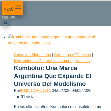
MENÚ
Casas de Modelismo
|
Consejos y Técnicas
|
Herramientas Pinturas e Insumos
|
Noticias
Komboloi: Una Marca
Argentina Que Expande El
Universo Del Modelismo
Por
IPMS CÓRDOBA
04/08/2026
04/08/2026
🔥 91 vistas
En los últimos años, Komboloi se consolidó como