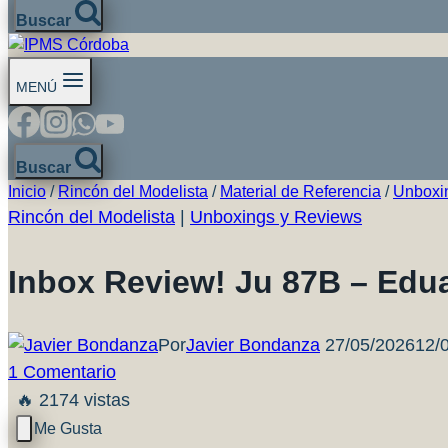
Buscar
MENÚ
Buscar
Inicio
/
Rincón del Modelista
/
Material de Referencia
/
Unboxi
Rincón del Modelista
|
Unboxings y Reviews
Inbox Review! Ju 87B – Edu
Por
Javier Bondanza
27/05/2026
12/
1 Comentario
🔥 2174 vistas