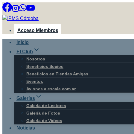
Saltar
al
contenido
Acceso Miembros
Inicio
El Club
Nosotros
Beneficios Socios
Beneficios en Tiendas Amigas
Eventos
Aviones a escala.com.ar
Galerías
Galería de Lectores
Galería de Fotos
Galería de Videos
Noticias