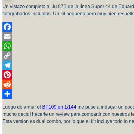
Un vistazo completo al Ju 87B de la línea Super 44 de Eduard 
fotograbados incluidos. Un kit pequeño pero muy bien resuelto,
Facebook
Email
WhatsApp
Copy
Link
Telegram
Pinterest
Reddit
Compartir
Luego de armar el
BF109 en 1/144
me puse a indagar un poco 
mucho decidí hacerle un review para compartir con nuestros le
Esta version es dual combo, por lo que el kit incluye todo lo