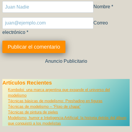
Nombre
*
Correo
electrónico
*
Anuncio Publicitario
Artículos Recientes
Komboloi: una marca argentina que expande el universo del
modelismo
Técnicas básicas de modelismo: Preshading en figuras
Técnicas de modelismo – “Flojo de chapa”
Técnicas de pintura de pieles
Modelismo, humor e Inteligencia Artificial: la historia detrás del álbum
que conquistó a los modelistas