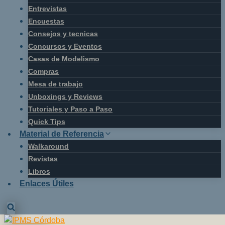
Entrevistas
Encuestas
Consejos y tecnicas
Concursos y Eventos
Casas de Modelismo
Compras
Mesa de trabajo
Unboxings y Reviews
Tutoriales y Paso a Paso
Quick Tips
Material de Referencia
Walkaround
Revistas
Libros
Enlaces Útiles