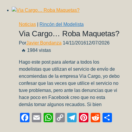
Modelismo
Ep.17
–
En
Noticias
|
Rincón del Modelista
vivo
Via Cargo… Roba Maquetas?
por
Por
Javier Bondanza
14/11/2016
12/07/2026
Youtube!
🔥 1984 vistas
Hago este post para alertar a todos los
modelistas que utilizan el servicio de envío de
encomiendas de la empresa Via Cargo, yo debo
confesar que las veces que utilice el servicio no
tuve problemas, pero ante las denuncias que vi
hace poco en Facebook creo que no esta
demás tomar algunos recaudos. Si bien
Facebook
Email
WhatsApp
Copy
Telegram
Pinterest
Reddit
Comp
Link