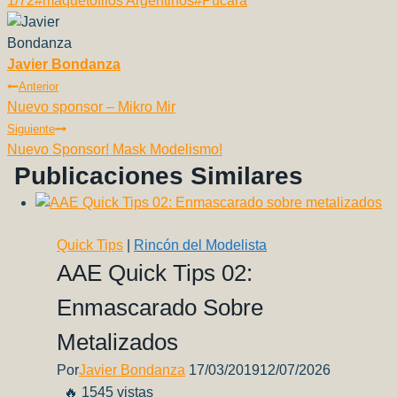
1/72
#
maquetofilos Argentinos
#
Pucará
e
s
y
gr
e
di
p
la
b
A
Li
a
st
t
ar
entrada:
Javier Bondanza
o
p
n
m
tir
Navegación
Anterior
o
p
k
Nuevo sponsor – Mikro Mir
De
k
Siguiente
Entradas
Nuevo Sponsor! Mask Modelismo!
Publicaciones Similares
Quick Tips
|
Rincón del Modelista
AAE Quick Tips 02:
Enmascarado Sobre
Metalizados
Por
Javier Bondanza
17/03/2019
12/07/2026
🔥 1545 vistas