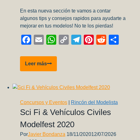
En esta nueva sección te vamos a contar
algunos tips y consejos rapidos para ayudarte a
mejorar en tus modelos! No te los pierdas!
Facebook
Email
WhatsApp
Copy
Telegram
Pinterest
Reddit
Comp
Link
AAE
Leer más
Quick
Tips
02:
Enmascarado
sobre
Concursos y Eventos
|
Rincón del Modelista
metalizados
Sci Fi & Vehículos Civiles
Modelfest 2020
Por
Javier Bondanza
18/11/2020
12/07/2026