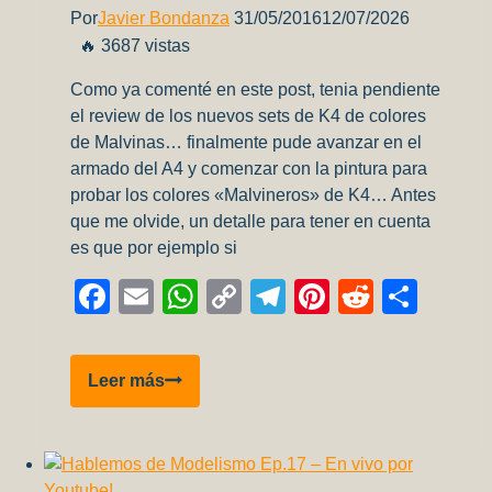
Por
Javier Bondanza
31/05/2016
12/07/2026
🔥 3687 vistas
Como ya comenté en este post, tenia pendiente
el review de los nuevos sets de K4 de colores
de Malvinas… finalmente pude avanzar en el
armado del A4 y comenzar con la pintura para
probar los colores «Malvineros» de K4… Antes
que me olvide, un detalle para tener en cuenta
es que por ejemplo si
Facebook
Email
WhatsApp
Copy
Telegram
Pinterest
Reddit
Comp
Link
Review
Leer más
K4
–
Set
de