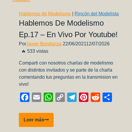
Colores
Malvinas
Hablemos de Modelismo
|
Rincón del Modelista
Hablemos De Modelismo
Ep.17 – En Vivo Por Youtube!
Por
Javier Bondanza
22/06/2021
12/07/2026
🔥 533 vistas
Comparti con nosotros charlas de modelismo
con distintos invitados y se parte de la charla
comentando tus preguntas en la transmision en
vivo!
Facebook
Email
WhatsApp
Copy
Telegram
Pinterest
Reddit
Comp
Link
Hablemos
Leer más
de