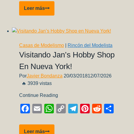
Via
Leer más
Cargo…
Roba
Maquetas?
Casas de Modelismo
|
Rincón del Modelista
Visitando Jan’s Hobby Shop
En Nueva York!
Por
Javier Bondanza
20/03/2018
12/07/2026
🔥 3939 vistas
Continue Reading
Facebook
Email
WhatsApp
Copy
Telegram
Pinterest
Reddit
Comp
Link
Visitando
Leer más