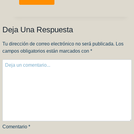
Jan’s
Hobby
Shop
en
Deja Una Respuesta
Nueva
York!
Tu dirección de correo electrónico no será publicada.
Los
campos obligatorios están marcados con
*
Comentario
*