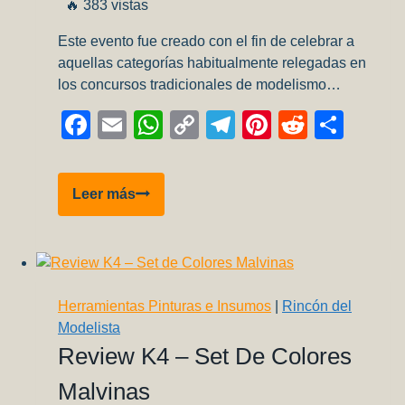
🔥 383 vistas
Este evento fue creado con el fin de celebrar a
aquellas categorías habitualmente relegadas en
los concursos tradicionales de modelismo…
Facebook
Email
WhatsApp
Copy
Telegram
Pinterest
Reddit
Comp
Link
Sci
Leer más
Fi
&
Vehículos
Civiles
Modelfest
Herramientas Pinturas e Insumos
|
Rincón del
2020
Modelista
Review K4 – Set De Colores
Malvinas