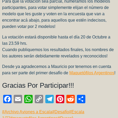
Para que la votación sea parcial, numeramos los modelos
participantes, para votar simplemente elijan el número de
modelo que les guste y voten en la encuesta que van a
encontrar acá abajo, para aquellos que estén indecisos,
pueden votar por 2 modelos!
La votación estará disponible hasta el día 20 de Octubre a
las 23.59 hrs.
Cuando publiquemos los resultados finales, los nombres de
los autores serán debidamente revelados y reconocidos!
Desde ya agradecemos a Mauricio por tenernos en cuenta
para ser parte del primer desafío de
Maquetófilos Argentinos
!
Gracias Por Participar!!!
F
E
W
C
T
Pi
R
C
a
m
h
o
el
nt
e
o
Etiquetas
#
Archivo Aviones a Escala
#
Desafío
#
Escala
c
ail
at
p
e
er
d
m
de