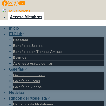
Saltar
al
contenido
Acceso Miembros
Inicio
El Club
Nosotros
Beneficios Socios
Beneficios en Tiendas Amigas
Eventos
Aviones a escala.com.ar
Galerías
Galería de Lectores
Galería de Fotos
Galería de Videos
Noticias
Rincón del Modelista
Hablemos de Modelismo