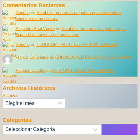
Comentarios Recientes
Gaucho
en
Komboloi: una marca argentina que expande el
universo del modelismo
Alejandro Raúl Vucko
en
Komboloi: una marca argentina que
expande el universo del modelismo
Gaucho
en
EUROCOPTER EC-135 T2+ 1/24 sCRATCH
Franco Echenique
en
EUROCOPTER EC-135 T2+ 1/24 sCRATCH
Raiquen Castillo
en
BELL UH1H HUEY 1/18 SCRATCH
Archivos Históricos
Archivos
Categorias
Categorías