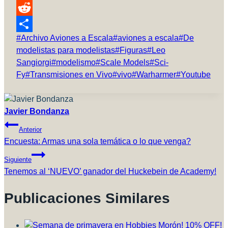
Pinterest
Reddit
Etiquetas
#
Archivo Aviones a Escala
#
aviones a escala
#
De
Compartir
de
modelistas para modelistas
#
Figuras
#
Leo
la
Sangiorgi
#
modelismo
#
Scale Models
#
Sci-
entrada:
Fy
#
Transmisiones en Vivo
#
vivo
#
Warharmer
#
Youtube
Javier Bondanza
Navegación
Anterior
De
Encuesta: Armas una sola temática o lo que venga?
Entradas
Siguiente
Tenemos al ‘NUEVO’ ganador del Huckebein de Academy!
Publicaciones Similares