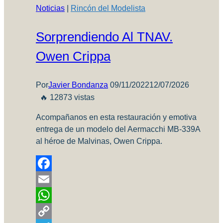
Morón!
Noticias
|
Rincón del Modelista
10%
OFF!
Sorprendiendo Al TNAV.
Owen Crippa
Por
Javier Bondanza
09/11/2022
12/07/2026
🔥 12873 vistas
Acompañanos en esta restauración y emotiva
entrega de un modelo del Aermacchi MB-339A
al héroe de Malvinas, Owen Crippa.
Facebook
Email
WhatsApp