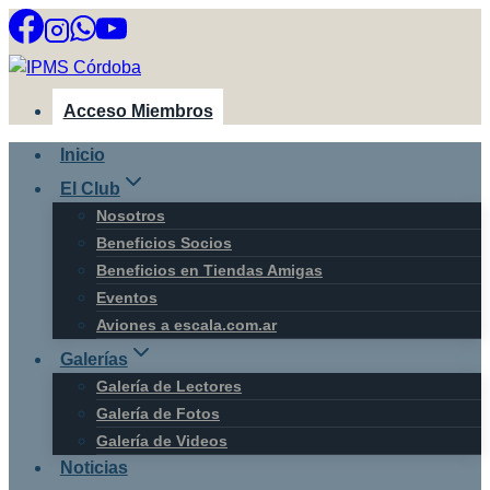
Saltar
al
contenido
Acceso Miembros
Inicio
El Club
Nosotros
Beneficios Socios
Beneficios en Tiendas Amigas
Eventos
Aviones a escala.com.ar
Galerías
Galería de Lectores
Galería de Fotos
Galería de Videos
Noticias