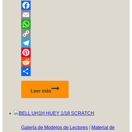
Facebook
Email
WhatsApp
Copy
Link
Telegram
Pinterest
Reddit
Compartir
Walkaround
Leer más
–
IA-
58
Pucará
Galería de Modelos de Lectores
|
Material de