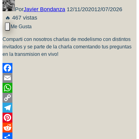
Por
Javier Bondanza
12/11/2020
12/07/2026
🔥 467 vistas
Comparti con nosotros charlas de modelismo con distintos
invitados y se parte de la charla comentando tus preguntas
en la transmision en vivo!
Facebook
Email
WhatsApp
Copy
Link
Telegram
Pinterest
Reddit