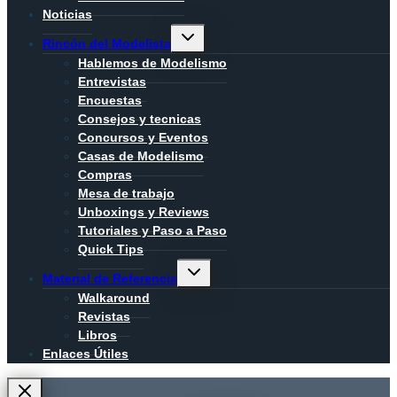
Noticias
Alternar
Rincón del Modelista
menú
hijo
Hablemos de Modelismo
Entrevistas
Encuestas
Consejos y tecnicas
Concursos y Eventos
Casas de Modelismo
Compras
Mesa de trabajo
Unboxings y Reviews
Tutoriales y Paso a Paso
Quick Tips
Alternar
Material de Referencia
menú
hijo
Walkaround
Revistas
Libros
Enlaces Útiles