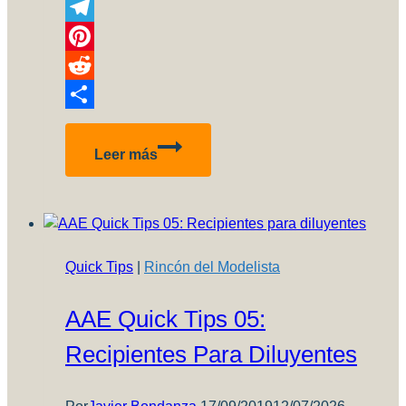
Copy
Link
Telegram
Pinterest
Reddit
Compartir
Sorprendiendo
Leer más
Al
TNAV.
Owen
Crippa
Quick Tips
|
Rincón del Modelista
AAE Quick Tips 05:
Recipientes Para Diluyentes