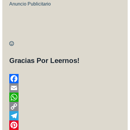
Anuncio Publicitario
Gracias Por Leernos!
Facebook
Email
WhatsApp
Copy
Link
Telegram