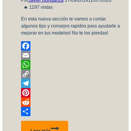
Por
Javier Bondanza
17/09/2019
12/07/2026
🔥 1197 vistas
En esta nueva sección te vamos a contar
algunos tips y consejos rapidos para ayudarte a
mejorar en tus modelos! No te los pierdas!
Facebook
Email
WhatsApp
Copy
Link
Telegram
Pinterest
Reddit
Compartir
AAE
Leer más