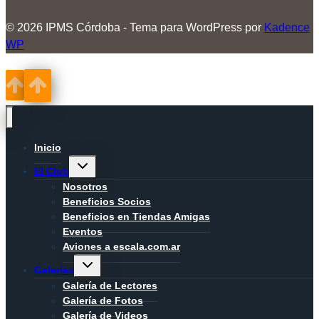
© 2026 IPMS Córdoba - Tema para WordPress por
Kadence
WP
Inicio
Alternar
El Club
menú
hijo
Nosotros
Beneficios Socios
Beneficios en Tiendas Amigas
Eventos
Aviones a escala.com.ar
Alternar
Galerías
menú
hijo
Galería de Lectores
Galería de Fotos
Galería de Videos