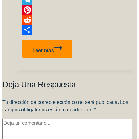
Link
Telegram
Pinterest
Reddit
Compartir
BELL
Leer más
UH1H
HUEY
1/18
SCRATCH
Deja Una Respuesta
Tu dirección de correo electrónico no será publicada.
Los
campos obligatorios están marcados con
*