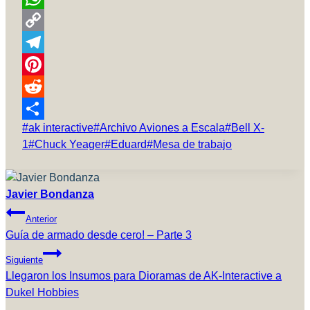
WhatsApp
Copy
Link
Telegram
Pinterest
Reddit
Etiquetas
#
ak interactive
#
Archivo Aviones a Escala
#
Bell X-
Compartir
de
1
#
Chuck Yeager
#
Eduard
#
Mesa de trabajo
la
entrada:
Javier Bondanza
Navegación
Anterior
De
Guía de armado desde cero! – Parte 3
Entradas
Siguiente
Llegaron los Insumos para Dioramas de AK-Interactive a
Dukel Hobbies