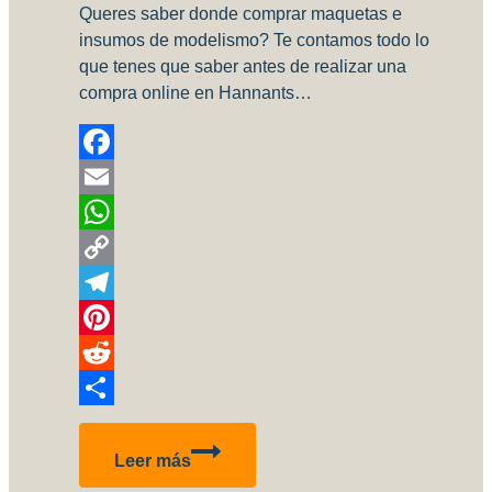
Queres saber donde comprar maquetas e
insumos de modelismo? Te contamos todo lo
que tenes que saber antes de realizar una
compra online en Hannants…
Facebook
Email
WhatsApp
Copy
Link
Telegram
Pinterest
Reddit
Compartir
Es
Leer más
Hannants