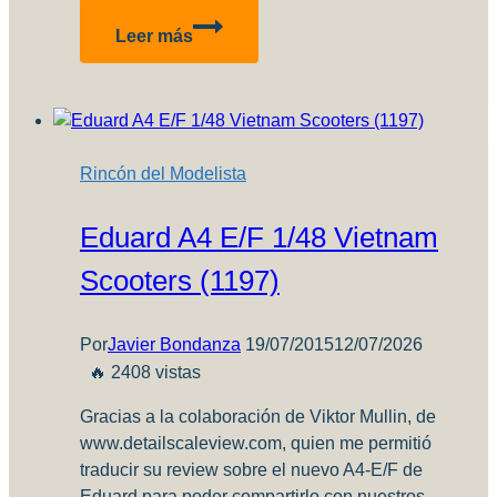
Guía
Leer más
Definitiva
de
Pinturas
para
Modelismo:
Rincón del Modelista
Elegir
la
Eduard A4 E/F 1/48 Vietnam
Mejor
Opción
Scooters (1197)
para
tu
Maqueta
Por
Javier Bondanza
19/07/2015
12/07/2026
🔥 2408 vistas
Gracias a la colaboración de Viktor Mullin, de
www.detailscaleview.com, quien me permitió
traducir su review sobre el nuevo A4-E/F de
Eduard para poder compartirlo con nuestros