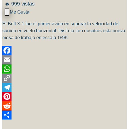
🔥 999 vistas
El Bell X-1 fue el primer avión en superar la velocidad del
sonido en vuelo horizontal. Disfruta con nosotros esta nueva
mesa de trabajo en escala 1/48!
Facebook
Email
WhatsApp
Copy
Link
Telegram
Pinterest
Reddit
Compartir