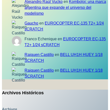
Alejandro Raúl Vucko
en
Komboloi: una marca
argentina que expande el universo del
modelismo
Gaucho
en
EUROCOPTER EC-135 T2+ 1/24
sCRATCH
Franco Echenique
en
EUROCOPTER EC-135
T2+ 1/24 sCRATCH
Raiquen Castillo
en
BELL UH1H HUEY 1/18
SCRATCH
Raiquen Castillo
en
BELL UH1H HUEY 1/18
SCRATCH
Archivos Históricos
Archivos