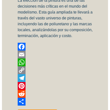
La elección de la pintura es una de las
decisiones más críticas en el mundo del
modelismo. Esta guía ampliada te llevará a
través del vasto universo de pinturas,
incluyendo las de poliuretano y las marcas
locales, analizándolas por su composición,
terminación, aplicación y costo.
Facebook
Email
WhatsApp
Copy
Link
Telegram
Pinterest
Reddit
Compartir