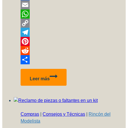
Facebook
Email
WhatsApp
Copy
Link
Telegram
Pinterest
Reddit
Compartir
Galería
Leer más
y
lista
de
ganadores
–
Compras
|
Consejos y Técnicas
|
Rincón del
32º
Modelista
Exposición