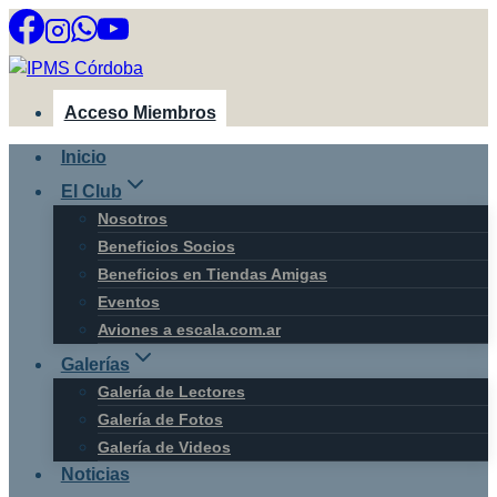
Saltar
al
contenido
Acceso Miembros
Inicio
El Club
Nosotros
Beneficios Socios
Beneficios en Tiendas Amigas
Eventos
Aviones a escala.com.ar
Galerías
Galería de Lectores
Galería de Fotos
Galería de Videos
Noticias