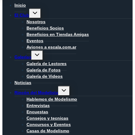
Inicio
Alternar
El Club
menú
hijo
Nosotros
Beneficios Socios
Beneficios en Tiendas Amigas
Eventos
Aviones a escala.com.ar
Alternar
Galerías
menú
hijo
Galería de Lectores
Galería de Fotos
Galería de Videos
Noticias
Alternar
Rincón del Modelista
menú
hijo
Hablemos de Modelismo
Entrevistas
Encuestas
Consejos y tecnicas
Concursos y Eventos
Casas de Modelismo