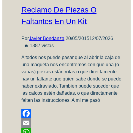
y
Reclamo De Piezas O
Concurso
2018
Faltantes En Un Kit
IPMS
Mar
del
Por
Javier Bondanza
20/05/2015
12/07/2026
Plata
🔥 1887 vistas
A todos nos puede pasar que al abrir la caja de
una maqueta nos encontremos con que una (o
varias) piezas están rotas o que directamente
hay un faltante que quien sabe donde se puede
haber extraviado. También puede suceder que
las calcos estén dañadas, o que directamente
falten las instrucciones. A mi me pasó
Facebook
Email