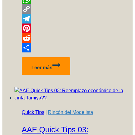
WhatsApp
Copy
Link
Telegram
Pinterest
Reddit
Compartir
Reclamo
Leer más
de
piezas
o
faltantes
en
un
Quick Tips
|
Rincón del Modelista
kit
AAE Quick Tips 03: