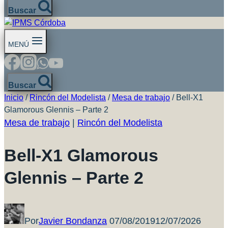
Buscar
MENÚ
Buscar
Inicio
/
Rincón del Modelista
/
Mesa de trabajo
/
Bell-X1
Glamorous Glennis – Parte 2
Mesa de trabajo
|
Rincón del Modelista
Bell-X1 Glamorous
Glennis – Parte 2
Por
Javier Bondanza
07/08/2019
12/07/2026