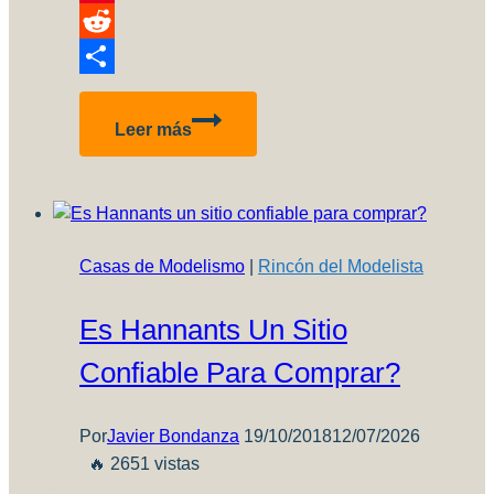
Pinterest
Reddit
Compartir
AAE
Leer más
Quick
Tips
03:
Reemplazo
económico
Casas de Modelismo
|
Rincón del Modelista
de
la
Es Hannants Un Sitio
cinta
Tamiya??
Confiable Para Comprar?
Por
Javier Bondanza
19/10/2018
12/07/2026
🔥 2651 vistas