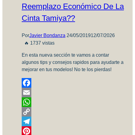
Reemplazo Económico De La
Cinta Tamiya??
Por
Javier Bondanza
24/05/2019
12/07/2026
🔥 1737 vistas
En esta nueva sección te vamos a contar
algunos tips y consejos rapidos para ayudarte a
mejorar en tus modelos! No te los pierdas!
Facebook
Email
WhatsApp
Copy
Link
Telegram