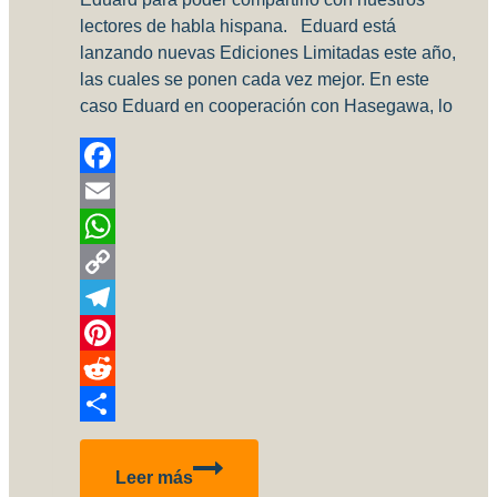
lectores de habla hispana. Eduard está
lanzando nuevas Ediciones Limitadas este año,
las cuales se ponen cada vez mejor. En este
caso Eduard en cooperación con Hasegawa, lo
Facebook
Email
WhatsApp
Copy
Link
Telegram
Pinterest
Reddit
Compartir
Eduard
Leer más
A4