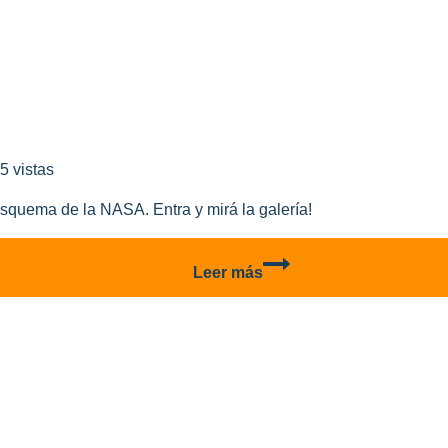
3-
A-
305
–
Parte
3
5 vistas
quema de la NASA. Entra y mirá la galería!
F-
Leer más
104N
NASA