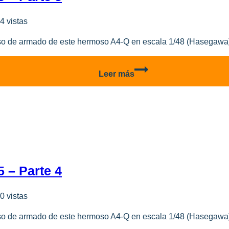
6
4 vistas
o de armado de este hermoso A4-Q en escala 1/48 (Hasegawa) 
A-
Leer más
4Q
Armada
Argentina
3-
A-
305
–
Parte
 – Parte 4
5
0 vistas
o de armado de este hermoso A4-Q en escala 1/48 (Hasegawa) 