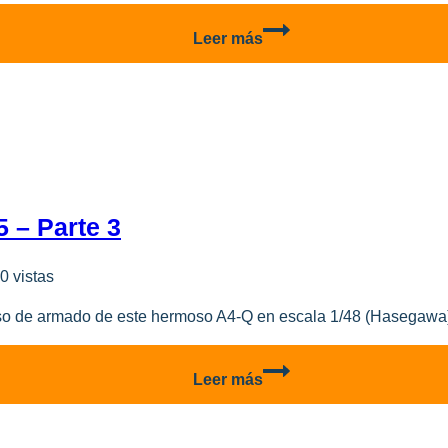
A-
Leer más
4Q
Armada
Argentina
3-
A-
305
–
Parte
 – Parte 3
4
0 vistas
o de armado de este hermoso A4-Q en escala 1/48 (Hasegawa) 
A-
Leer más
4Q
Armada
Argentina