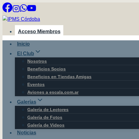
Saltar
al
contenido
Acceso Miembros
Inicio
El Club
Nosotros
Beneficios Socios
Beneficios en Tiendas Amigas
Eventos
Aviones a escala.com.ar
Galerías
Galería de Lectores
Galería de Fotos
Galería de Videos
Noticias