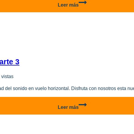
Bell-
Leer más
X1
Glamorous
Glennis
–
Parte
4
arte 3
 vistas
dad del sonido en vuelo horizontal. Disfruta con nosotros esta n
Bell-
Leer más
X1
Glamorous
Glennis
–