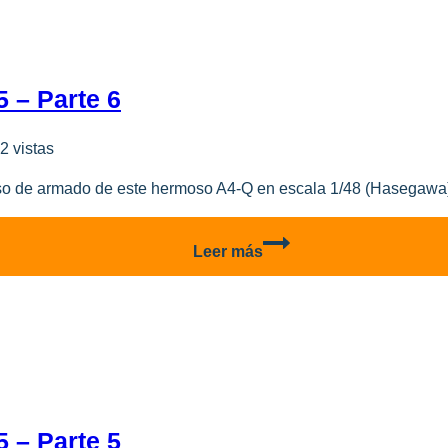
Parte
3
 – Parte 6
2 vistas
o de armado de este hermoso A4-Q en escala 1/48 (Hasegawa) 
A-
Leer más
4Q
Armada
Argentina
3-
A-
305
–
Parte
 – Parte 5