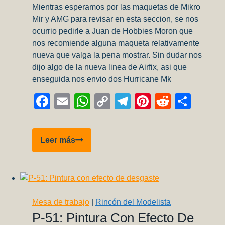
Mientras esperamos por las maquetas de Mikro
Mir y AMG para revisar en esta seccion, se nos
ocurrio pedirle a Juan de Hobbies Moron que
nos recomiende alguna maqueta relativamente
nueva que valga la pena mostrar. Sin dudar nos
dijo algo de la nueva linea de Airfix, asi que
enseguida nos envio dos Hurricane Mk
Facebook
Email
WhatsApp
Copy
Telegram
Pinterest
Reddit
Comp
Link
Review
Leer más
del
Hurricane
de
Airfix
1:48
Mesa de trabajo
|
Rincón del Modelista
P-51: Pintura Con Efecto De