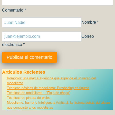
Comentario
*
Nombre
*
Correo
electrónico
*
Artículos Recientes
Komboloi: una marca argentina que expande el universo del
modelismo
Técnicas básicas de modelismo: Preshading en figuras
Técnicas de modelismo – “Flojo de chapa”
Técnicas de pintura de pieles
Modelismo, humor e Inteligencia Artificial: la historia detrás del álbum
que conquistó a los modelistas