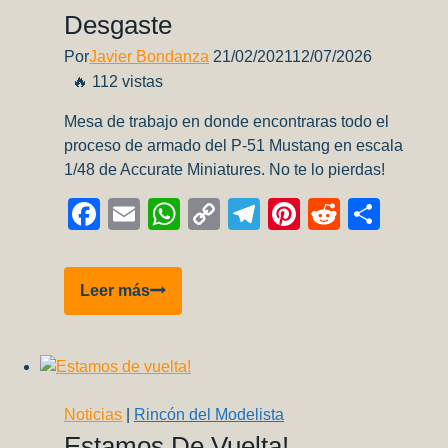
Desgaste
Por
Javier Bondanza
21/02/2021
12/07/2026
🔥 112 vistas
Mesa de trabajo en donde encontraras todo el
proceso de armado del P-51 Mustang en escala
1/48 de Accurate Miniatures. No te lo pierdas!
Facebook
Email
WhatsApp
Copy
Telegram
Pinterest
Reddit
Comp
Link
P-
Leer más
51:
Pintura
con
efecto
de
Noticias
|
Rincón del Modelista
desgaste
Estamos De Vuelta!