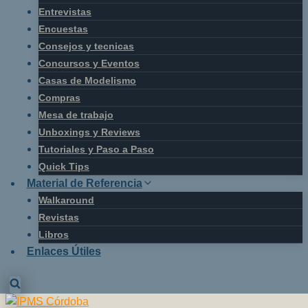
Entrevistas
Encuestas
Consejos y tecnicas
Concursos y Eventos
Casas de Modelismo
Compras
Mesa de trabajo
Unboxings y Reviews
Tutoriales y Paso a Paso
Quick Tips
Material de Referencia
Walkaround
Revistas
Libros
Enlaces Útiles