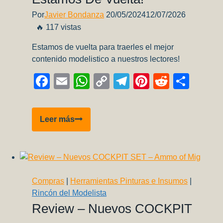
Por
Javier Bondanza
20/05/2024
12/07/2026
🔥 117 vistas
Estamos de vuelta para traerles el mejor
contenido modelistico a nuestros lectores!
Facebook
Email
WhatsApp
Copy
Telegram
Pinterest
Reddit
Comp
Link
Estamos
Leer más
de
vuelta!
Compras
|
Herramientas Pinturas e Insumos
|
Rincón del Modelista
Review – Nuevos COCKPIT