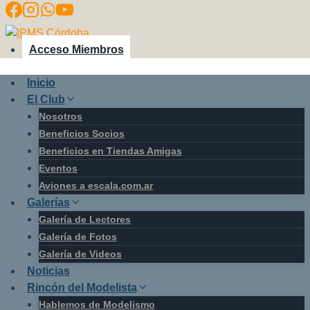
Saltar
al
contenido
Acceso Miembros
Inicio
El Club
Nosotros
Beneficios Socios
Beneficios en Tiendas Amigas
Eventos
Aviones a escala.com.ar
Galerías
Galería de Lectores
Galería de Fotos
Galería de Videos
Noticias
Rincón del Modelista
Hablemos de Modelismo