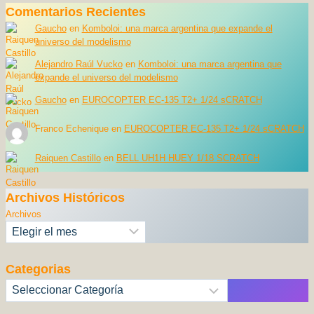
Comentarios Recientes
Gaucho
en
Komboloi: una marca argentina que expande el
universo del modelismo
Alejandro Raúl Vucko
en
Komboloi: una marca argentina que
expande el universo del modelismo
Gaucho
en
EUROCOPTER EC-135 T2+ 1/24 sCRATCH
Franco Echenique
en
EUROCOPTER EC-135 T2+ 1/24 sCRATCH
Raiquen Castillo
en
BELL UH1H HUEY 1/18 SCRATCH
Archivos Históricos
Archivos
Categorias
Categorías