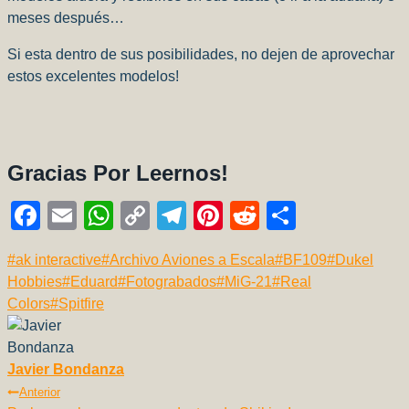
meses después…
Si esta dentro de sus posibilidades, no dejen de aprovechar
estos excelentes modelos!
Gracias Por Leernos!
F
E
W
C
T
Pi
R
C
a
m
h
o
el
nt
e
o
Etiquetas
#
ak interactive
#
Archivo Aviones a Escala
#
BF109
#
Dukel
c
ail
at
p
e
er
d
m
de
Hobbies
#
Eduard
#
Fotograbados
#
MiG-21
#
Real
e
s
y
gr
e
di
p
la
Colors
#
Spitfire
b
A
Li
a
st
t
ar
entrada:
o
p
n
m
tir
Javier Bondanza
o
p
k
Navegación
Anterior