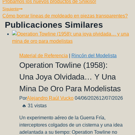
k
Probamos los nuevos productos de Shikiso!
De
Siguiente
Entradas
Cómo borrar lineas de moldeado en piezas transparentes?
Publicaciones Similares
Material de Referencia
|
Rincón del Modelista
Operation Towline (1958):
Una Joya Olvidada… Y Una
Mina De Oro Para Modelistas
Por
Alejandro Raúl Vucko
04/06/2026
12/07/2026
🔥 31 vistas
Un experimento aéreo de la Guerra Fría,
interceptores colgados de un cisterna y una idea
adelantada a su tiempo: Operation Towline no