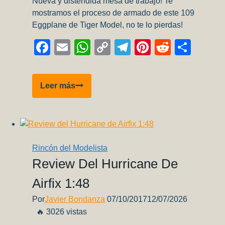
Nueva y distendida mesa de trabajo! Te
mostramos el proceso de armado de este 109
Eggplane de Tiger Model, no te lo pierdas!
Facebook
Email
WhatsApp
Copy
Telegram
Pinterest
Reddit
Comp
Link
BF
Leer más
109
Eggplane
–
Tiger
Model
Rincón del Modelista
–
Review Del Hurricane De
Pintura
Airfix 1:48
y
Calcas
Por
Javier Bondanza
07/10/2017
12/07/2026
🔥 3026 vistas