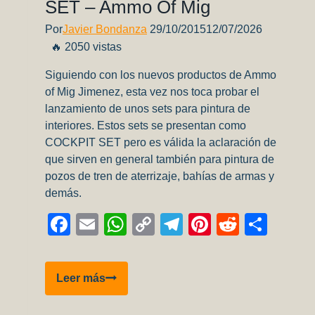
SET – Ammo Of Mig
Por
Javier Bondanza
29/10/2015
12/07/2026
🔥 2050 vistas
Siguiendo con los nuevos productos de Ammo
of Mig Jimenez, esta vez nos toca probar el
lanzamiento de unos sets para pintura de
interiores. Estos sets se presentan como
COCKPIT SET pero es válida la aclaración de
que sirven en general también para pintura de
pozos de tren de aterrizaje, bahías de armas y
demás.
Facebook
Email
WhatsApp
Copy
Telegram
Pinterest
Reddit
Comp
Link
Review
Leer más
–
Nuevos