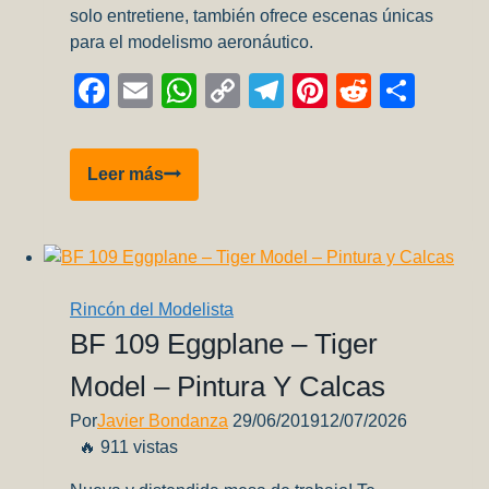
solo entretiene, también ofrece escenas únicas
para el modelismo aeronáutico.
Facebook
Email
WhatsApp
Copy
Telegram
Pinterest
Reddit
Comp
Link
Operation
Leer más
Towline
(1958):
una
joya
olvidada…
Rincón del Modelista
y
BF 109 Eggplane – Tiger
una
Model – Pintura Y Calcas
mina
de
Por
Javier Bondanza
29/06/2019
12/07/2026
oro
🔥 911 vistas
para
modelistas