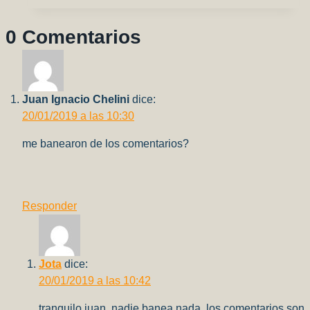
COCKPIT
SET
0 Comentarios
–
Ammo
of
Mig
Juan Ignacio Chelini
dice:
20/01/2019 a las 10:30
me banearon de los comentarios?
Responder
Jota
dice:
20/01/2019 a las 10:42
tranquilo juan, nadie banea nada, los comentarios son