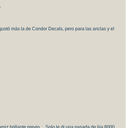
.
ustó más la de Condor Decals, pero para las anclas y el
rniz brillante previo… Solo le di una pasada de lija 8000