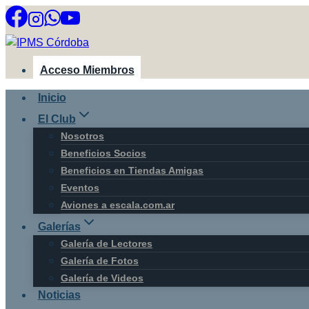
Saltar
al
contenido
Acceso Miembros
Inicio
El Club
Nosotros
Beneficios Socios
Beneficios en Tiendas Amigas
Eventos
Aviones a escala.com.ar
Galerías
Galería de Lectores
Galería de Fotos
Galería de Videos
Noticias