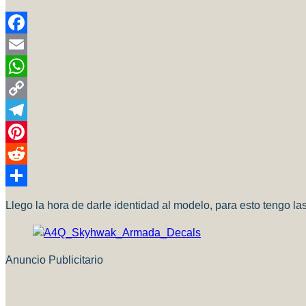
Facebook
Email
WhatsApp
Copy
Link
Telegram
Pinterest
Reddit
Compartir
Llego la hora de darle identidad al modelo, para esto tengo l
Anuncio Publicitario