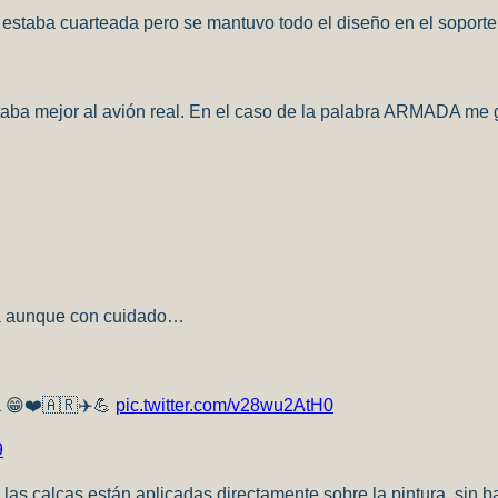
a estaba cuarteada pero se mantuvo todo el diseño en el soporte
taba mejor al avión real. En el caso de la palabra ARMADA me g
za aunque con cuidado…
a 😁❤️🇦🇷✈️💪
pic.twitter.com/v28wu2AtH0
9
as calcas están aplicadas directamente sobre la pintura, sin ba