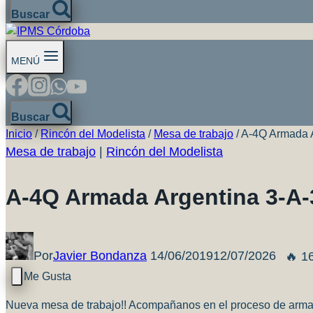
Buscar
MENÚ
Buscar
Inicio
/
Rincón del Modelista
/
Mesa de trabajo
/
A-4Q Armada A
Mesa de trabajo
|
Rincón del Modelista
A-4Q Armada Argentina 3-A-3
Por
Javier Bondanza
14/06/2019
12/07/2026
🔥 1
Nueva mesa de trabajo!! Acompañanos en el proceso de arma