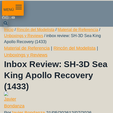
MENÚ
Inicio
/
Rincón del Modelista
/
Material de Referencia
/
Unboxings y Reviews
/
inbox review: SH-3D Sea King
Apollo Recovery (1433)
Material de Referencia
|
Rincón del Modelista
|
Unboxings y Reviews
Inbox Review: SH-3D Sea
King Apollo Recovery
(1433)
Por
Javier Bondanza
21/05/2026
12/07/2026