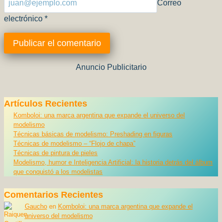
Correo
electrónico
*
Anuncio Publicitario
Artículos Recientes
Komboloi: una marca argentina que expande el universo del
modelismo
Técnicas básicas de modelismo: Preshading en figuras
Técnicas de modelismo – “Flojo de chapa”
Técnicas de pintura de pieles
Modelismo, humor e Inteligencia Artificial: la historia detrás del álbum
que conquistó a los modelistas
Comentarios Recientes
Gaucho
en
Komboloi: una marca argentina que expande el
universo del modelismo