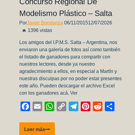
Concurso Regional De
Modelismo Plástico – Salta
Por
Javier Bondanza
06/11/2015
12/07/2026
🔥 1396 vistas
Los amigos del I.P.M.S. Salta – Argentina, nos
enviaron una galería de fotos así como también
el listado de ganadores para compartir con
nuestros lectores, desde ya nuestro
agradecimiento a ellos, en especial a Martín y
nuestras disculpas por no poder estar presentes
este año. Pueden descargar el archivo Excel
con los ganadores acá. Ver
Facebook
Email
WhatsApp
Copy
Telegram
Pinterest
Reddit
Comp
Link
Galería
Leer más