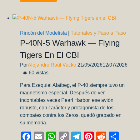
y
listado
de
ganadores
VII
Rincón del Modelista
|
Tutoriales y Paso a Paso
Exposición
P‑40N‑5 Warhawk — Flying
y
Tigers En El CBI
Concurso
Regional
Por
Alejandro Raúl Vucko
21/05/2026
12/07/2026
de
🔥 60 vistas
Modelismo
Plástico
Para Ezequiel Alaibeg, el P‑40 siempre tuvo un
–
magnetismo especial. Después de ver
Salta
incontables veces Pearl Harbor, ese avión
robusto, con carácter y protagonista de los
combates contra los Zeros, quedó grabado en
su memoria.
Facebook
Email
WhatsApp
Copy
Telegram
Pinterest
Reddit
Comp