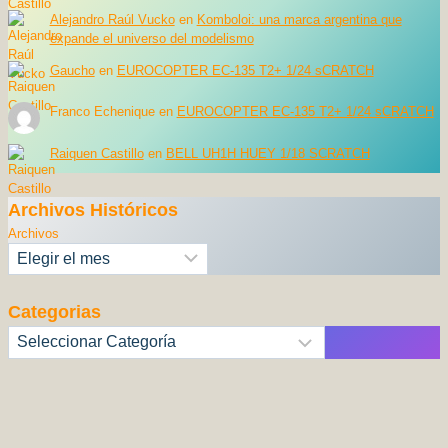
Alejandro Raúl Vucko
en
Komboloi: una marca argentina que
expande el universo del modelismo
Gaucho
en
EUROCOPTER EC-135 T2+ 1/24 sCRATCH
Franco Echenique
en
EUROCOPTER EC-135 T2+ 1/24 sCRATCH
Raiquen Castillo
en
BELL UH1H HUEY 1/18 SCRATCH
Archivos Históricos
Archivos
Categorias
Categorías