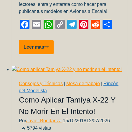
lectores, entra y enterate como hacer para
publicar tus modelos en Aviones a Escala!
Facebook
Email
WhatsApp
Copy
Telegram
Pinterest
Reddit
Comp
Link
Galería
Leer más
de
lectores:
Mig-
21
MF
Consejos y Técnicas
|
Mesa de trabajo
|
Rincón
Fishbed
del Modelista
J
Como Aplicar Tamiya X-22 Y
No Morir En El Intento!
Por
Javier Bondanza
15/10/2018
12/07/2026
🔥 5794 vistas