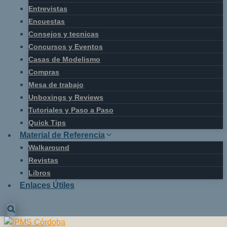
Entrevistas
Encuestas
Consejos y tecnicas
Concursos y Eventos
Casas de Modelismo
Compras
Mesa de trabajo
Unboxings y Reviews
Tutoriales y Paso a Paso
Quick Tips
Material de Referencia
Walkaround
Revistas
Libros
Enlaces Útiles