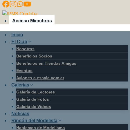
Saltar
al
contenido
Acceso Miembros
Inicio
El Club
Nosotros
Beneficios Socios
Beneficios en Tiendas Amigas
Eventos
Aviones a escala.com.ar
Galerías
Galería de Lectores
Galería de Fotos
Galería de Videos
Noticias
Rincón del Modelista
Hablemos de Modelismo