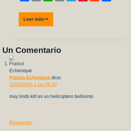
Link
P‑40N‑5
Leer más
Warhawk
—
Flying
Tigers
Un Comentario
en
el
CBI
Franco Echenique
dice:
22/05/2026 a las 08:30
muy lindo kit! es un helicoptero bellisimo
Responder