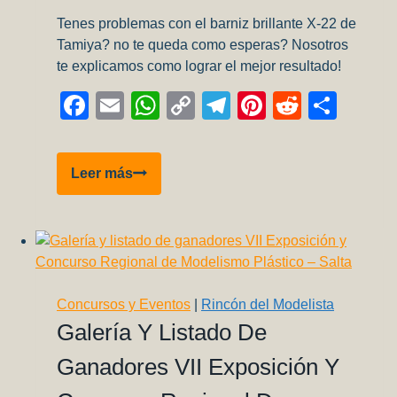
Tenes problemas con el barniz brillante X-22 de
Tamiya? no te queda como esperas? Nosotros
te explicamos como lograr el mejor resultado!
Facebook
Email
WhatsApp
Copy
Telegram
Pinterest
Reddit
Comp
Link
Como
Leer más
aplicar
Tamiya
X-
22
y
no
Concursos y Eventos
|
Rincón del Modelista
morir
Galería Y Listado De
en
Ganadores VII Exposición Y
el
intento!