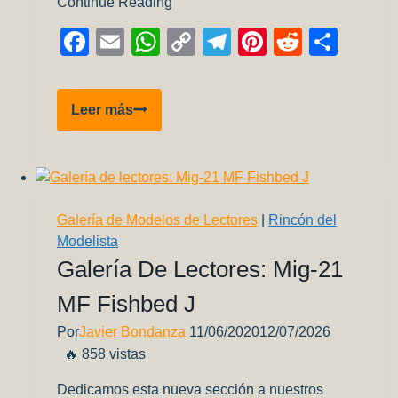
Continue Reading
Facebook
Email
WhatsApp
Copy
Telegram
Pinterest
Reddit
Comp
Link
The
Leer más
Weathering
Magazine
–
Cono
Sur
Galería de Modelos de Lectores
|
Rincón del
(#
Modelista
21)
Galería De Lectores: Mig-21
MF Fishbed J
Por
Javier Bondanza
11/06/2020
12/07/2026
🔥 858 vistas
Dedicamos esta nueva sección a nuestros