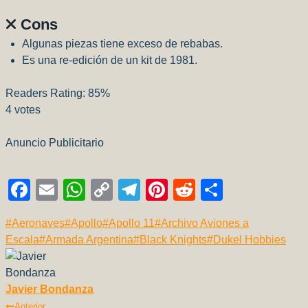
Cons
Algunas piezas tiene exceso de rebabas.
Es una re-edición de un kit de 1981.
Readers Rating:
85%
4
votes
Anuncio Publicitario
F
E
W
C
T
Pi
R
C
a
m
h
o
el
nt
e
o
Etiquetas
#
Aeronaves
#
Apollo
#
Apollo 11
#
Archivo Aviones a
c
ail
at
p
e
er
d
m
de
Escala
#
Armada Argentina
#
Black Knights
#
Dukel Hobbies
e
s
y
gr
e
di
p
la
b
A
Li
a
st
t
ar
entrada:
Javier Bondanza
o
p
n
m
tir
Anterior