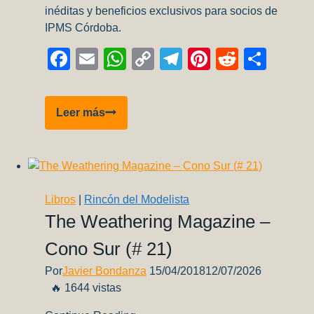
inéditas y beneficios exclusivos para socios de
IPMS Córdoba.
Facebook
Email
WhatsApp
Copy
Telegram
Pinterest
Reddit
Comp
Link
Review
Leer más
–
IA-
63
Pampa
I,
Libros
|
Rincón del Modelista
II
The Weathering Magazine –
y
Cono Sur (# 21)
III
(Serie
Por
Javier Bondanza
15/04/2018
12/07/2026
Fuerza
🔥 1644 vistas
Aérea
#35)