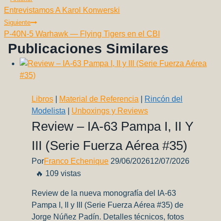
Navegación
o
p
k
Entrevistamos A Karol Konwerski
De
k
Siguiente
Entradas
P‑40N‑5 Warhawk — Flying Tigers en el CBI
Publicaciones Similares
Libros
|
Material de Referencia
|
Rincón del
Modelista
|
Unboxings y Reviews
Review – IA-63 Pampa I, II Y
III (Serie Fuerza Aérea #35)
Por
Franco Echenique
29/06/2026
12/07/2026
🔥 109 vistas
Review de la nueva monografía del IA-63
Pampa I, II y III (Serie Fuerza Aérea #35) de
Jorge Núñez Padín. Detalles técnicos, fotos