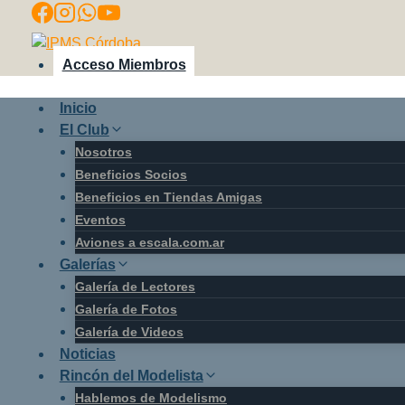
Saltar
al
contenido
Acceso Miembros
Inicio
El Club
Nosotros
Beneficios Socios
Beneficios en Tiendas Amigas
Eventos
Aviones a escala.com.ar
Galerías
Galería de Lectores
Galería de Fotos
Galería de Videos
Noticias
Rincón del Modelista
Hablemos de Modelismo