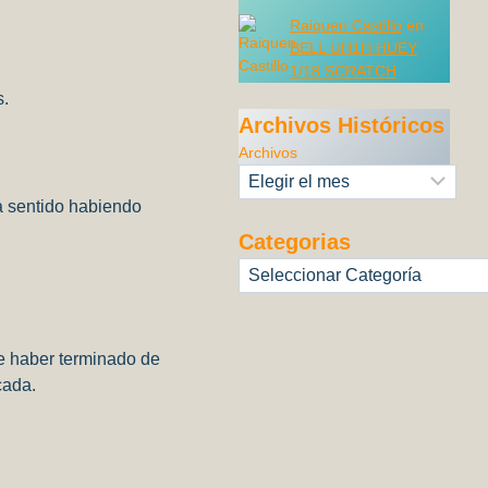
Raiquen Castillo
en
BELL UH1H HUEY
1/18 SCRATCH
s.
Archivos Históricos
Archivos
ía sentido habiendo
Categorias
Categorías
de haber terminado de
cada.