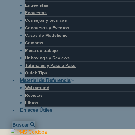
Entrevistas
Encuestas
Consejos y tecnicas
Concursos y Eventos
Casas de Modelismo
Compras
Mesa de trabajo
Unboxings y Reviews
Tutoriales y Paso a Paso
Quick Tips
Material de Referencia
Walkaround
Revistas
Libros
Enlaces Útiles
Buscar