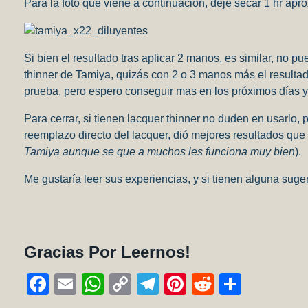
Para la foto que viene a continuación, deje secar 1 hr 
Si bien el resultado tras aplicar 2 manos, es similar, no 
thinner de Tamiya, quizás con 2 o 3 manos más el resultad
prueba, pero espero conseguir mas en los próximos días y
Para cerrar, si tienen lacquer thinner no duden en usarlo,
reemplazo directo del lacquer, dió mejores resultados que c
Tamiya aunque se que a muchos les funciona muy bien
).
Me gustaría leer sus experiencias, y si tienen alguna suge
Gracias Por Leernos!
F
E
W
C
T
Pi
R
C
a
m
h
o
el
nt
e
o