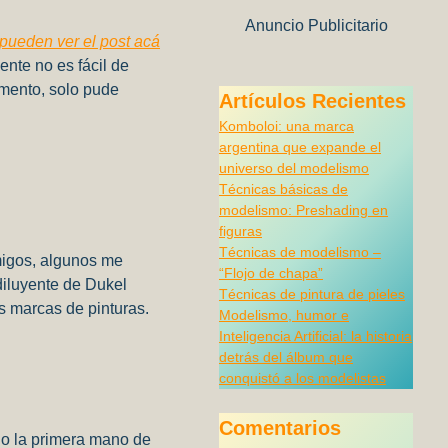
Anuncio Publicitario
pueden ver el post acá
nte no es fácil de
omento, solo pude
Artículos Recientes
Komboloi: una marca
argentina que expande el
universo del modelismo
Técnicas básicas de
modelismo: Preshading en
figuras
Técnicas de modelismo –
migos, algunos me
“Flojo de chapa”
diluyente de Dukel
Técnicas de pintura de pieles
s marcas de pinturas.
Modelismo, humor e
Inteligencia Artificial: la historia
detrás del álbum que
conquistó a los modelistas
Comentarios
o la primera mano de