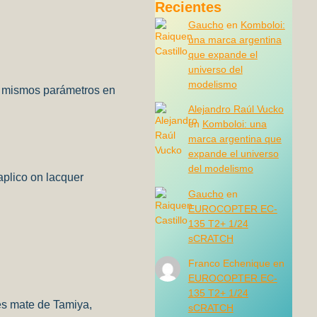
Recientes
Gaucho
en
Komboloi:
una marca argentina
que expande el
universo del
modelismo
os mismos parámetros en
Alejandro Raúl Vucko
en
Komboloi: una
marca argentina que
expande el universo
del modelismo
aplico on lacquer
Gaucho
en
EUROCOPTER EC-
135 T2+ 1/24
sCRATCH
Franco Echenique
en
EUROCOPTER EC-
135 T2+ 1/24
es mate de Tamiya,
sCRATCH