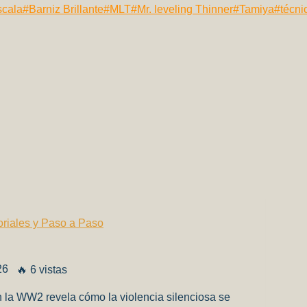
scala
#
Barniz Brillante
#
MLT
#
Mr. leveling Thinner
#
Tamiya
#
técni
oriales y Paso a Paso
26
🔥 6 vistas
 la WW2 revela cómo la violencia silenciosa se