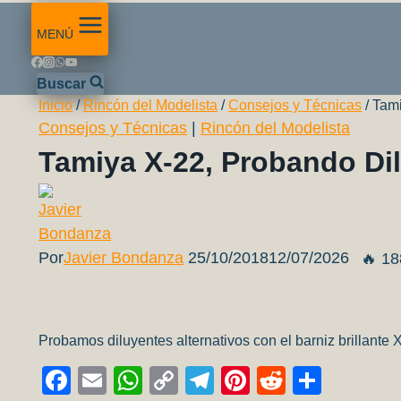
MENÚ
Buscar
Inicio
/
Rincón del Modelista
/
Consejos y Técnicas
/
Tami
Consejos y Técnicas
|
Rincón del Modelista
Tamiya X-22, Probando Dil
Por
Javier Bondanza
25/10/2018
12/07/2026
🔥 18
Probamos diluyentes alternativos con el barniz brillant
Facebook
Email
WhatsApp
Copy
Telegram
Pinterest
Reddit
Compa