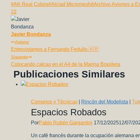
Etiquetas
#
AK Real Colors
#
Alclad Micromesh
#
Archivo Aviones a E
c
ail
at
p
e
er
d
m
de
22
e
s
y
gr
e
di
p
la
b
A
Li
a
st
t
ar
entrada:
Javier Bondanza
o
p
n
m
tir
Navegación
Anterior
o
p
k
Entrevistamos a Fernando Fedullo 🇦🇷
De
k
Siguiente
Colocando calcas en el A4 de la Marina Brasilera
Entradas
Publicaciones Similares
Consejos y Técnicas
|
Rincón del Modelista
|
Tut
Espacios Robados
Por
Pablo Rubén Gargantini
17/12/2025
12/07/20
Un café francés durante la ocupación alemana en