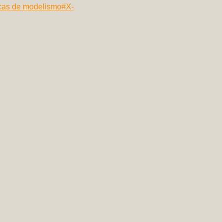
cas de modelismo
#
X-