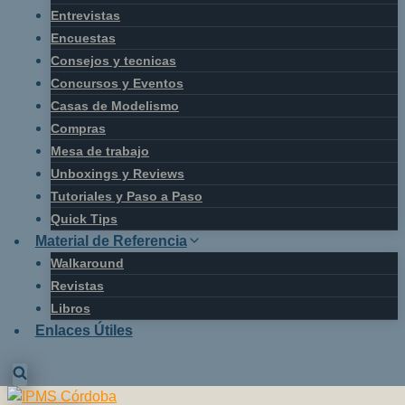
Entrevistas
Encuestas
Consejos y tecnicas
Concursos y Eventos
Casas de Modelismo
Compras
Mesa de trabajo
Unboxings y Reviews
Tutoriales y Paso a Paso
Quick Tips
Material de Referencia
Walkaround
Revistas
Libros
Enlaces Útiles