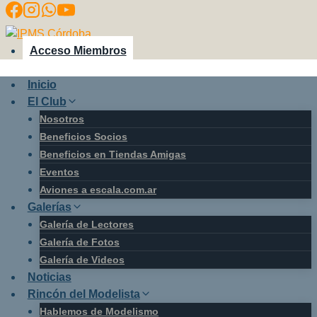
Saltar
al
contenido
Acceso Miembros
Inicio
El Club
Nosotros
Beneficios Socios
Beneficios en Tiendas Amigas
Eventos
Aviones a escala.com.ar
Galerías
Galería de Lectores
Galería de Fotos
Galería de Videos
Noticias
Rincón del Modelista
Hablemos de Modelismo