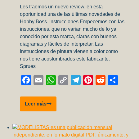
Les traemos un nuevo review, en esta
oportunidad una de las últimas novedades de
Hobby Boss. Instrucciones Empecemos con las
instrucciones, que no varian mucho de lo ya
conocido por esta marca, claras con buenos
diagramas y fáciles de interpretar. Las
instrucciones de pintura vienen a color como
nos tiene acostumbrados este fabricante.
Sprues
Facebook
Email
WhatsApp
Copy
Telegram
Pinterest
Reddit
Comp
Link
Inbox
Leer más
Review!
FW
190
V18