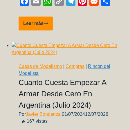
Facebook
Email
WhatsApp
Copy
Telegram
Pinterest
Reddit
Comp
Link
IA-
Leer más
35
HUANQUERO,
La
fascinante
historia
de
Casas de Modelismo
|
Compras
|
Rincón del
un
Modelista
avión
Cuanto Cuesta Empezar A
olvidado
Armar Desde Cero En
Argentina (Julio 2024)
Por
Javier Bondanza
01/07/2024
12/07/2026
🔥 167 vistas