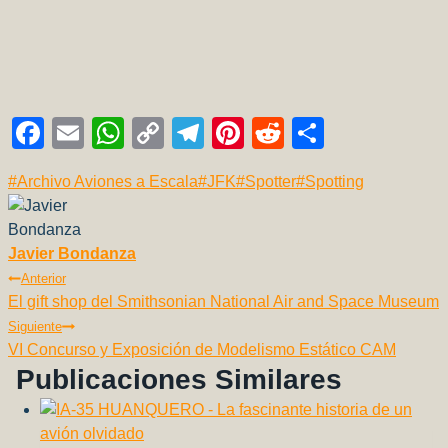
F
E
W
C
T
Pi
R
C
a
m
h
o
el
nt
e
o
Etiquetas
#
Archivo Aviones a Escala
#
JFK
#
Spotter
#
Spotting
c
ail
at
p
e
er
d
m
de
e
s
y
gr
e
di
p
la
b
A
Li
a
st
t
ar
entrada:
Javier Bondanza
Navegación
Anterior
o
p
n
m
tir
El gift shop del Smithsonian National Air and Space Museum
De
o
p
k
Siguiente
Entradas
k
VI Concurso y Exposición de Modelismo Estático CAM
Publicaciones Similares