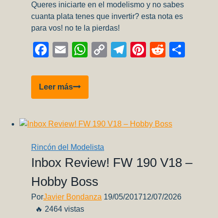
Queres iniciarte en el modelismo y no sabes
cuanta plata tenes que invertir? esta nota es
para vos! no te la pierdas!
Facebook
Email
WhatsApp
Copy
Telegram
Pinterest
Reddit
Comp
Link
Cuanto
Leer más
Cuesta
Empezar
A
Armar
Desde
Rincón del Modelista
Cero
Inbox Review! FW 190 V18 –
En
Hobby Boss
Argentina
(Julio
Por
Javier Bondanza
19/05/2017
12/07/2026
2024)
🔥 2464 vistas