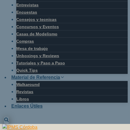
Entrevistas
Encuestas
Consejos y tecnicas
Concursos y Eventos
Casas de Modelismo
Compras
Mesa de trabajo
Unboxings y Reviews
Tutoriales y Paso a Paso
Quick Tips
Material de Referencia
Walkaround
Revistas
Libros
Enlaces Útiles