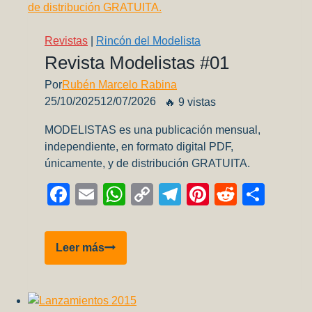
–
Hobby
Boss
Revistas
|
Rincón del Modelista
Revista Modelistas #01
Por
Rubén Marcelo Rabina
25/10/2025
12/07/2026
🔥 9 vistas
MODELISTAS es una publicación mensual,
independiente, en formato digital PDF,
únicamente, y de distribución GRATUITA.
Facebook
Email
WhatsApp
Copy
Telegram
Pinterest
Reddit
Comp
Link
Revista
Leer más
Modelistas
#01