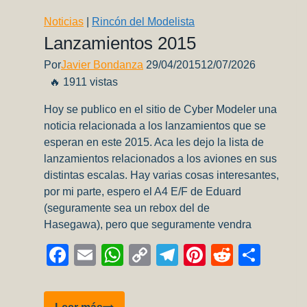
Noticias
|
Rincón del Modelista
Lanzamientos 2015
Por
Javier Bondanza
29/04/2015
12/07/2026
🔥 1911 vistas
Hoy se publico en el sitio de Cyber Modeler una
noticia relacionada a los lanzamientos que se
esperan en este 2015. Aca les dejo la lista de
lanzamientos relacionados a los aviones en sus
distintas escalas. Hay varias cosas interesantes,
por mi parte, espero el A4 E/F de Eduard
(seguramente sea un rebox del de
Hasegawa), pero que seguramente vendra
Facebook
Email
WhatsApp
Copy
Telegram
Pinterest
Reddit
Comp
Link
Lanzamientos