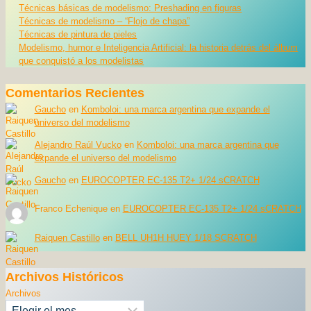
Técnicas básicas de modelismo: Preshading en figuras
Técnicas de modelismo – “Flojo de chapa”
Técnicas de pintura de pieles
Modelismo, humor e Inteligencia Artificial: la historia detrás del álbum
que conquistó a los modelistas
Comentarios Recientes
Gaucho
en
Komboloi: una marca argentina que expande el
universo del modelismo
Alejandro Raúl Vucko
en
Komboloi: una marca argentina que
expande el universo del modelismo
Gaucho
en
EUROCOPTER EC-135 T2+ 1/24 sCRATCH
Franco Echenique
en
EUROCOPTER EC-135 T2+ 1/24 sCRATCH
Raiquen Castillo
en
BELL UH1H HUEY 1/18 SCRATCH
Archivos Históricos
Archivos