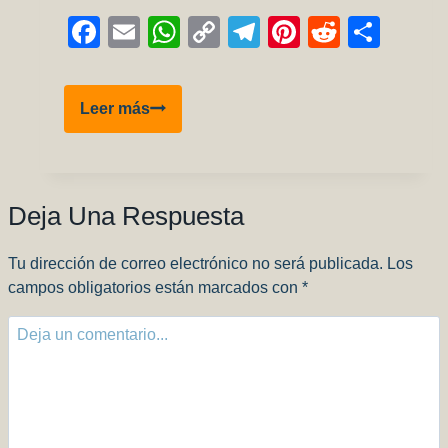
Facebook
Email
WhatsApp
Copy
Telegram
Pinterest
Reddit
Comp
Link
Ya
Leer más
tenemos
los
sets
de
Deja Una Respuesta
colores
Argentinos
Tu dirección de correo electrónico no será publicada.
Los
de
campos obligatorios están marcados con
*
K4!