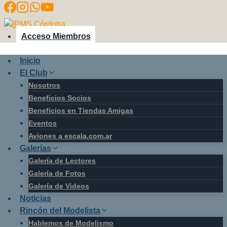
Saltar
al
contenido
Acceso Miembros
Inicio
El Club
Nosotros
Beneficios Socios
Beneficios en Tiendas Amigas
Eventos
Aviones a escala.com.ar
Galerías
Galería de Lectores
Galería de Fotos
Galería de Videos
Noticias
Rincón del Modelista
Hablemos de Modelismo