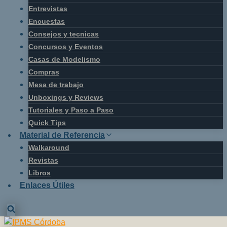
Entrevistas
Encuestas
Consejos y tecnicas
Concursos y Eventos
Casas de Modelismo
Compras
Mesa de trabajo
Unboxings y Reviews
Tutoriales y Paso a Paso
Quick Tips
Material de Referencia
Walkaround
Revistas
Libros
Enlaces Útiles