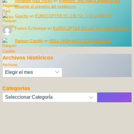
Alejandro Raúl Vucko
en
Komboloi: una marca argentina que
expande el universo del modelismo
Gaucho
en
EUROCOPTER EC-135 T2+ 1/24 sCRATCH
Franco Echenique
en
EUROCOPTER EC-135 T2+ 1/24 sCRATCH
Raiquen Castillo
en
BELL UH1H HUEY 1/18 SCRATCH
Archivos Históricos
Archivos
Categorias
Categorías