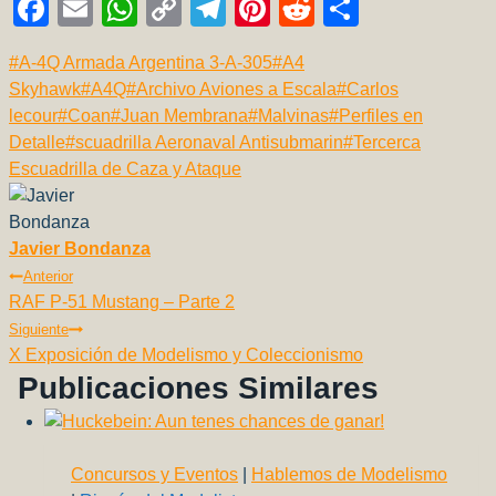
F
E
W
C
T
Pi
R
C
a
m
h
o
el
nt
e
o
Etiquetas
#
A-4Q Armada Argentina 3-A-305
#
A4
c
ail
at
p
e
er
d
m
de
Skyhawk
#
A4Q
#
Archivo Aviones a Escala
#
Carlos
e
s
y
gr
e
di
p
la
lecour
#
Coan
#
Juan Membrana
#
Malvinas
#
Perfiles en
b
A
Li
a
st
t
ar
entrada:
Detalle
#
scuadrilla Aeronaval Antisubmarin
#
Tercerca
Escuadrilla de Caza y Ataque
o
p
n
m
tir
o
p
k
k
Javier Bondanza
Navegación
Anterior
RAF P-51 Mustang – Parte 2
De
Siguiente
Entradas
X Exposición de Modelismo y Coleccionismo
Publicaciones Similares
Concursos y Eventos
|
Hablemos de Modelismo