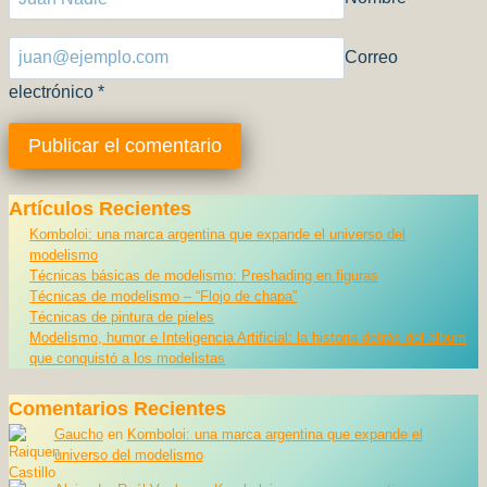
Correo
electrónico
*
Artículos Recientes
Komboloi: una marca argentina que expande el universo del
modelismo
Técnicas básicas de modelismo: Preshading en figuras
Técnicas de modelismo – “Flojo de chapa”
Técnicas de pintura de pieles
Modelismo, humor e Inteligencia Artificial: la historia detrás del álbum
que conquistó a los modelistas
Comentarios Recientes
Gaucho
en
Komboloi: una marca argentina que expande el
universo del modelismo