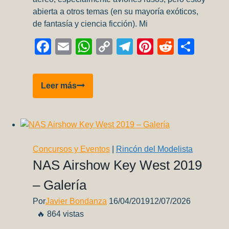
abierta a otros temas (en su mayoría exóticos,
de fantasía y ciencia ficción). Mi
Facebook
Email
WhatsApp
Copy
Telegram
Pinterest
Reddit
Comp
Link
Entrevista
Leer más
a
Larissa
Guzmán
Martínez
Concursos y Eventos
|
Rincón del Modelista
NAS Airshow Key West 2019
– Galería
Por
Javier Bondanza
16/04/2019
12/07/2026
🔥 864 vistas