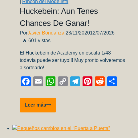
|
Rincón del Modelista
Huckebein: Aun Tenes
Chances De Ganar!
Por
Javier Bondanza
23/11/2020
12/07/2026
🔥 601 vistas
El Huckebein de Academy en escala 1/48
todavía puede ser tuyo!!! Muy pronto volveremos
a sortearlo!
Facebook
Email
WhatsApp
Copy
Telegram
Pinterest
Reddit
Comp
Link
Huckebein:
Leer más
Aun
tenes
chances
de