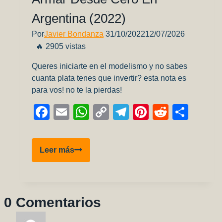
Argentina (2022)
Por
Javier Bondanza
31/10/2022
12/07/2026
🔥 2905 vistas
Queres iniciarte en el modelismo y no sabes
cuanta plata tenes que invertir? esta nota es
para vos! no te la pierdas!
Facebook
Email
WhatsApp
Copy
Telegram
Pinterest
Reddit
Comp
Link
Cuanto
Leer más
Cuesta
Empezar
A
Armar
0 Comentarios
Desde
Cero