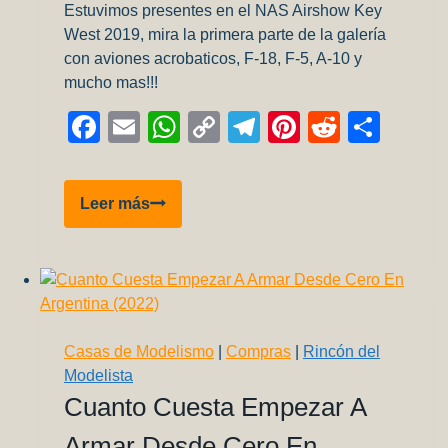
Estuvimos presentes en el NAS Airshow Key
West 2019, mira la primera parte de la galería
con aviones acrobaticos, F-18, F-5, A-10 y
mucho mas!!!
Facebook
Email
WhatsApp
Copy
Telegram
Pinterest
Reddit
Comp
Link
NAS
Leer más
Airshow
Key
West
2019
–
Galería
Casas de Modelismo
|
Compras
|
Rincón del
Modelista
Cuanto Cuesta Empezar A
Armar Desde Cero En