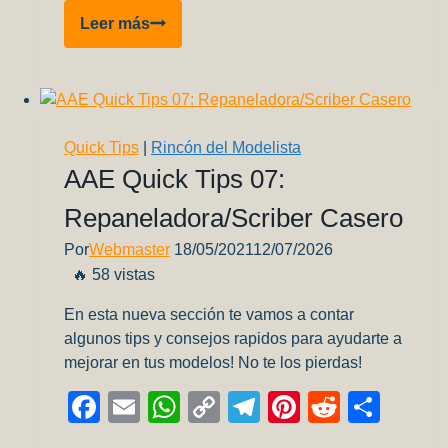
Pequeños
Leer más
cambios
en
el
“Puerta
a
Quick Tips
|
Rincón del Modelista
Puerta”
AAE Quick Tips 07:
Repaneladora/Scriber Casero
Por
Webmaster
18/05/2021
12/07/2026
🔥 58 vistas
En esta nueva sección te vamos a contar
algunos tips y consejos rapidos para ayudarte a
mejorar en tus modelos! No te los pierdas!
Facebook
Email
WhatsApp
Copy
Telegram
Pinterest
Reddit
Comp
Link