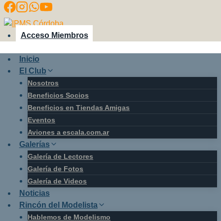
Saltar
al
contenido
Acceso Miembros
Inicio
El Club
Nosotros
Beneficios Socios
Beneficios en Tiendas Amigas
Eventos
Aviones a escala.com.ar
Galerías
Galería de Lectores
Galería de Fotos
Galería de Videos
Noticias
Rincón del Modelista
Hablemos de Modelismo