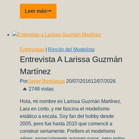
AAE
Leer más
Quick
Tips
07:
Repaneladora/Scriber
Casero
Entrevistas
|
Rincón del Modelista
Entrevista A Larissa Guzmán
Martínez
Por
Javier Bondanza
20/07/2016
12/07/2026
🔥 2748 vistas
Hola, mi nombre es Larissa Guzmán Martínez,
Lara en corto, y me fascina el modelismo
estático a escala. Soy fan del hobby desde
2005, pero fue hasta 2010 que comencé a
construir seriamente. Prefiero el modelismo
aéreo, especialmente aviones rusos, pero estoy