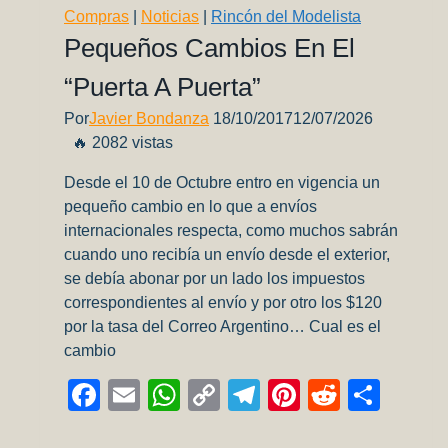
ganar!
Compras
|
Noticias
|
Rincón del Modelista
Pequeños Cambios En El
“Puerta A Puerta”
Por
Javier Bondanza
18/10/2017
12/07/2026
🔥 2082 vistas
Desde el 10 de Octubre entro en vigencia un
pequeño cambio en lo que a envíos
internacionales respecta, como muchos sabrán
cuando uno recibía un envío desde el exterior,
se debía abonar por un lado los impuestos
correspondientes al envío y por otro los $120
por la tasa del Correo Argentino… Cual es el
cambio
Facebook
Email
WhatsApp
Copy
Telegram
Pinterest
Reddit
Comp
Link