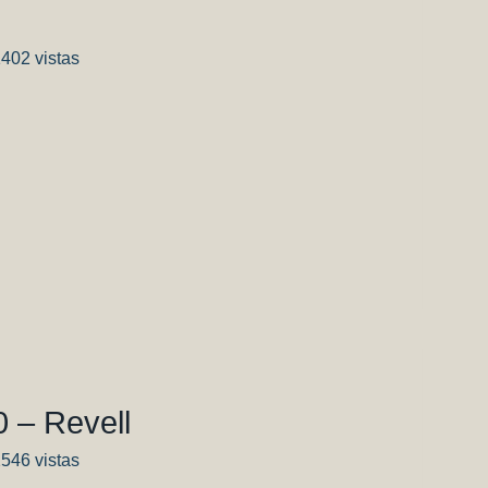
1402 vistas
t
it
mpartir
 – Revell
2546 vistas