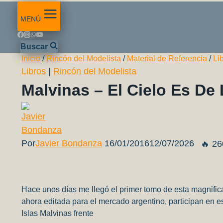
MENÚ
Buscar
Inicio
/
Rincón del Modelista
/
Material de Referencia
/
Li
Libros
|
Rincón del Modelista
Malvinas – El Cielo Es D
Por
Javier Bondanza
16/01/2016
12/07/2026
🔥 26
Hace unos días me llegó el primer tomo de esta magnifica
ahora editada para el mercado argentino, participan en e
Islas Malvinas frente