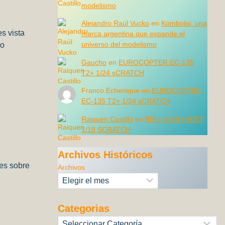
modelismo
Alejandro Raúl Vucko
en
Komboloi: una
s vista
marca argentina que expande el
universo del modelismo
do
Gaucho
en
EUROCOPTER EC-135
T2+ 1/24 sCRATCH
Franco Echenique
en
EUROCOPTER
EC-135 T2+ 1/24 sCRATCH
Raiquen Castillo
en
BELL UH1H HUEY
1/18 SCRATCH
Archivos Históricos
des sobre
Archivos
Categorias
Categorías