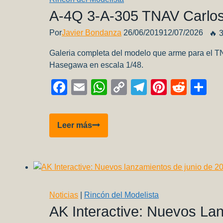
A-4Q 3-A-305 TNAV Carlos
Por
Javier Bondanza
26/06/2019
12/07/2026
🔥 
Galeria completa del modelo que arme para el 
Hasegawa en escala 1/48.
Facebook
Email
WhatsApp
Copy
Telegram
Pinteres
Redd
Co
Link
A-
Leer más
4Q
3-
A-
305
TNAV
Noticias
|
Rincón del Modelista
Carlos
AK Interactive: Nuevos La
A.
Lecour