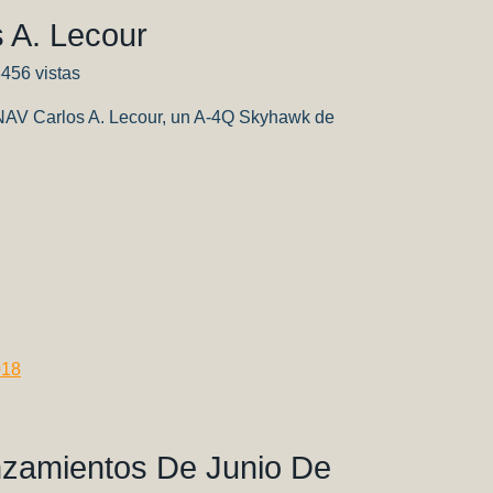
 A. Lecour
3456 vistas
TNAV Carlos A. Lecour, un A-4Q Skyhawk de
t
it
mpartir
nzamientos De Junio De