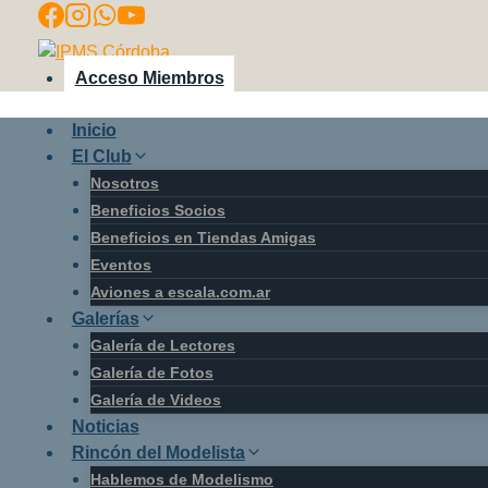
Saltar
al
contenido
Acceso Miembros
Inicio
El Club
Nosotros
Beneficios Socios
Beneficios en Tiendas Amigas
Eventos
Aviones a escala.com.ar
Galerías
Galería de Lectores
Galería de Fotos
Galería de Videos
Noticias
Rincón del Modelista
Hablemos de Modelismo