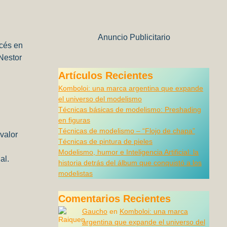
Anuncio Publicitario
ncés en
Nestor
Artículos Recientes
Komboloi: una marca argentina que expande
el universo del modelismo
Técnicas básicas de modelismo: Preshading
en figuras
Técnicas de modelismo – “Flojo de chapa”
valor
Técnicas de pintura de pieles
Modelismo, humor e Inteligencia Artificial: la
al.
historia detrás del álbum que conquistó a los
modelistas
Comentarios Recientes
Gaucho
en
Komboloi: una marca
argentina que expande el universo del