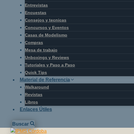
Entrevistas
Encuestas
Consejos y tecnicas
Concursos y Eventos
Casas de Modelismo
Compras
Mesa de trabajo
Unboxings y Reviews
Tutoriales y Paso a Paso
Quick Tips
Material de Referencia
Walkaround
Revistas
Libros
Enlaces Útiles
Buscar