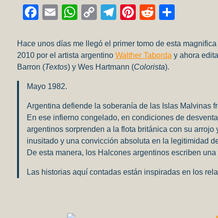
Facebook
Email
WhatsApp
Copy
Telegram
Pinterest
Reddit
Compa
Link
Hace unos días me llegó el primer tomo de esta magnifica 
2010 por el artista argentino
Walther Taborda
y ahora edita
Barron (
Textos
) y Wes Hartmann (
Colorista
).
Mayo 1982.
Argentina defiende la soberanía de las Islas Malvinas 
En ese infierno congelado, en condiciones de desventaja
argentinos sorprenden a la flota británica con su arrojo
inusitado y una convicción absoluta en la legitimidad de
De esta manera, los Halcones argentinos escriben una d
Las historias aquí contadas están inspiradas en los rela