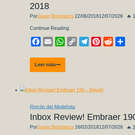
2018
Por
Javier Bondanza
22/06/2018
12/07/2026
🔥 
Continue Reading
Facebook
Email
WhatsApp
Copy
Telegram
Pinteres
Redd
Co
Link
AK
Leer más
Interactive:
Nuevos
lanzamientos
de
junio
Rincón del Modelista
de
Inbox Review! Embraer 190
2018
Por
Javier Bondanza
16/02/2018
12/07/2026
🔥 