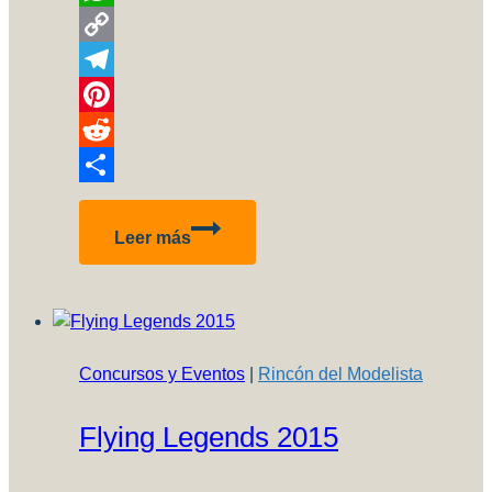
WhatsApp
Copy
Link
Telegram
Pinterest
Reddit
Compartir
Lo
Leer más
más
leido
del
2018
en
Concursos y Eventos
|
Rincón del Modelista
Aviones
a
Flying Legends 2015
Escala