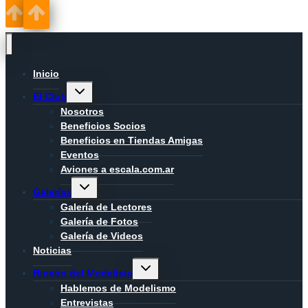
Inicio
Alternar
El Club
menú
hijo
Nosotros
Beneficios Socios
Beneficios en Tiendas Amigas
Eventos
Aviones a escala.com.ar
Alternar
Galerías
menú
hijo
Galería de Lectores
Galería de Fotos
Galería de Videos
Noticias
Alternar
Rincón del Modelista
menú
hijo
Hablemos de Modelismo
Entrevistas