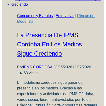
diluyentes
alternativos
Concursos y Eventos
|
Entrevistas
|
Rincón del
Modelista
La Presencia De IPMS
Córdoba En Los Medios
Sigue Creciendo
Por
IPMS CÓRDOBA
28/05/2026
12/07/2026
🔥 63 vistas
El modelismo cordobés sigue ganando
presencia en los medios. Gracias a las
exposiciones y actividades de IPMS Córdoba,
varios socios fueron entrevistados por Telefé
Córdoba, Expresión Norte y programas radiales,