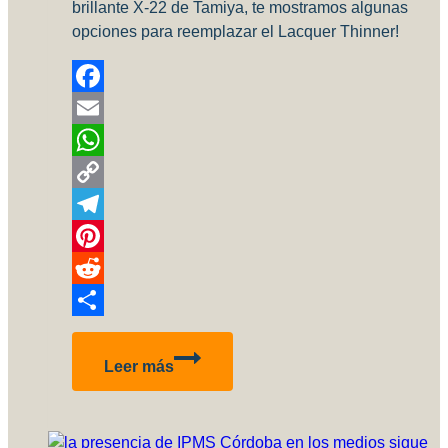
brillante X-22 de Tamiya, te mostramos algunas
opciones para reemplazar el Lacquer Thinner!
Facebook
Email
WhatsApp
Copy
Link
Telegram
Pinterest
Reddit
Compartir
Tamiya
Leer más
X-
22,
probando