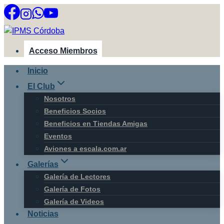
Saltar
al
contenido
Acceso Miembros
Inicio
El Club
Nosotros
Beneficios Socios
Beneficios en Tiendas Amigas
Eventos
Aviones a escala.com.ar
Galerías
Galería de Lectores
Galería de Fotos
Galería de Videos
Noticias