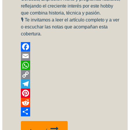
reflejando el creciente interés por este hobby
que combina historia, técnica y pasión.
🎙️ Te invitamos a leer el artículo completo y a ver
o escuchar las notas que acompañan esta
cobertura.
Facebook
Email
WhatsApp
Copy
Link
Telegram
Pinterest
Reddit
Compartir
la