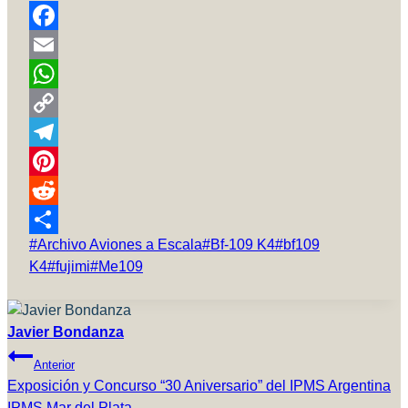
Facebook
Email
WhatsApp
Copy
Link
Telegram
Pinterest
Reddit
Etiquetas
#
Archivo Aviones a Escala
#
Bf-109 K4
#
bf109
Compartir
de
K4
#
fujimi
#
Me109
la
entrada:
Javier Bondanza
Navegación
Anterior
De
Exposición y Concurso “30 Aniversario” del IPMS Argentina
IPMS Mar del Plata