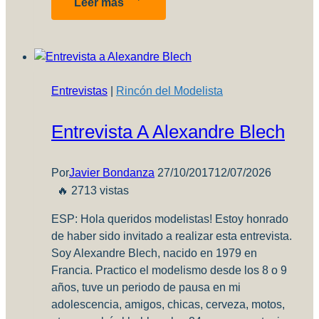
Leer más
presencia
de
IPMS
Córdoba
en
Entrevistas
|
Rincón del Modelista
los
medios
Entrevista A Alexandre Blech
sigue
creciendo
Por
Javier Bondanza
27/10/2017
12/07/2026
🔥 2713 vistas
ESP: Hola queridos modelistas! Estoy honrado
de haber sido invitado a realizar esta entrevista.
Soy Alexandre Blech, nacido en 1979 en
Francia. Practico el modelismo desde los 8 o 9
años, tuve un periodo de pausa en mi
adolescencia, amigos, chicas, cerveza, motos,