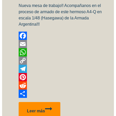
Nueva mesa de trabajo!! Acompañanos en el
proceso de armado de este hermoso A4-Q en
escala 1/48 (Hasegawa) de la Armada
Argentina!!!
Facebook
Email
WhatsApp
Copy
Link
Telegram
Pinterest
Reddit
Compartir
A-
Leer más
4Q