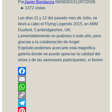
Por
Javier Bondanza
06/08/2015
12/07/2026
🔥 1372 vistas
Los días 11 y 12 del pasado mes de Julio, se
llevó a cabo el Flying Legends 2015, en IWM
Duxford, Cambridgeshire, UK.
Lamentablemente no pudimos ir este año, pero
gracias a la colaboración de Angel
Expósito podemos acercarle esta magnifica
galería donde se puede apreciar la calidad del
show y de las aeronaves participantes, si tienen
Facebook
Email
WhatsApp
Copy
Link
Telegram