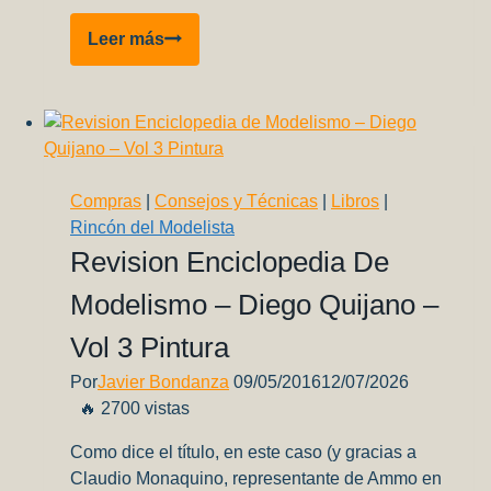
Vought
Leer más
F4U-
1A/2
Corsair
Edición
Limitada,
Dual
Compras
|
Consejos y Técnicas
|
Libros
|
Combo
Rincón del Modelista
Magic
Revision Enciclopedia De
Factory
Modelismo – Diego Quijano –
(5001)
1:48
Vol 3 Pintura
Parte
2/3
Por
Javier Bondanza
09/05/2016
12/07/2026
🔥 2700 vistas
Como dice el título, en este caso (y gracias a
Claudio Monaquino, representante de Ammo en