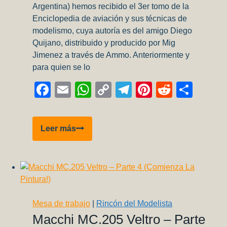
Argentina) hemos recibido el 3er tomo de la
Enciclopedia de aviación y sus técnicas de
modelismo, cuya autoría es del amigo Diego
Quijano, distribuido y producido por Mig
Jimenez a través de Ammo. Anteriormente y
para quien se lo
Facebook
Email
WhatsApp
Copy
Telegram
Pinterest
Reddit
Comp
Link
Revision
Leer más
Enciclopedia
de
Modelismo
–
Diego
Quijano
Mesa de trabajo
|
Rincón del Modelista
–
Macchi MC.205 Veltro – Parte
Vol