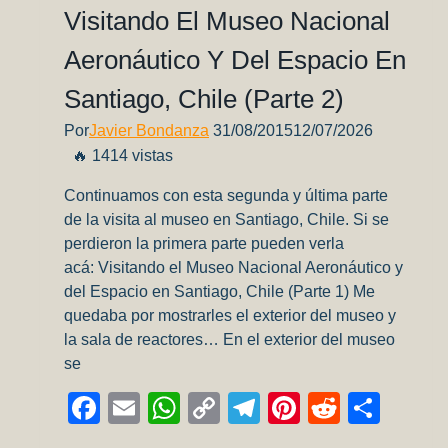
La
Visitando El Museo Nacional
Pintura!)
Aeronáutico Y Del Espacio En
Santiago, Chile (Parte 2)
Por
Javier Bondanza
31/08/2015
12/07/2026
🔥 1414 vistas
Continuamos con esta segunda y última parte
de la visita al museo en Santiago, Chile. Si se
perdieron la primera parte pueden verla
acá: Visitando el Museo Nacional Aeronáutico y
del Espacio en Santiago, Chile (Parte 1) Me
quedaba por mostrarles el exterior del museo y
la sala de reactores… En el exterior del museo
se
Facebook
Email
WhatsApp
Copy
Telegram
Pinterest
Reddit
Comp
Link