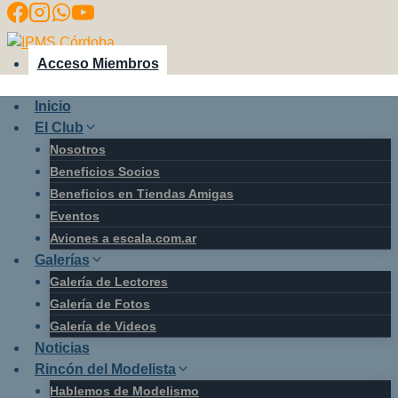
Saltar
al
contenido
Acceso Miembros
Inicio
El Club
Nosotros
Beneficios Socios
Beneficios en Tiendas Amigas
Eventos
Aviones a escala.com.ar
Galerías
Galería de Lectores
Galería de Fotos
Galería de Videos
Noticias
Rincón del Modelista
Hablemos de Modelismo