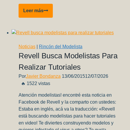
Visitando
Leer más
el
Museo
Nacional
Aeronáutico
y
Noticias
|
Rincón del Modelista
del
Revell Busca Modelistas Para
Espacio
Realizar Tutoriales
en
Santiago,
Por
Javier Bondanza
13/06/2015
12/07/2026
Chile
🔥 1522 vistas
(Parte
2)
Atención modelistas! encontré esta noticia en
Facebook de Revell y la comparto con ustedes:
Estaba en inglés, acá va la traducción: «Revell
está buscando modelistas para hacer tutoriales
en video! Te diviertes construyendo modelos y
quieres infectarle el virus a otros? Te gusta