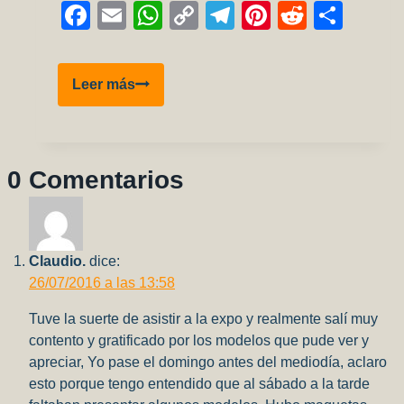
Facebook
Email
WhatsApp
Copy
Telegram
Pinterest
Reddit
Comp
Link
Bf
Leer más
109
B1
–
Parte
0 Comentarios
3
–
Pintura!
Claudio.
dice:
26/07/2016 a las 13:58
Tuve la suerte de asistir a la expo y realmente salí muy
contento y gratificado por los modelos que pude ver y
apreciar, Yo pase el domingo antes del mediodía, aclaro
esto porque tengo entendido que al sábado a la tarde