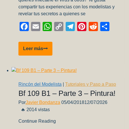
compartir tus experiencias con los modelistas y
revelar tus secretos a quienes se
Facebook
Email
WhatsApp
Copy
Telegram
Pinterest
Reddit
Comp
Link
Revell
Leer más
busca
modelistas
para
realizar
tutoriales
Rincón del Modelista
|
Tutoriales y Paso a Paso
Bf 109 B1 – Parte 3 – Pintura!
Por
Javier Bondanza
05/04/2018
12/07/2026
🔥 2014 vistas
Continue Reading