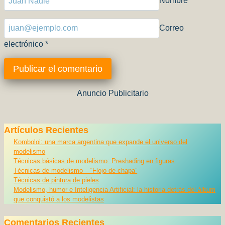
Nombre
*
Correo
electrónico
*
Anuncio Publicitario
Artículos Recientes
Komboloi: una marca argentina que expande el universo del
modelismo
Técnicas básicas de modelismo: Preshading en figuras
Técnicas de modelismo – “Flojo de chapa”
Técnicas de pintura de pieles
Modelismo, humor e Inteligencia Artificial: la historia detrás del álbum
que conquistó a los modelistas
Comentarios Recientes