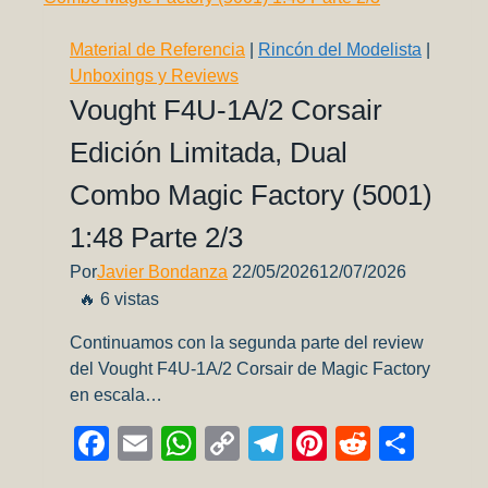
Material de Referencia
|
Rincón del Modelista
|
Unboxings y Reviews
Vought F4U-1A/2 Corsair
Edición Limitada, Dual
Combo Magic Factory (5001)
1:48 Parte 2/3
Por
Javier Bondanza
22/05/2026
12/07/2026
🔥 6 vistas
Continuamos con la segunda parte del review
del Vought F4U-1A/2 Corsair de Magic Factory
en escala…
Facebook
Email
WhatsApp
Copy
Telegram
Pinterest
Reddit
Comp
Link