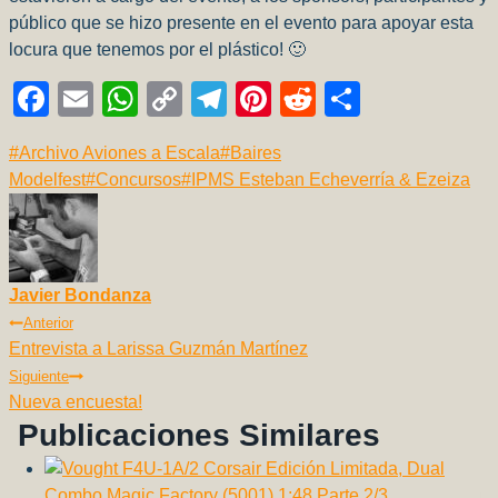
público que se hizo presente en el evento para apoyar esta
locura que tenemos por el plástico! 🙂
F
E
W
C
T
Pi
R
C
a
m
h
o
el
nt
e
o
Etiquetas
#
Archivo Aviones a Escala
#
Baires
c
ail
at
p
e
er
d
m
de
Modelfest
#
Concursos
#
IPMS Esteban Echeverría & Ezeiza
e
s
y
gr
e
di
p
la
b
A
Li
a
st
t
ar
entrada:
o
p
n
m
tir
Javier Bondanza
o
p
k
Navegación
Anterior
k
Entrevista a Larissa Guzmán Martínez
De
Siguiente
Entradas
Nueva encuesta!
Publicaciones Similares