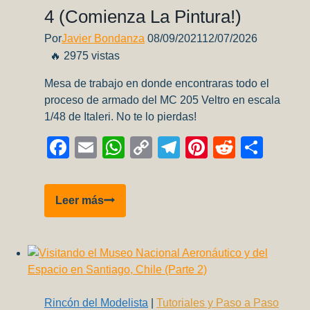
4 (Comienza La Pintura!)
3
Pintura
Por
Javier Bondanza
08/09/2021
12/07/2026
🔥 2975 vistas
Mesa de trabajo en donde encontraras todo el
proceso de armado del MC 205 Veltro en escala
1/48 de Italeri. No te lo pierdas!
Facebook
Email
WhatsApp
Copy
Telegram
Pinterest
Reddit
Comp
Link
Macchi
Leer más
MC.205
Veltro
–
Parte
4
(Comienza
Rincón del Modelista
|
Tutoriales y Paso a Paso