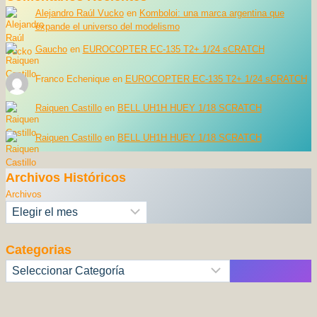
Alejandro Raúl Vucko
en
Komboloi: una marca argentina que
expande el universo del modelismo
Gaucho
en
EUROCOPTER EC-135 T2+ 1/24 sCRATCH
Franco Echenique
en
EUROCOPTER EC-135 T2+ 1/24 sCRATCH
Raiquen Castillo
en
BELL UH1H HUEY 1/18 SCRATCH
Raiquen Castillo
en
BELL UH1H HUEY 1/18 SCRATCH
Archivos Históricos
Archivos
Categorias
Categorías