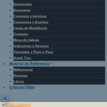
Entrevistas
Encuestas
Consejos y tecnicas
Concursos y Eventos
Casas de Modelismo
Compras
Mesa de trabajo
Unboxings y Reviews
Tutoriales y Paso a Paso
Quick Tips
Material de Referencia
Walkaround
Revistas
Libros
Enlaces Útiles