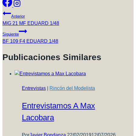
Navegación
Anterior
De
MIG 21 MF EDUARD 1/48
Entradas
Siguiente
BF 109 F4 EDUARD 1/48
Publicaciones Similares
Entrevistas
|
Rincón del Modelista
Entrevistamos A Max
Lacobara
Por
Javier Bondanza
22/02/2019
12/07/2026