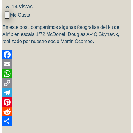
🔥 14 vistas
En este post, compartimos algunas fotografías del kit de
Airfix en escala 1/72 McDonell Douglas A-4Q Skyhawk,
realizado por nuestro socio Martin Ocampo.
Facebook
Email
WhatsApp
Copy
Link
Telegram
Pinterest
Reddit
Compartir