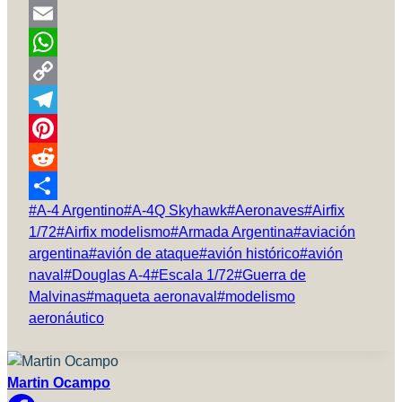
Facebook
Email
WhatsApp
Copy
Link
Telegram
Pinterest
Reddit
Etiquetas
#
A-4 Argentino
#
A-4Q Skyhawk
#
Aeronaves
#
Airfix
Compartir
de
1/72
#
Airfix modelismo
#
Armada Argentina
#
aviación
la
argentina
#
avión de ataque
#
avión histórico
#
avión
entrada:
naval
#
Douglas A-4
#
Escala 1/72
#
Guerra de
Malvinas
#
maqueta aeronaval
#
modelismo
aeronáutico
Martin Ocampo