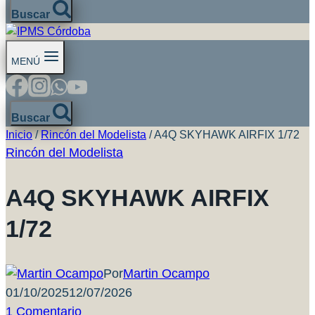
Buscar
MENÚ
Buscar
Inicio
/
Rincón del Modelista
/
A4Q SKYHAWK AIRFIX 1/72
Rincón del Modelista
A4Q SKYHAWK AIRFIX
1/72
Por
Martin Ocampo
01/10/2025
12/07/2026
1 Comentario