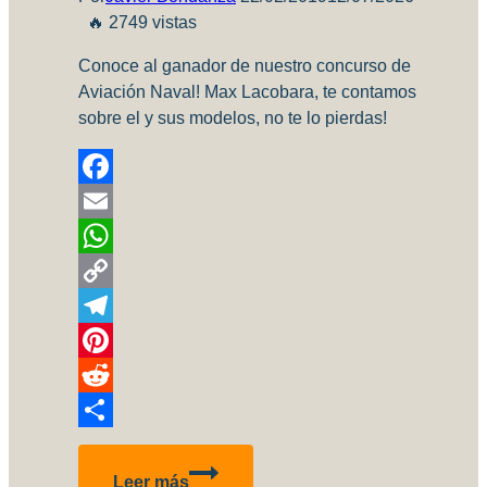
🔥 2749 vistas
Conoce al ganador de nuestro concurso de
Aviación Naval! Max Lacobara, te contamos
sobre el y sus modelos, no te lo pierdas!
Facebook
Email
WhatsApp
Copy
Link
Telegram
Pinterest
Reddit
Compartir
Entrevistamos
Leer más