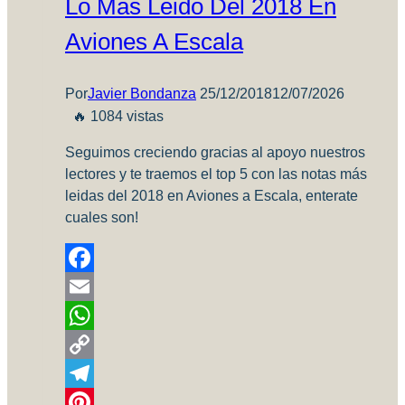
Lo Más Leido Del 2018 En
de
casa!
Aviones A Escala
una
realidad???
Por
Javier Bondanza
25/12/2018
12/07/2026
🔥 1084 vistas
Seguimos creciendo gracias al apoyo nuestros
lectores y te traemos el top 5 con las notas más
leidas del 2018 en Aviones a Escala, enterate
cuales son!
Facebook
Email
WhatsApp
Copy
Link
Telegram