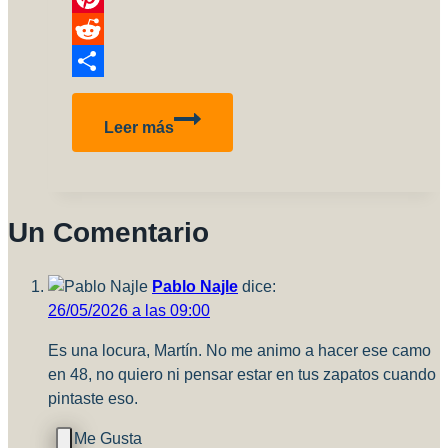
Pinterest
Reddit
Compartir
Lo
Leer más
más
leido
del
2018
Un Comentario
en
Aviones
a
Pablo Najle
dice:
Escala
26/05/2026 a las 09:00
Es una locura, Martín. No me animo a hacer ese camo
en 48, no quiero ni pensar estar en tus zapatos cuando
pintaste eso.