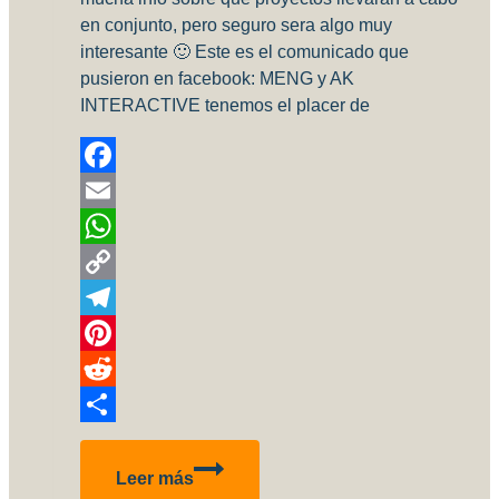
en conjunto, pero seguro sera algo muy
interesante 🙂 Este es el comunicado que
pusieron en facebook: MENG y AK
INTERACTIVE tenemos el placer de
Facebook
Email
WhatsApp
Copy
Link
Telegram
Pinterest
Reddit
Compartir
AK
Leer más
Interactive