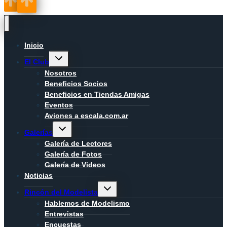
Inicio
Alternar
El Club
menú
hijo
Nosotros
Beneficios Socios
Beneficios en Tiendas Amigas
Eventos
Aviones a escala.com.ar
Alternar
Galerías
menú
hijo
Galería de Lectores
Galería de Fotos
Galería de Videos
Noticias
Alternar
Rincón del Modelista
menú
hijo
Hablemos de Modelismo
Entrevistas
Encuestas