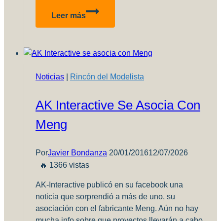
Bf
Leer más
109
B1
–
Parte
2
Noticias
|
Rincón del Modelista
AK Interactive Se Asocia Con
Meng
Por
Javier Bondanza
20/01/2016
12/07/2026
🔥 1366 vistas
AK-Interactive publicó en su facebook una
noticia que sorprendió a más de uno, su
asociación con el fabricante Meng. Aún no hay
mucha info sobre que proyectos llevarán a cabo