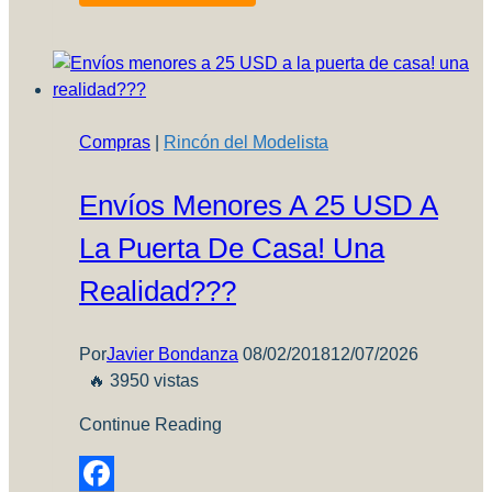
se
asocia
con
Meng
Compras
|
Rincón del Modelista
Envíos Menores A 25 USD A
La Puerta De Casa! Una
Realidad???
Por
Javier Bondanza
08/02/2018
12/07/2026
🔥 3950 vistas
Continue Reading