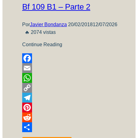
Bf 109 B1 – Parte 2
Por
Javier Bondanza
20/02/2018
12/07/2026
🔥 2074 vistas
Continue Reading
Facebook
Email
WhatsApp
Copy
Link
Telegram
Pinterest
Reddit
Compartir