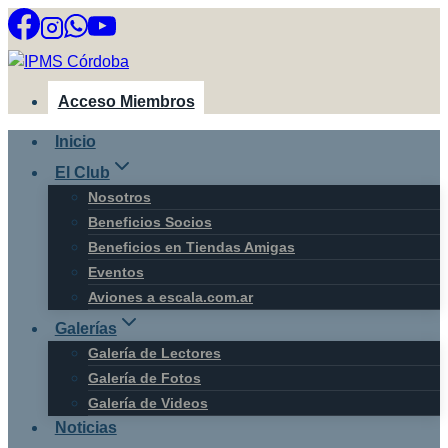
Saltar
al
contenido
Acceso Miembros
Inicio
El Club
Nosotros
Beneficios Socios
Beneficios en Tiendas Amigas
Eventos
Aviones a escala.com.ar
Galerías
Galería de Lectores
Galería de Fotos
Galería de Videos
Noticias