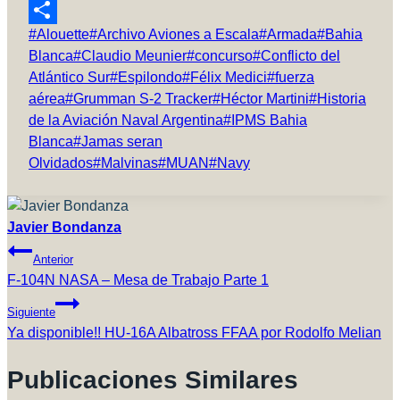
Reddit
Etiquetas
#
Alouette
#
Archivo Aviones a Escala
#
Armada
#
Bahia
Compartir
de
Blanca
#
Claudio Meunier
#
concurso
#
Conflicto del
la
Atlántico Sur
#
Espilondo
#
Félix Medici
#
fuerza
entrada:
aérea
#
Grumman S-2 Tracker
#
Héctor Martini
#
Historia
de la Aviación Naval Argentina
#
IPMS Bahia
Blanca
#
Jamas seran
Olvidados
#
Malvinas
#
MUAN
#
Navy
Javier Bondanza
Navegación
Anterior
De
F-104N NASA – Mesa de Trabajo Parte 1
Entradas
Siguiente
Ya disponible!! HU-16A Albatross FFAA por Rodolfo Melian
Publicaciones Similares