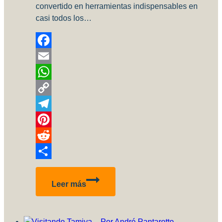
convertido en herramientas indispensables en
casi todos los…
Facebook
Email
WhatsApp
Copy
Link
Telegram
Pinterest
Reddit
Compartir
Hobby
Leer más
Color
Converter:
Una