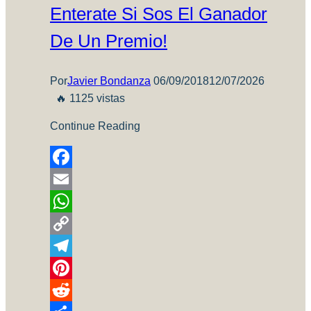
Enterate Si Sos El Ganador
De Un Premio!
Por
Javier Bondanza
06/09/2018
12/07/2026
🔥 1125 vistas
Continue Reading
Facebook
Email
WhatsApp
Copy
Link
Telegram
Pinterest