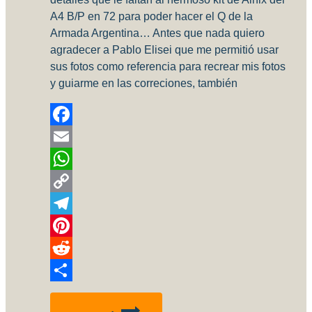
A4 B/P en 72 para poder hacer el Q de la
Armada Argentina… Antes que nada quiero
agradecer a Pablo Elisei que me permitió usar
sus fotos como referencia para recrear mis fotos
y guiarme en las correciones, también
Facebook
Email
WhatsApp
Copy
Link
Telegram
Pinterest
Reddit
Compartir
Correcciones