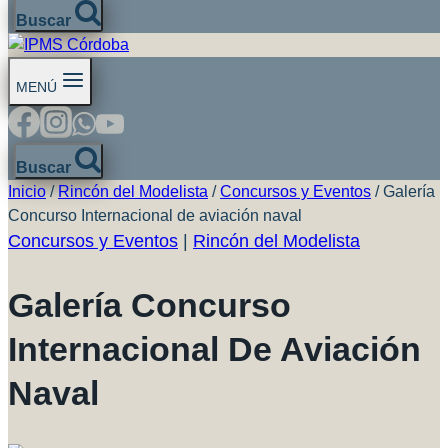
Buscar
MENÚ
Buscar
Inicio
/
Rincón del Modelista
/
Concursos y Eventos
/
Galería
Concurso Internacional de aviación naval
Concursos y Eventos
|
Rincón del Modelista
Galería Concurso
Internacional De Aviación
Naval