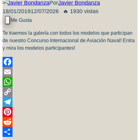
Por
Javier Bondanza
18/01/2019
12/07/2026
🔥 1930 vistas
Te traemos la galería con todos los modelos que participan
de nuestro Concurso Internacional de Aviación Naval! Entra
y mira los modelos participantes!
Facebook
Email
WhatsApp
Copy
Link
Telegram
Pinterest
Reddit