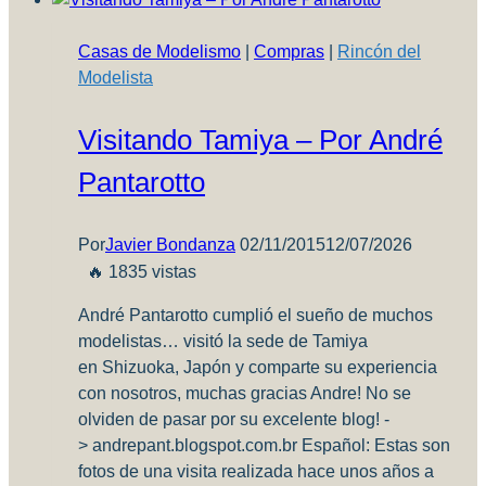
app
esencial
Casas de Modelismo
|
Compras
|
Rincón del
para
Modelista
modelistas
y
Visitando Tamiya – Por André
aficionados
al
Pantarotto
color
Por
Javier Bondanza
02/11/2015
12/07/2026
🔥 1835 vistas
André Pantarotto cumplió el sueño de muchos
modelistas… visitó la sede de Tamiya
en Shizuoka, Japón y comparte su experiencia
con nosotros, muchas gracias Andre! No se
olviden de pasar por su excelente blog! -
> andrepant.blogspot.com.br Español: Estas son
fotos de una visita realizada hace unos años a