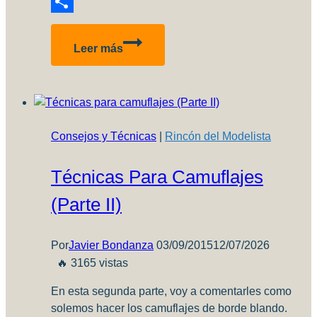
Reddit
Compartir
Si
Leer más
compraste
tu
llavero
de
Aviones
Consejos y Técnicas
|
Rincón del Modelista
a
Escala,
Técnicas Para Camuflajes
entrá
y
(Parte II)
enterate
si
sos
Por
Javier Bondanza
03/09/2015
12/07/2026
el
🔥 3165 vistas
ganador
En esta segunda parte, voy a comentarles como
de
solemos hacer los camuflajes de borde blando.
un