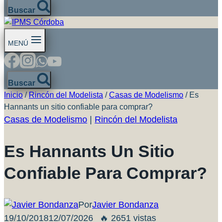
Buscar
MENÚ
Buscar
Inicio
/
Rincón del Modelista
/
Casas de Modelismo
/
Es
Hannants un sitio confiable para comprar?
Casas de Modelismo
|
Rincón del Modelista
Es Hannants Un Sitio
Confiable Para Comprar?
Por
Javier Bondanza
19/10/2018
12/07/2026
🔥 2651 vistas