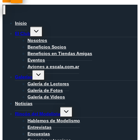
Inicio
Alternar
El Club
menú
hijo
Nosotros
Beneficios Socios
Beneficios en Tiendas Amigas
Eventos
Aviones a escala.com.ar
Alternar
Galerías
menú
hijo
Galería de Lectores
Galería de Fotos
Galería de Videos
Noticias
Alternar
Rincón del Modelista
menú
hijo
Hablemos de Modelismo
Entrevistas
Encuestas