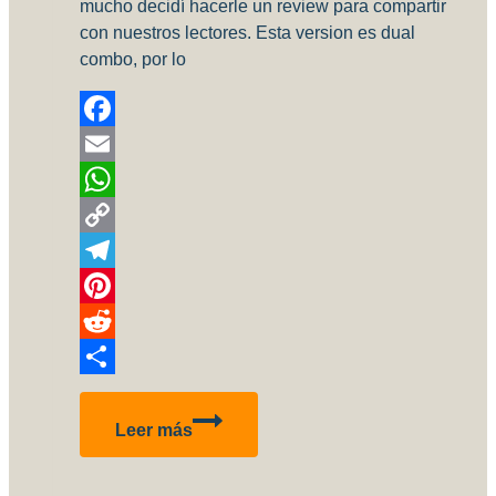
mucho decidí hacerle un review para compartir
con nuestros lectores. Esta version es dual
combo, por lo
Facebook
Email
WhatsApp
Copy
Link
Telegram
Pinterest
Reddit
Compartir
Inbox
Leer más
Review!
Ju