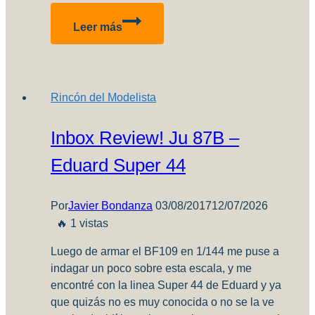
Compartir
BF
Leer más
109
Eggplane
–
Tiger
Rincón del Modelista
Model
–
Inbox Review! Ju 87B –
Efectos
y
Eduard Super 44
desgastes
Por
Javier Bondanza
03/08/2017
12/07/2026
🔥 1 vistas
Luego de armar el BF109 en 1/144 me puse a
indagar un poco sobre esta escala, y me
encontré con la linea Super 44 de Eduard y ya
que quizás no es muy conocida o no se la ve