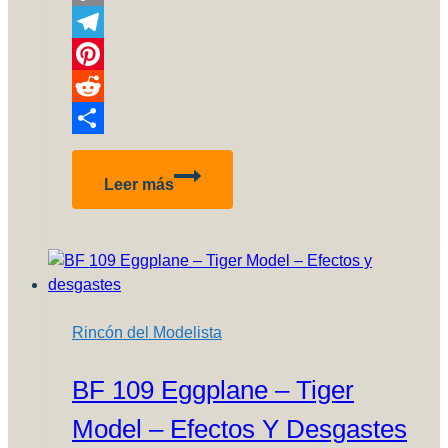
Copy
Link
Telegram
Pinterest
Reddit
Compartir
Por
Leer más
un
737
con
livery
retro
en
Rincón del Modelista
Aerolíneas
BF 109 Eggplane – Tiger
Model – Efectos Y Desgastes