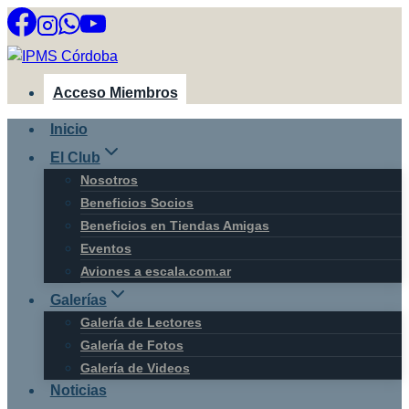
Saltar
al
contenido
Acceso Miembros
Inicio
El Club
Nosotros
Beneficios Socios
Beneficios en Tiendas Amigas
Eventos
Aviones a escala.com.ar
Galerías
Galería de Lectores
Galería de Fotos
Galería de Videos
Noticias