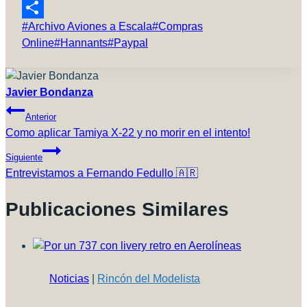
Reddit
Etiquetas
#
Archivo Aviones a Escala
#
Compras
Compartir
de
Online
#
Hannants
#
Paypal
la
entrada:
Javier Bondanza
Navegación
Anterior
De
Como aplicar Tamiya X-22 y no morir en el intento!
Entradas
Siguiente
Entrevistamos a Fernando Fedullo 🇦🇷
Publicaciones Similares
Noticias
|
Rincón del Modelista