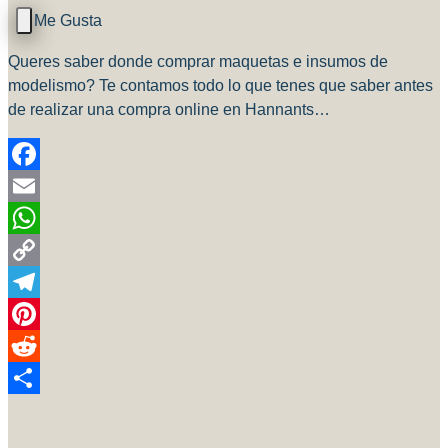
Queres saber donde comprar maquetas e insumos de
modelismo? Te contamos todo lo que tenes que saber antes
de realizar una compra online en Hannants…
Facebook
Email
WhatsApp
Copy
Link
Telegram
Pinterest
Reddit
Compartir