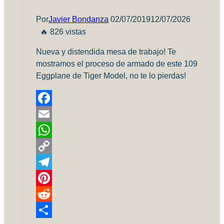
Por
Javier Bondanza
02/07/2019
12/07/2026
🔥 826 vistas
Nueva y distendida mesa de trabajo! Te
mostramos el proceso de armado de este 109
Eggplane de Tiger Model, no te lo pierdas!
Facebook
Email
WhatsApp
Copy
Link
Telegram
Pinterest
Reddit