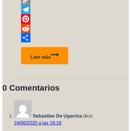
WhatsApp
Copy
Link
Telegram
Pinterest
Reddit
Compartir
AAE
Leer más
Quick
Tips
02:
Enmascarado
0 Comentarios
sobre
metalizados
Sebastian De Ugarriza
dice:
24/06/2020 a las 16:16