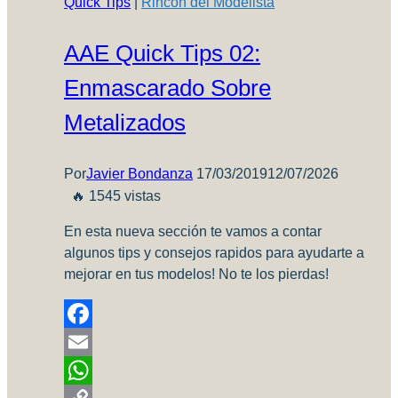
Quick Tips
|
Rincón del Modelista
revista
digital
AAE Quick Tips 02:
Apuntes
de
Enmascarado Sobre
Modelismo
Metalizados
Por
Javier Bondanza
17/03/2019
12/07/2026
🔥 1545 vistas
En esta nueva sección te vamos a contar
algunos tips y consejos rapidos para ayudarte a
mejorar en tus modelos! No te los pierdas!
Facebook
Email