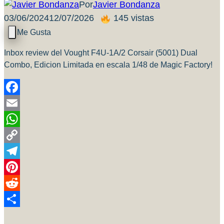
Por
Javier Bondanza
03/06/2024
12/07/2026
145 vistas
Inbox review del Vought F4U-1A/2 Corsair (5001) Dual
Combo, Edicion Limitada en escala 1/48 de Magic Factory!
Facebook
Email
WhatsApp
Copy
Link
Telegram
Pinterest
Reddit
Compartir