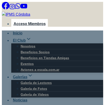
Saltar
al
contenido
Acceso Miembros
Inicio
El Club
Nosotros
Beneficios Socios
Beneficios en Tiendas Amigas
Eventos
Aviones a escala.com.ar
Galerías
Galería de Lectores
Galería de Fotos
Galería de Videos
Noticias