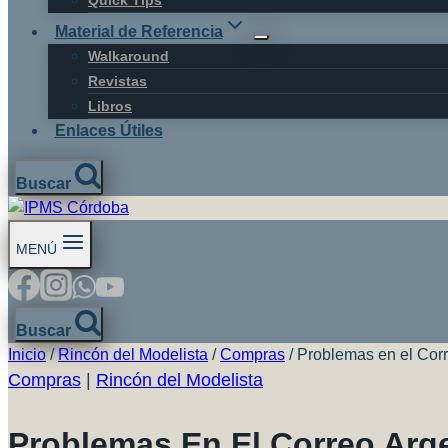
Material de Referencia
Walkaround
Revistas
Libros
Enlaces Útiles
Buscar
MENÚ
Buscar
Inicio
/
Rincón del Modelista
/
Compras
/
Problemas en el Cor
Compras
|
Rincón del Modelista
Problemas En El Correo Arg