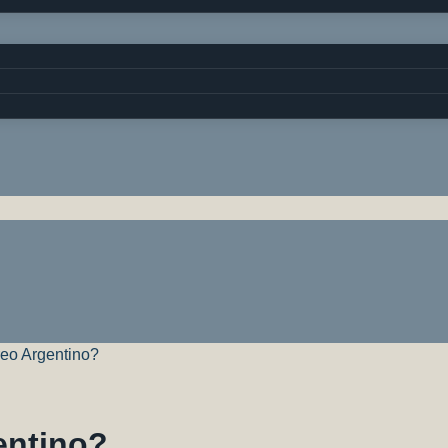
reo Argentino?
entino?