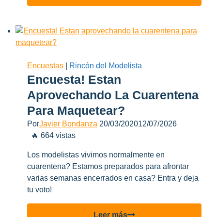
Cuántos
modelos
terminaste
en
lo
que
Encuestas
|
Rincón del Modelista
va
Encuesta! Estan
de
Aprovechando La Cuarentena
cuarentena?
Para Maquetear?
Por
Javier Bondanza
20/03/2020
12/07/2026
🔥 664 vistas
Los modelistas vivimos normalmente en
cuarentena? Estamos preparados para afrontar
varias semanas encerrados en casa? Entra y deja
tu voto!
Encuesta!
Leer más