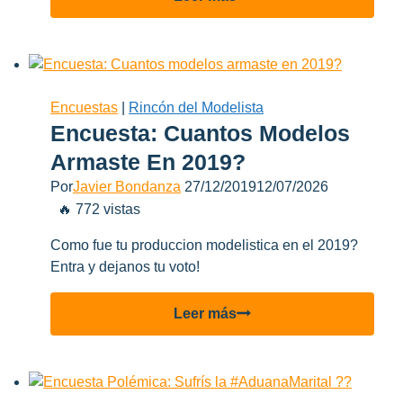
Estan
aprovechando
la
cuarentena
para
Encuestas
|
Rincón del Modelista
maquetear?
Encuesta: Cuantos Modelos
Armaste En 2019?
Por
Javier Bondanza
27/12/2019
12/07/2026
🔥 772 vistas
Como fue tu produccion modelistica en el 2019?
Entra y dejanos tu voto!
Encuesta:
Leer más
Cuantos
modelos
armaste
en