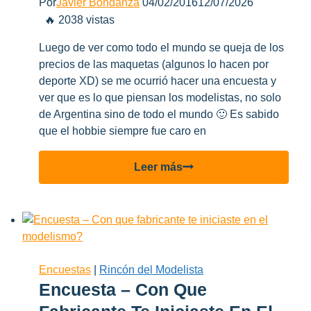
Por
Javier Bondanza
04/02/2016
12/07/2026
🔥 2038 vistas
Luego de ver como todo el mundo se queja de los
precios de las maquetas (algunos lo hacen por
deporte XD) se me ocurrió hacer una encuesta y
ver que es lo que piensan los modelistas, no solo
de Argentina sino de todo el mundo 🙂 Es sabido
que el hobbie siempre fue caro en
Encuesta
Leer más
sobre
precios
de
maquetas
(2016)
Encuestas
|
Rincón del Modelista
Encuesta – Con Que