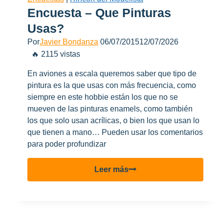
iniciaste
Encuesta – Que Pinturas
en
Usas?
el
Por
Javier Bondanza
06/07/2015
12/07/2026
modelismo?
🔥 2115 vistas
En aviones a escala queremos saber que tipo de
pintura es la que usas con más frecuencia, como
siempre en este hobbie están los que no se
mueven de las pinturas enamels, como también
los que solo usan acrílicas, o bien los que usan lo
que tienen a mano… Pueden usar los comentarios
para poder profundizar
Encuesta
Leer más
–
Que
pinturas
usas?