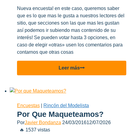
Nueva encuesta! en este caso, queremos saber
que es lo que mas le gusta a nuestros lectores del
sitio, que secciones son las que mas les gustan
así podemos ir subiendo mas contenido de su
interés! Se pueden votar hasta 3 opciones, en
caso de elegir «otras» usen los comentarios para
contarnos que otras cosas
Nueva
Leer más
encuesta!
Encuestas
|
Rincón del Modelista
Por Que Maqueteamos?
Por
Javier Bondanza
24/03/2016
12/07/2026
🔥 1537 vistas