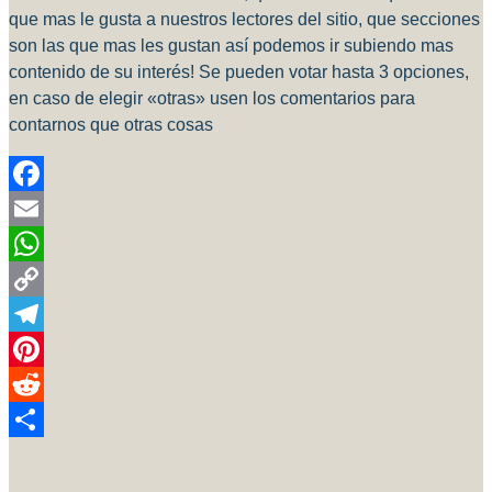
que mas le gusta a nuestros lectores del sitio, que secciones
son las que mas les gustan así podemos ir subiendo mas
contenido de su interés! Se pueden votar hasta 3 opciones,
en caso de elegir «otras» usen los comentarios para
contarnos que otras cosas
Facebook
Email
WhatsApp
Copy
Link
Telegram
Pinterest
Reddit
Compartir