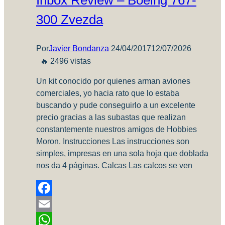
Inbox Review – Boeing 767-
aficionados
300 Zvezda
al
color
Por
Javier Bondanza
24/04/2017
12/07/2026
🔥 2496 vistas
Un kit conocido por quienes arman aviones
comerciales, yo hacia rato que lo estaba
buscando y pude conseguirlo a un excelente
precio gracias a las subastas que realizan
constantemente nuestros amigos de Hobbies
Moron. Instrucciones Las instrucciones son
simples, impresas en una sola hoja que doblada
nos da 4 páginas. Calcas Las calcos se ven
Facebook
Email