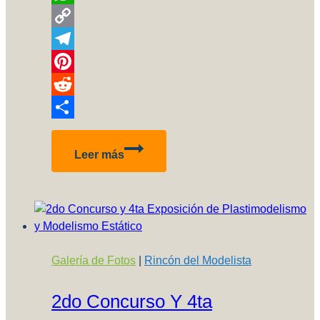
WhatsApp
Copy
Link
Telegram
Pinterest
Reddit
Compartir
Inbox
Leer más
Review
–
Boeing
767-
300
Zvezda
Galería de Fotos
|
Rincón del Modelista
2do Concurso Y 4ta