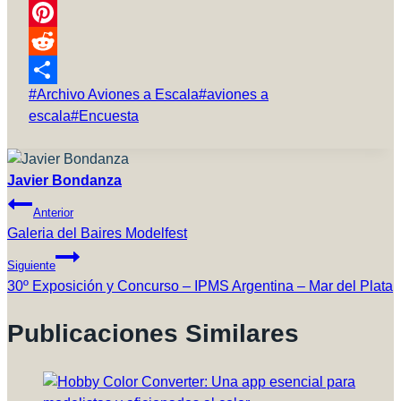
Link
Telegram
Pinterest
Reddit
Etiquetas
#
Archivo Aviones a Escala
#
aviones a
Compartir
de
escala
#
Encuesta
la
entrada:
Javier Bondanza
Navegación
Anterior
De
Galeria del Baires Modelfest
Entradas
Siguiente
30º Exposición y Concurso – IPMS Argentina – Mar del Plata
Publicaciones Similares