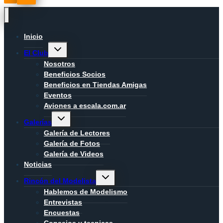
Inicio
Alternar
El Club
menú
hijo
Nosotros
Beneficios Socios
Beneficios en Tiendas Amigas
Eventos
Aviones a escala.com.ar
Alternar
Galerías
menú
hijo
Galería de Lectores
Galería de Fotos
Galería de Videos
Noticias
Alternar
Rincón del Modelista
menú
hijo
Hablemos de Modelismo
Entrevistas
Encuestas