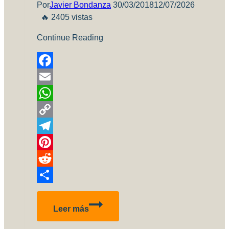
Por
Javier Bondanza
30/03/2018
12/07/2026
🔥 2405 vistas
Continue Reading
Facebook
Email
WhatsApp
Copy
Link
Telegram
Pinterest
Reddit
Compartir
Guy
Leer más
Martin’s
Spitfire