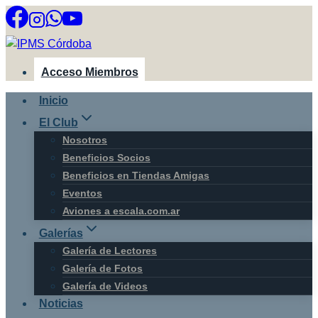
Saltar
al
contenido
Acceso Miembros
Inicio
El Club
Nosotros
Beneficios Socios
Beneficios en Tiendas Amigas
Eventos
Aviones a escala.com.ar
Galerías
Galería de Lectores
Galería de Fotos
Galería de Videos
Noticias