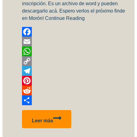
inscripción. Es un archivo de word y pueden
descargarlo acá. Espero verlos el próximo finde
en Morón! Continue Reading
Facebook
Email
WhatsApp
Copy
Link
Telegram
Pinterest
Reddit
Compartir
Reglamento
Leer más
IPMS
Argentina