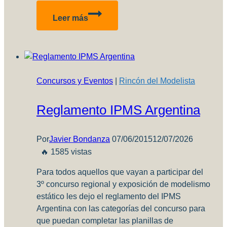
Compartir
Cerramos
Leer más
el
2020
con
una
sorpresa
Concursos y Eventos
|
Rincón del Modelista
para
nuestros
Reglamento IPMS Argentina
lectores!
Por
Javier Bondanza
07/06/2015
12/07/2026
🔥 1585 vistas
Para todos aquellos que vayan a participar del
3º concurso regional y exposición de modelismo
estático les dejo el reglamento del IPMS
Argentina con las categorías del concurso para
que puedan completar las planillas de