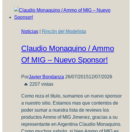
el
“Puerta
a
Puerta”
Noticias
|
Rincón del Modelista
–
Paso
Claudio Monaquino / Ammo
1
–
Of MIG – Nuevo Sponsor!
Realizando
la
compra
Por
Javier Bondanza
26/07/2015
12/07/2026
🔥 2207 vistas
Como reza el título, sumamos un nuevo sponsor
a nuestro sitio. Estamos mas que contentos de
poder sumar a nuestra lista de reviews los
productos Ammo of MIG Jimenez, gracias a su
representante en Argentina Claudio Monaquino.
Como muchos sabrán, si bien Ammo of MIG es