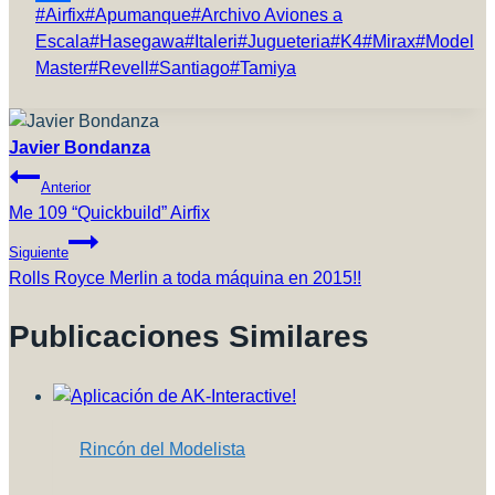
Etiquetas
#
Airfix
#
Apumanque
#
Archivo Aviones a
Compartir
de
Escala
#
Hasegawa
#
Italeri
#
Jugueteria
#
K4
#
Mirax
#
Model
la
Master
#
Revell
#
Santiago
#
Tamiya
entrada:
Javier Bondanza
Navegación
Anterior
De
Me 109 “Quickbuild” Airfix
Entradas
Siguiente
Rolls Royce Merlin a toda máquina en 2015!!
Publicaciones Similares
Rincón del Modelista