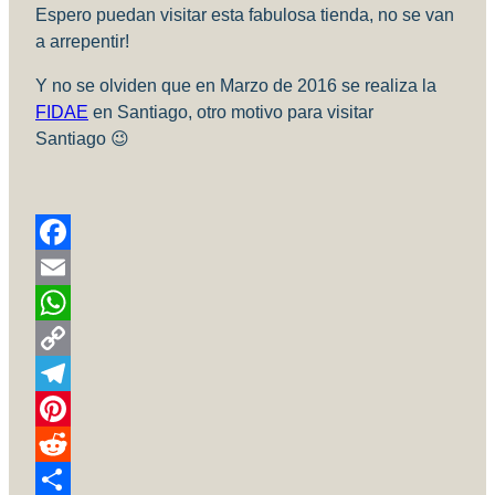
Espero puedan visitar esta fabulosa tienda, no se van
a arrepentir!
Y no se olviden que en Marzo de 2016 se realiza la
FIDAE
en Santiago, otro motivo para visitar
Santiago 😉
Facebook
Email
WhatsApp
Copy
Link
Telegram
Pinterest
Reddit