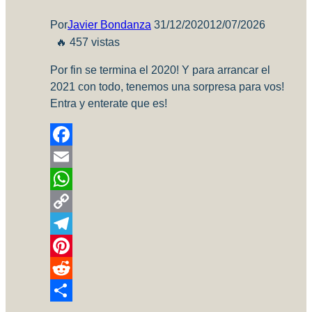
Por
Javier Bondanza
31/12/2020
12/07/2026
🔥 457 vistas
Por fin se termina el 2020! Y para arrancar el
2021 con todo, tenemos una sorpresa para vos!
Entra y enterate que es!
Facebook
Email
WhatsApp
Copy
Link
Telegram
Pinterest
Reddit