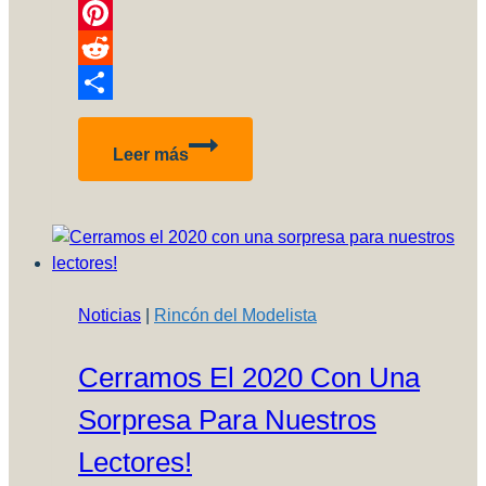
Link
Telegram
Pinterest
Reddit
Compartir
Conociendo
Leer más
la
colección
de
Juan
Cunill
Trujillo
Noticias
|
Rincón del Modelista
Cerramos El 2020 Con Una
Sorpresa Para Nuestros
Lectores!