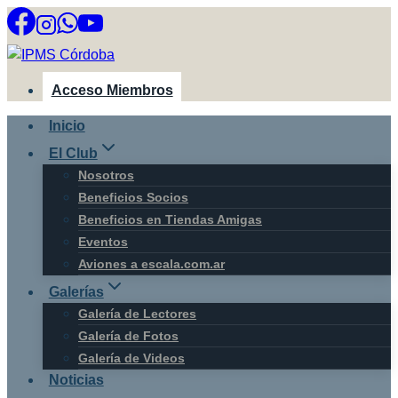
Saltar
al
contenido
Acceso Miembros
Inicio
El Club
Nosotros
Beneficios Socios
Beneficios en Tiendas Amigas
Eventos
Aviones a escala.com.ar
Galerías
Galería de Lectores
Galería de Fotos
Galería de Videos
Noticias