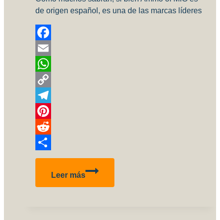
de origen español, es una de las marcas líderes
Facebook
Email
WhatsApp
Copy
Link
Telegram
Pinterest
Reddit
Compartir
Claudio
Leer más
Monaquino
/
Ammo
of