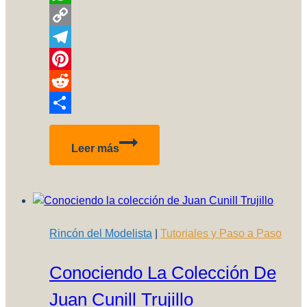
WhatsApp
Copy
Link
Telegram
Pinterest
Reddit
Compartir
Aplicación
Leer más
de
AK-
Interactive!
Rincón del Modelista
|
Tutoriales y Paso a Paso
Conociendo La Colección De
Juan Cunill Trujillo