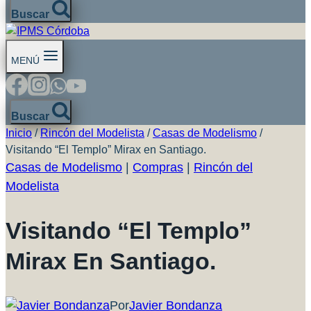
Buscar
MENÚ
Buscar
Inicio
/
Rincón del Modelista
/
Casas de Modelismo
/
Visitando “El Templo” Mirax en Santiago.
Casas de Modelismo
|
Compras
|
Rincón del
Modelista
Visitando “El Templo”
Mirax En Santiago.
Por
Javier Bondanza