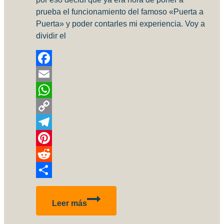
prueba el funcionamiento del famoso «Puerta a
Puerta» y poder contarles mi experiencia. Voy a
dividir el
Facebook
Email
WhatsApp
Copy
Link
Telegram
Pinterest
Reddit
Compartir
Poniendo
Leer más
en
práctica