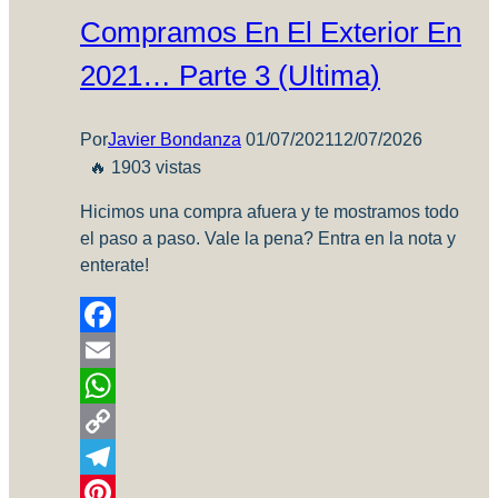
Argentinos
Compramos En El Exterior En
2021… Parte 3 (Ultima)
Por
Javier Bondanza
01/07/2021
12/07/2026
🔥 1903 vistas
Hicimos una compra afuera y te mostramos todo
el paso a paso. Vale la pena? Entra en la nota y
enterate!
Facebook
Email
WhatsApp
Copy
Link
Telegram