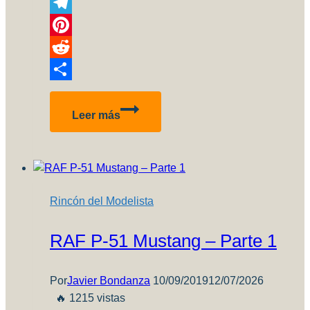
Copy
Link
Telegram
Pinterest
Reddit
Compartir
Revision
Leer más
pinturas
Arcus
Rincón del Modelista
RAF P-51 Mustang – Parte 1
Por
Javier Bondanza
10/09/2019
12/07/2026
🔥 1215 vistas