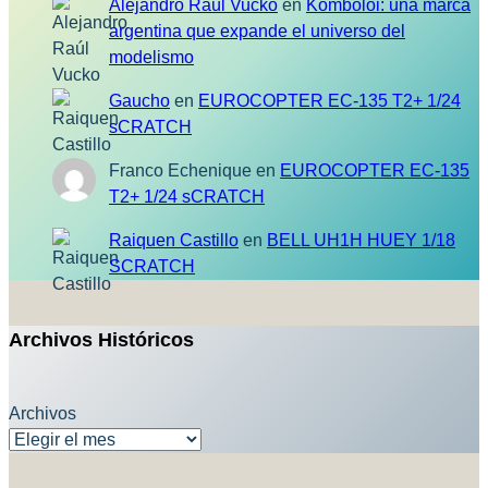
Alejandro Raúl Vucko
en
Komboloi: una marca
argentina que expande el universo del
modelismo
Gaucho
en
EUROCOPTER EC-135 T2+ 1/24
sCRATCH
Franco Echenique
en
EUROCOPTER EC-135
T2+ 1/24 sCRATCH
Raiquen Castillo
en
BELL UH1H HUEY 1/18
SCRATCH
Archivos Históricos
Archivos