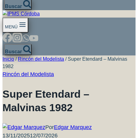
Buscar
MENÚ
Buscar
Inicio
/
Rincón del Modelista
/
Super Etendard – Malvinas
1982
Rincón del Modelista
Super Etendard –
Malvinas 1982
Por
Edgar Marquez
13/11/2025
12/07/2026