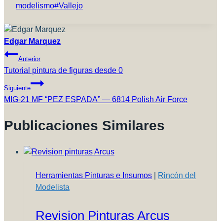
modelismo
#
Vallejo
Edgar Marquez
Navegación
Anterior
De
Tutorial pintura de figuras desde 0
Entradas
Siguiente
MIG-21 MF “PEZ ESPADA” — 6814 Polish Air Force
Publicaciones Similares
Herramientas Pinturas e Insumos
|
Rincón del
Modelista
Revision Pinturas Arcus