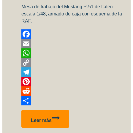
Mesa de trabajo del Mustang P-51 de Italeri
escala 1/48, armado de caja con esquema de la
RAF.
Facebook
Email
WhatsApp
Copy
Link
Telegram
Pinterest
Reddit
Compartir
RAF
Leer más
P-
51