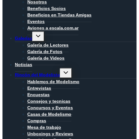
hijo
Nosotros
Beneficios Socios
Beneficios en Tiendas Amigas
Eventos
Aviones a escala.com.ar
Alternar
Galerías
menú
hijo
Galería de Lectores
Galería de Fotos
Galería de Videos
Noticias
Alternar
Rincón del Modelista
menú
hijo
Hablemos de Modelismo
Entrevistas
Encuestas
Consejos y tecnicas
Concursos y Eventos
Casas de Modelismo
Compras
Mesa de trabajo
Unboxings y Reviews