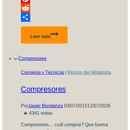
Pinterest
Reddit
Compartir
Compramos
Leer más
en
el
exterior
en
2021…
Consejos y Técnicas
|
Rincón del Modelista
Parte
3
Compresores
(Ultima)
Por
Javier Bondanza
03/07/2015
12/07/2026
🔥 4341 vistas
Compresores… cuál comprar? Que buena