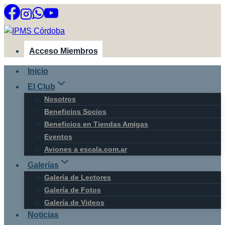
Saltar
al
contenido
Acceso Miembros
Inicio
El Club
Nosotros
Beneficios Socios
Beneficios en Tiendas Amigas
Eventos
Aviones a escala.com.ar
Galerías
Galería de Lectores
Galería de Fotos
Galería de Videos
Noticias