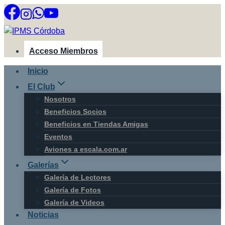
Saltar
al
contenido
Acceso Miembros
Inicio
El Club
Nosotros
Beneficios Socios
Beneficios en Tiendas Amigas
Eventos
Aviones a escala.com.ar
Galerías
Galería de Lectores
Galería de Fotos
Galería de Videos
Noticias