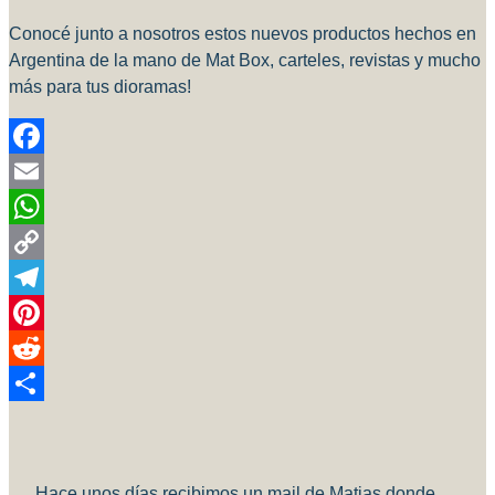
Conocé junto a nosotros estos nuevos productos hechos en
Argentina de la mano de Mat Box, carteles, revistas y mucho
más para tus dioramas!
Facebook
Email
WhatsApp
Copy
Link
Telegram
Pinterest
Reddit
Compartir
Hace unos días recibimos un mail de Matias donde