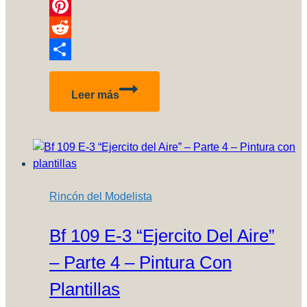
Link
Telegram
Pinterest
Reddit
Compartir
Muy
Leer más
pronto
Review
de
los
productos
K4!
Rincón del Modelista
Bf 109 E-3 “Ejercito Del Aire”
– Parte 4 – Pintura Con
Plantillas