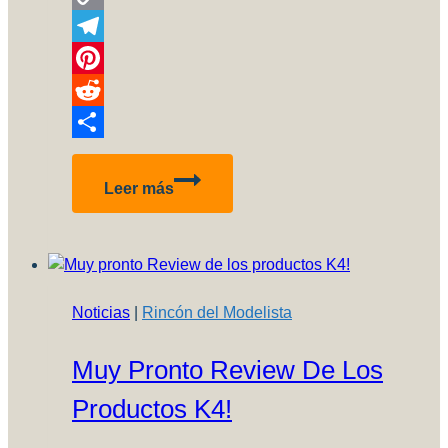
Copy
Link
Telegram
Pinterest
Reddit
Compartir
conversor
Leer más
de
escalas
Noticias
|
Rincón del Modelista
Muy Pronto Review De Los
Productos K4!