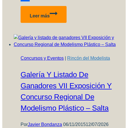
Compartir
Bf
Leer más
109
E-
3
“Ejercito
del
Aire”
Concursos y Eventos
|
Rincón del Modelista
–
Parte
Galería Y Listado De
4
–
Ganadores VII Exposición Y
Pintura
con
Concurso Regional De
plantillas
Modelismo Plástico – Salta
Por
Javier Bondanza
06/11/2015
12/07/2026