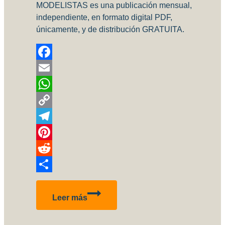
MODELISTAS es una publicación mensual,
independiente, en formato digital PDF,
únicamente, y de distribución GRATUITA.
Facebook
Email
WhatsApp
Copy
Link
Telegram
Pinterest
Reddit
Compartir
Revista
Leer más
Modelistas
#01