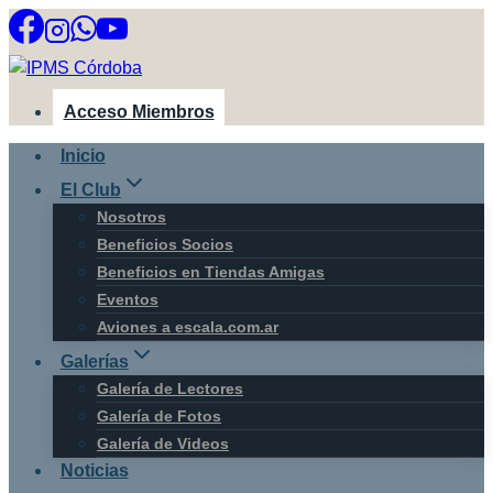
Saltar
al
contenido
Acceso Miembros
Inicio
El Club
Nosotros
Beneficios Socios
Beneficios en Tiendas Amigas
Eventos
Aviones a escala.com.ar
Galerías
Galería de Lectores
Galería de Fotos
Galería de Videos
Noticias