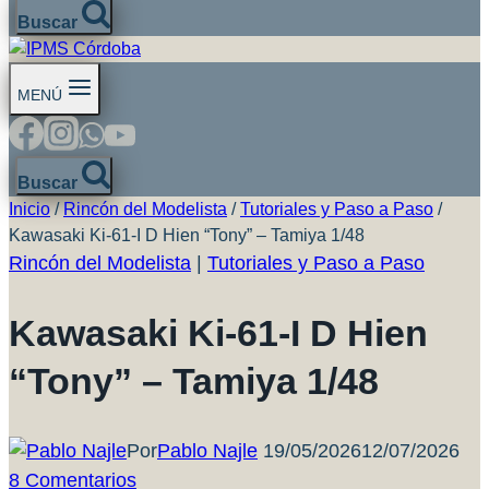
Buscar
MENÚ
Buscar
Inicio
/
Rincón del Modelista
/
Tutoriales y Paso a Paso
/
Kawasaki Ki-61-I D Hien “Tony” – Tamiya 1/48
Rincón del Modelista
|
Tutoriales y Paso a Paso
Kawasaki Ki-61-I D Hien
“Tony” – Tamiya 1/48
Por
Pablo Najle
19/05/2026
12/07/2026
8 Comentarios