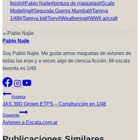
finish
#
Pablo Najle
#
pintura de maquetas
#
Scale
Modeling
#
Segunda Guerra Mundial
#
Tamiya
1/48
#
Tamiya kit
#
Tony
#
Weathering
#
WWII aircraft
Pablo Najle
Soy Pablo Najle. Me gusta armar maquetas de aviones de
todas las eras y a veces algo de ciencia ficción. Mi escala
favorita es 1/48
Navegación
Anterior
De
JAS 39D Gripen ETPS – Construcción en 1/48
Entradas
Siguiente
Aviones a Escala.com.ar
Publicaciones Similares