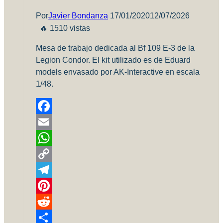
Por
Javier Bondanza
17/01/2020
12/07/2026
🔥 1510 vistas
Mesa de trabajo dedicada al Bf 109 E-3 de la
Legion Condor. El kit utilizado es de Eduard
models envasado por AK-Interactive en escala
1/48.
Facebook
Email
WhatsApp
Copy
Link
Telegram
Pinterest
Reddit