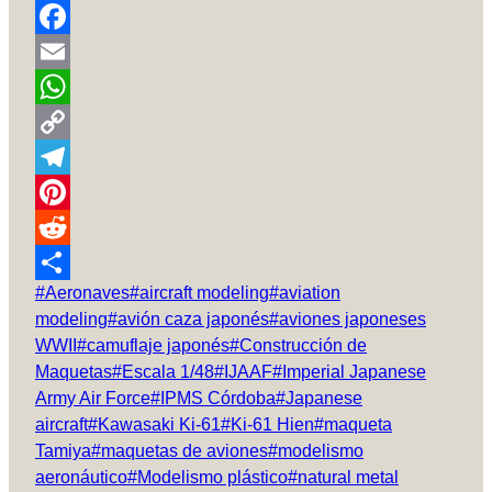
Facebook
Email
WhatsApp
Copy
Link
Telegram
Pinterest
Reddit
Etiquetas
#
Aeronaves
#
aircraft modeling
#
aviation
Compartir
de
modeling
#
avión caza japonés
#
aviones japoneses
la
WWII
#
camuflaje japonés
#
Construcción de
entrada:
Maquetas
#
Escala 1/48
#
IJAAF
#
Imperial Japanese
Army Air Force
#
IPMS Córdoba
#
Japanese
aircraft
#
Kawasaki Ki-61
#
Ki-61 Hien
#
maqueta
Tamiya
#
maquetas de aviones
#
modelismo
aeronáutico
#
Modelismo plástico
#
natural metal