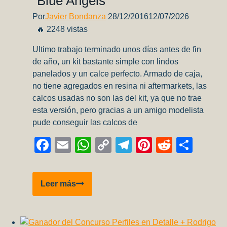
“Blue Angels”
Por
Javier Bondanza
28/12/2016
12/07/2026
🔥 2248 vistas
Ultimo trabajo terminado unos días antes de fin
de año, un kit bastante simple con lindos
panelados y un calce perfecto. Armado de caja,
no tiene agregados en resina ni aftermarkets, las
calcos usadas no son las del kit, ya que no trae
esta versión, pero gracias a un amigo modelista
pude conseguir las calcos de
Facebook
Email
WhatsApp
Copy
Telegram
Pinterest
Reddit
Comp
Link
Grumman
Leer más
F9F-
2
Panther