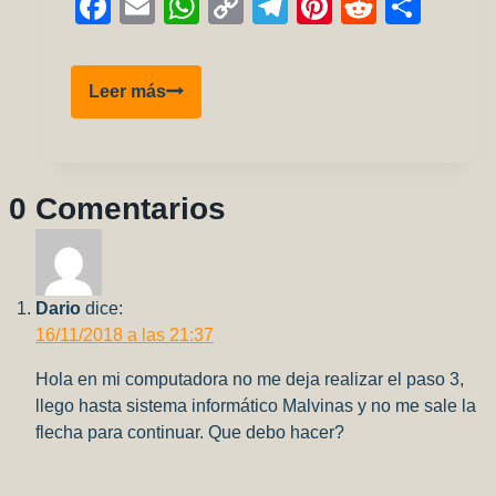
Facebook
Email
WhatsApp
Copy
Telegram
Pinterest
Reddit
Comp
Link
Revista
Leer más
Modelistas
#12
0 Comentarios
Dario
dice:
16/11/2018 a las 21:37
Hola en mi computadora no me deja realizar el paso 3,
llego hasta sistema informático Malvinas y no me sale la
flecha para continuar. Que debo hacer?