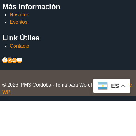
Más Información
Nosotros
Eventos
Link Útiles
Contacto
© 2026 IPMS Córdoba - Tema para WordPress por
Kadence
ES
WP
Inicio
Alternar
El Club
menú
Nosotros