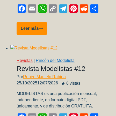
Facebook
Email
WhatsApp
Copy
Telegram
Pinterest
Reddit
Comp
Link
Ganador
Leer más
del
Concurso
Perfiles
en
Detalle
Revistas
|
Rincón del Modelista
+
Revista Modelistas #12
Rodrigo
Por
Rubén Marcelo Rabina
Barraza
25/10/2025
12/07/2026
🔥 8 vistas
+
Aviones
MODELISTAS es una publicación mensual,
a
independiente, en formato digital PDF,
Escala!
únicamente, y de distribución GRATUITA.