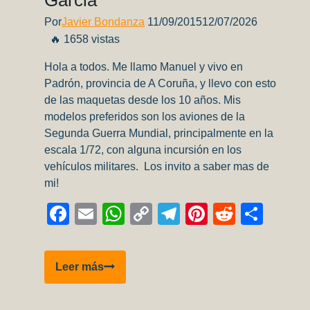
Por
Javier Bondanza
11/09/2015
12/07/2026
🔥 1658 vistas
Hola a todos. Me llamo Manuel y vivo en
Padrón, provincia de A Coruña, y llevo con esto
de las maquetas desde los 10 años. Mis
modelos preferidos son los aviones de la
Segunda Guerra Mundial, principalmente en la
escala 1/72, con alguna incursión en los
vehículos militares. Los invito a saber mas de
mi!
Facebook
Email
WhatsApp
Copy
Telegram
Pinterest
Reddit
Comp
Link
Entrevista
Leer más
a
Manuel