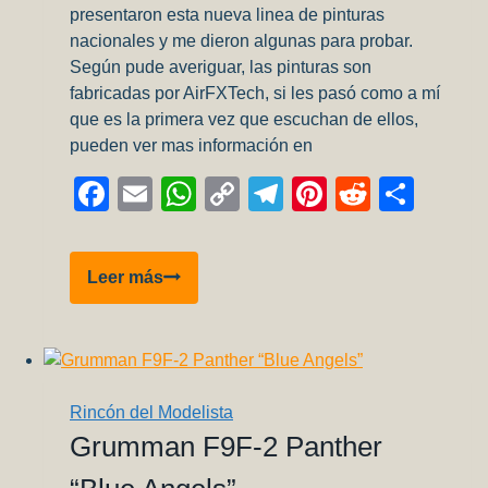
presentaron esta nueva linea de pinturas
nacionales y me dieron algunas para probar.
Según pude averiguar, las pinturas son
fabricadas por AirFXTech, si les pasó como a mí
que es la primera vez que escuchan de ellos,
pueden ver mas información en
Facebook
Email
WhatsApp
Copy
Telegram
Pinterest
Reddit
Comp
Link
Probamos
Leer más
las
pinturas
War
Colors
Rincón del Modelista
Grumman F9F-2 Panther