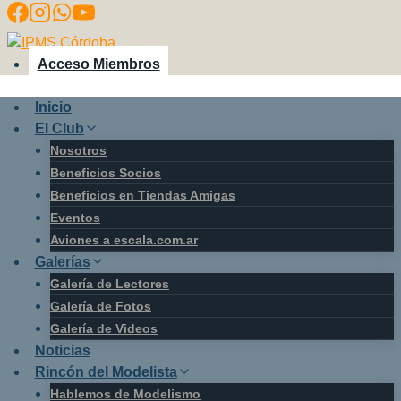
Saltar
al
contenido
Acceso Miembros
Inicio
El Club
Nosotros
Beneficios Socios
Beneficios en Tiendas Amigas
Eventos
Aviones a escala.com.ar
Galerías
Galería de Lectores
Galería de Fotos
Galería de Videos
Noticias
Rincón del Modelista
Hablemos de Modelismo