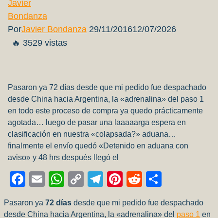
Por
Javier Bondanza
29/11/2016
12/07/2026
🔥 3529 vistas
Pasaron ya 72 días desde que mi pedido fue despachado
desde China hacia Argentina, la «adrenalina» del paso 1
en todo este proceso de compra ya quedo prácticamente
agotada… luego de pasar una laaaaarga espera en
clasificación en nuestra «colapsada?» aduana…
finalmente el envío quedó «Detenido en aduana con
aviso» y 48 hrs después llegó el
Facebook
Email
WhatsApp
Copy
Telegram
Pinterest
Reddit
Compart
Link
Pasaron ya
72
días
desde que mi pedido fue despachado
desde China hacia Argentina, la «adrenalina» del
paso 1
en