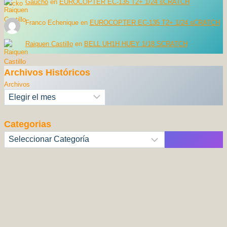
Gaucho
en
EUROCOPTER EC-135 T2+ 1/24 sCRATCH
Franco Echenique
en
EUROCOPTER EC-135 T2+ 1/24 sCRATCH
Raiquen Castillo
en
BELL UH1H HUEY 1/18 SCRATCH
Archivos Históricos
Archivos
Categorias
Categorías