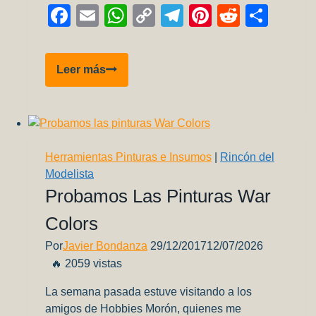
Facebook
Email
WhatsApp
Copy
Telegram
Pinterest
Reddit
Comp
Link
IPMS
Leer más
Córdoba
en
la
41°
Convención
Herramientas Pinturas e Insumos
|
Rincón del
Nacional
Modelista
de
Probamos Las Pinturas War
Modelismo
Colors
Estático
–
Por
Javier Bondanza
29/12/2017
12/07/2026
Mendoza
🔥 2059 vistas
2025
La semana pasada estuve visitando a los
amigos de Hobbies Morón, quienes me