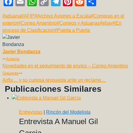
F
E
W
C
T
Pi
R
C
a
m
h
o
el
nt
e
o
Etiquetas
#
aduana
#
AFIP
#
Archivo Aviones a Escala
#
Compras en el
c
ail
at
p
e
er
d
m
de
exterior
#
Correo Argentino
#
Correos y Aduanas
#
ebay
#
En
e
s
y
gr
e
di
p
la
proceso de Clasificacion
#
Puerta a Puerta
b
A
Li
a
st
t
ar
entrada:
o
p
n
m
tir
Javier Bondanza
o
p
k
Navegación
Anterior
k
Novedades en el seguimiento de envíos – Correo Argentino
De
Siguiente
Entradas
Airfix… y su curiosa respuesta ante un reclamo…
Publicaciones Similares
Entrevistas
|
Rincón del Modelista
Entrevista A Manuel Gil
Garcia