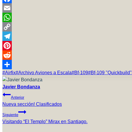
Facebook
Email
WhatsApp
Copy
Link
Telegram
Pinterest
Reddit
Etiquetas
#
Airfix
#
Archivo Aviones a Escala
#
Bf-109
#
Bf-109 "Quickbuild"
Compartir
de
la
Javier Bondanza
Navegación
entrada:
Anterior
Nueva sección! Clasificados
De
Siguiente
Entradas
Visitando “El Templo” Mirax en Santiago.