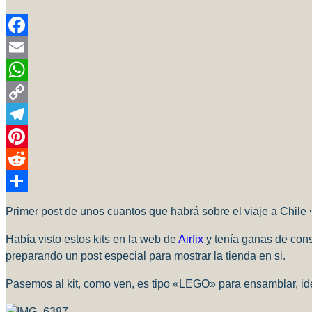
Facebook
Email
WhatsApp
Copy
Link
Telegram
Pinterest
Reddit
Compartir
Primer post de unos cuantos que habrá sobre el viaje a Chile 
Había visto estos kits en la web de
Airfix
y tenía ganas de con
preparando un post especial para mostrar la tienda en si.
Pasemos al kit, como ven, es tipo «LEGO» para ensamblar, id