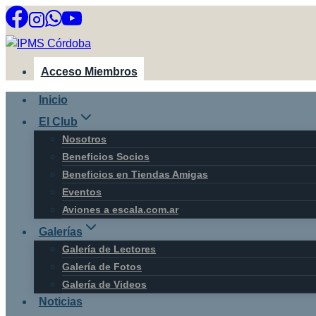
Saltar
al
contenido
Acceso Miembros
Inicio
El Club
Nosotros
Beneficios Socios
Beneficios en Tiendas Amigas
Eventos
Aviones a escala.com.ar
Galerías
Galería de Lectores
Galería de Fotos
Galería de Videos
Noticias