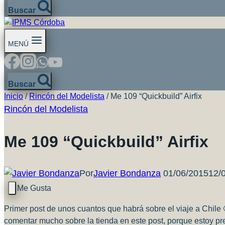
Buscar
MENÚ
Buscar
Inicio
/
Rincón del Modelista
/
Me 109 “Quickbuild” Airfix
Rincón del Modelista
Me 109 “Quickbuild” Airfix
Por
Javier Bondanza
01/06/2015
12/
Primer post de unos cuantos que habrá sobre el viaje a Chile 
comentar mucho sobre la tienda en este post, porque estoy pre