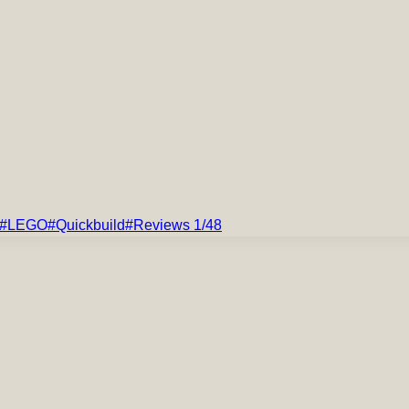
#
LEGO
#
Quickbuild
#
Reviews 1/48