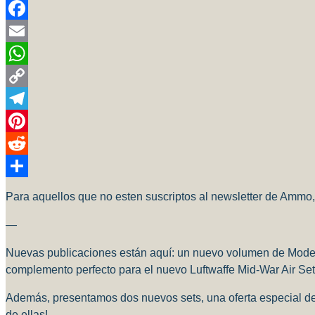
Facebook
Email
WhatsApp
Copy
Link
Telegram
Pinterest
Reddit
Compartir
Para aquellos que no esten suscriptos al newsletter de Ammo,
—
Nuevas publicaciones están aquí: un nuevo volumen de Modeli
complemento perfecto para el nuevo Luftwaffe Mid-War Air Set
Además, presentamos dos nuevos sets, una oferta especial d
de ellas!