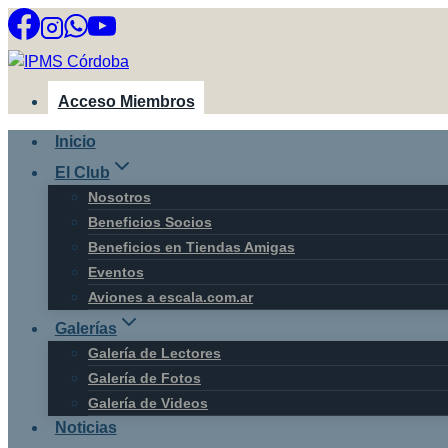
Saltar
al
contenido
Acceso Miembros
Inicio
El Club
Nosotros
Beneficios Socios
Beneficios en Tiendas Amigas
Eventos
Aviones a escala.com.ar
Galerías
Galería de Lectores
Galería de Fotos
Galería de Videos
Noticias