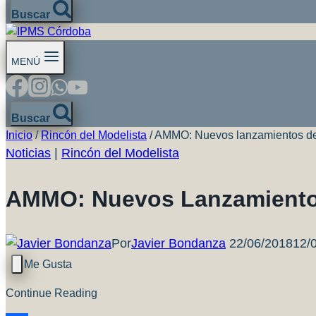
Buscar
MENÚ
Buscar
Inicio
/
Rincón del Modelista
/
AMMO: Nuevos lanzamientos de
Noticias
|
Rincón del Modelista
AMMO: Nuevos Lanzamiento
Por
Javier Bondanza
22/06/2018
12/
Continue Reading