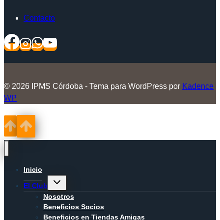
Contacto
© 2026 IPMS Córdoba - Tema para WordPress por
Kadence
WP
Inicio
Alternar
El Club
menú
hijo
Nosotros
Beneficios Socios
Beneficios en Tiendas Amigas