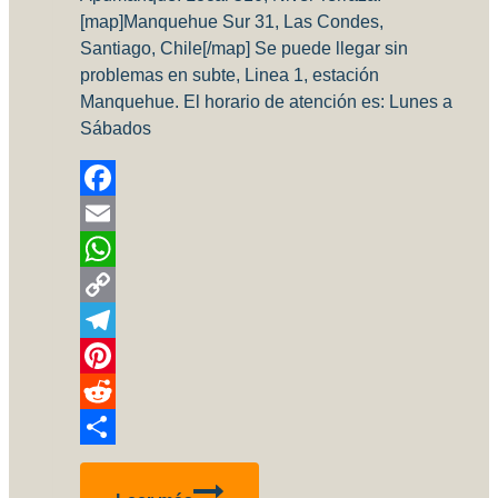
[map]Manquehue Sur 31, Las Condes,
Santiago, Chile[/map] Se puede llegar sin
problemas en subte, Linea 1, estación
Manquehue. El horario de atención es: Lunes a
Sábados
Facebook
Email
WhatsApp
Copy
Link
Telegram
Pinterest
Reddit
Compartir
Visitando