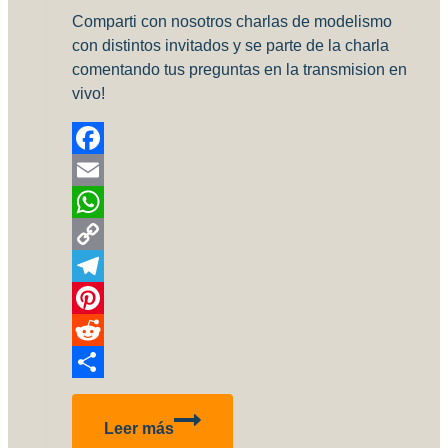
Comparti con nosotros charlas de modelismo
con distintos invitados y se parte de la charla
comentando tus preguntas en la transmision en
vivo!
Facebook
Email
WhatsApp
Copy
Link
Telegram
Pinterest
Reddit
Compartir
Hablemos
Leer más
de