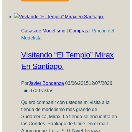
Modelismo
Ep.18
–
En
Casas de Modelismo
|
Compras
|
Rincón del
vivo
Modelista
por
Youtube!
Visitando “El Templo” Mirax
En Santiago.
Por
Javier Bondanza
03/06/2015
12/07/2026
🔥 3700 vistas
Quiero compartir con ustedes mi visita a la
tienda de modelismo mas grande de
Sudamerica, Mirax! La tienda se encuentra en
las Condes, Santiago de Chile, en el mall
Apumanque. Local 510, Nivel Terraza.