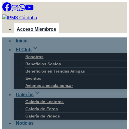
Saltar
al
contenido
Acceso Miembros
Inicio
El Club
Nosotros
Beneficios Socios
Beneficios en Tiendas Amigas
Eventos
Aviones a escala.com.ar
Galerías
Galería de Lectores
Galería de Fotos
Galería de Videos
Noticias