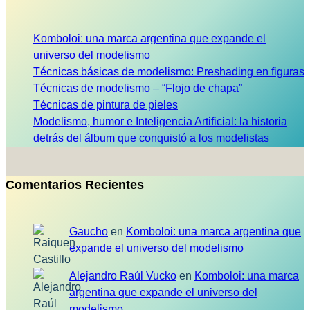
Komboloi: una marca argentina que expande el
universo del modelismo
Técnicas básicas de modelismo: Preshading en figuras
Técnicas de modelismo – “Flojo de chapa”
Técnicas de pintura de pieles
Modelismo, humor e Inteligencia Artificial: la historia
detrás del álbum que conquistó a los modelistas
Comentarios Recientes
Gaucho
en
Komboloi: una marca argentina que
expande el universo del modelismo
Alejandro Raúl Vucko
en
Komboloi: una marca
argentina que expande el universo del
modelismo