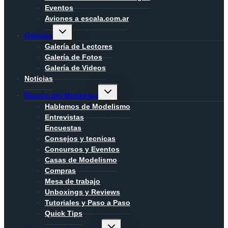
Eventos
Aviones a escala.com.ar
Alternar
Galerías
menú
hijo
Galería de Lectores
Galería de Fotos
Galería de Videos
Noticias
Alternar
Rincón del Modelista
menú
hijo
Hablemos de Modelismo
Entrevistas
Encuestas
Consejos y tecnicas
Concursos y Eventos
Casas de Modelismo
Compras
Mesa de trabajo
Unboxings y Reviews
Tutoriales y Paso a Paso
Quick Tips
Alternar