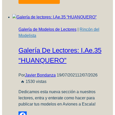
elegir
tu
próxima
maqueta:
guía
Galería de Modelos de Lectores
|
Rincón del
práctica
Modelista
para
modelistas
Galería De Lectores: I.Ae.35
de
hoy
“HUANQUERO”
Por
Javier Bondanza
19/07/2021
12/07/2026
🔥 1530 vistas
Dedicamos esta nueva sección a nuestros
lectores, entra y enterate como hacer para
publicar tus modelos en Aviones a Escala!