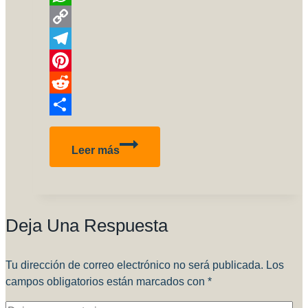
WhatsApp
Copy
Link
Telegram
Pinterest
Reddit
Compartir
A4-
Leer más
Q
Armada
Argentina
(3-
Deja Una Respuesta
A-
302)
Tu dirección de correo electrónico no será publicada.
Los
campos obligatorios están marcados con
*