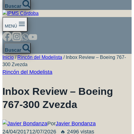
Buscar
MENÚ
Buscar
Inicio
/
Rincón del Modelista
/
Inbox Review – Boeing 767-
300 Zvezda
Rincón del Modelista
Inbox Review – Boeing
767-300 Zvezda
Por
Javier Bondanza
24/04/2017
12/07/2026
🔥 2496 vistas