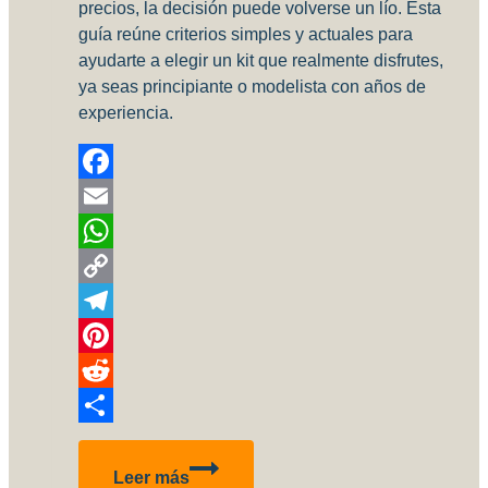
precios, la decisión puede volverse un lío. Esta
guía reúne criterios simples y actuales para
ayudarte a elegir un kit que realmente disfrutes,
ya seas principiante o modelista con años de
experiencia.
Facebook
Email
WhatsApp
Copy
Link
Telegram
Pinterest
Reddit
Compartir
Cómo
Leer más