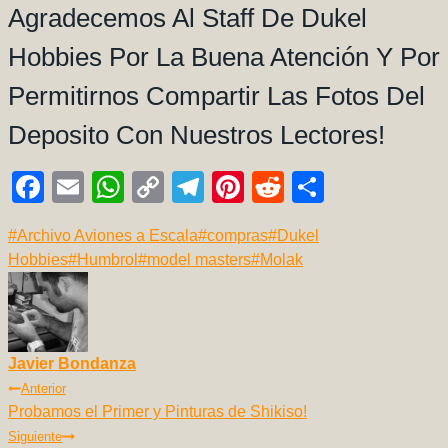
Agradecemos Al Staff De Dukel
Hobbies Por La Buena Atención Y Por
Permitirnos Compartir Las Fotos Del
Deposito Con Nuestros Lectores!
F
E
W
C
T
Pi
R
C
a
m
h
o
el
nt
e
o
Etiquetas
#
Archivo Aviones a Escala
#
compras
#
Dukel
c
ail
at
p
e
er
d
m
de
Hobbies
#
Humbrol
#
model masters
#
Molak
e
s
y
gr
e
di
p
la
b
A
Li
a
st
t
ar
entrada:
o
p
n
m
tir
Javier Bondanza
o
p
k
Navegación
Anterior
k
Probamos el Primer y Pinturas de Shikiso!
De
Siguiente