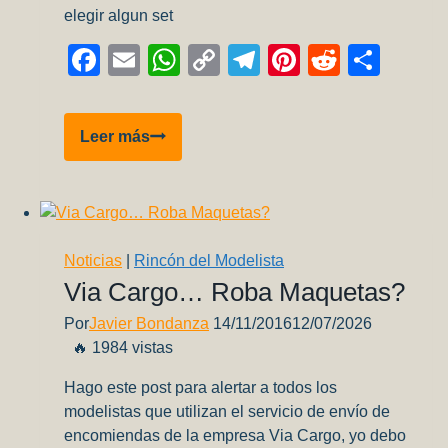
elegir algun set
Facebook
Email
WhatsApp
Copy
Telegram
Pinterest
Reddit
Comp
Link
Revision
Leer más
pinturas
Arcus
Noticias
|
Rincón del Modelista
Via Cargo… Roba Maquetas?
Por
Javier Bondanza
14/11/2016
12/07/2026
🔥 1984 vistas
Hago este post para alertar a todos los
modelistas que utilizan el servicio de envío de
encomiendas de la empresa Via Cargo, yo debo