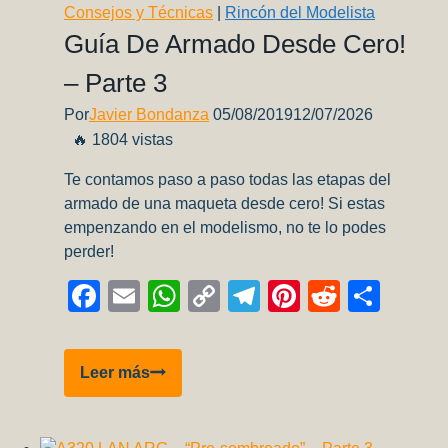
Consejos y Técnicas
|
Rincón del Modelista
Guía De Armado Desde Cero!
– Parte 3
Por
Javier Bondanza
05/08/2019
12/07/2026
🔥 1804 vistas
Te contamos paso a paso todas las etapas del
armado de una maqueta desde cero! Si estas
empenzando en el modelismo, no te lo podes
perder!
Facebook
Email
WhatsApp
Copy
Telegram
Pinterest
Reddit
Comp
Link
Guía
Leer más
de
armado
desde