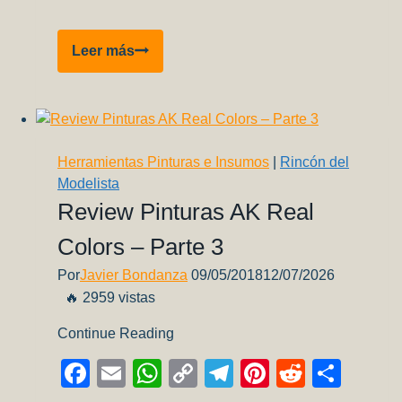
Link
A320
Leer más
LAN
ARG
–
“Pre-
sombreado”
Herramientas Pinturas e Insumos
|
Rincón del
–
Modelista
Parte
Review Pinturas AK Real
3
Colors – Parte 3
Por
Javier Bondanza
09/05/2018
12/07/2026
🔥 2959 vistas
Continue Reading
Facebook
Email
WhatsApp
Copy
Telegram
Pinterest
Reddit
Comp
Link