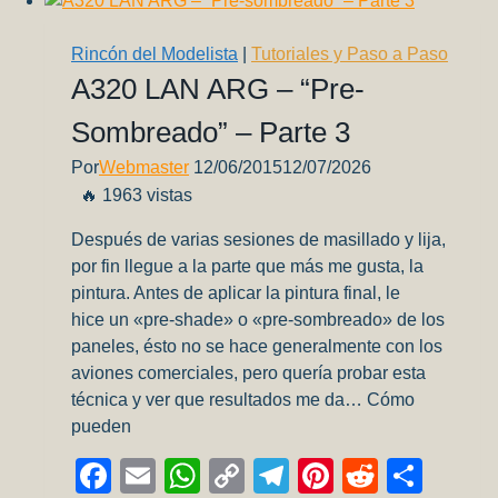
cero!
–
Rincón del Modelista
|
Tutoriales y Paso a Paso
Parte
A320 LAN ARG – “Pre-
3
Sombreado” – Parte 3
Por
Webmaster
12/06/2015
12/07/2026
🔥 1963 vistas
Después de varias sesiones de masillado y lija,
por fin llegue a la parte que más me gusta, la
pintura. Antes de aplicar la pintura final, le
hice un «pre-shade» o «pre-sombreado» de los
paneles, ésto no se hace generalmente con los
aviones comerciales, pero quería probar esta
técnica y ver que resultados me da… Cómo
pueden
Facebook
Email
WhatsApp
Copy
Telegram
Pinterest
Reddit
Comp