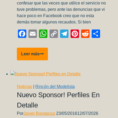
confesar que las veces que utilice el servicio no
tuve problemas, pero ante las denuncias que vi
hace poco en Facebook creo que no esta
demás tomar algunos recaudos. Si bien
Facebook
Email
WhatsApp
Copy
Telegram
Pinterest
Reddit
Comp
Link
Via
Leer más
Cargo…
Roba
Maquetas?
Noticias
|
Rincón del Modelista
Nuevo Sponsor! Perfiles En
Detalle
Por
Javier Bondanza
23/05/2016
12/07/2026