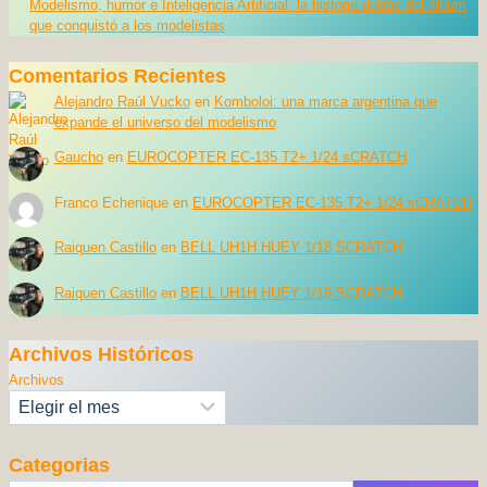
Modelismo, humor e Inteligencia Artificial: la historia detrás del álbum
que conquistó a los modelistas
Comentarios Recientes
Alejandro Raúl Vucko
en
Komboloi: una marca argentina que
expande el universo del modelismo
Gaucho
en
EUROCOPTER EC-135 T2+ 1/24 sCRATCH
Franco Echenique
en
EUROCOPTER EC-135 T2+ 1/24 sCRATCH
Raiquen Castillo
en
BELL UH1H HUEY 1/18 SCRATCH
Raiquen Castillo
en
BELL UH1H HUEY 1/18 SCRATCH
Archivos Históricos
Archivos
Categorias