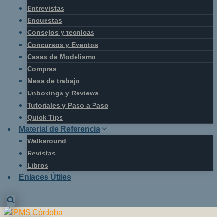
Entrevistas
Encuestas
Consejos y tecnicas
Concursos y Eventos
Casas de Modelismo
Compras
Mesa de trabajo
Unboxings y Reviews
Tutoriales y Paso a Paso
Quick Tips
Material de Referencia
Walkaround
Revistas
Libros
Enlaces Útiles