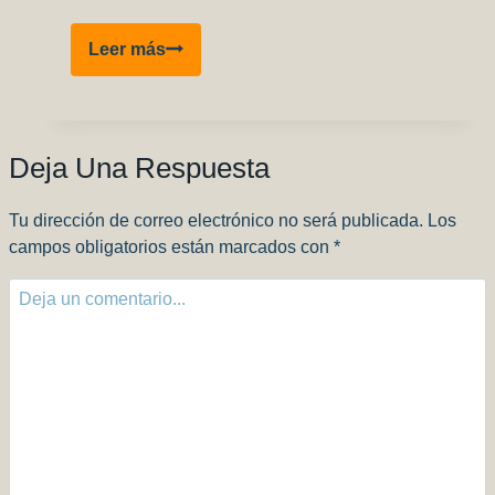
Review
Leer más
Pinturas
AK
Real
Colors
Deja Una Respuesta
–
Parte
Tu dirección de correo electrónico no será publicada.
Los
3
campos obligatorios están marcados con
*