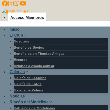
Saltar
al
contenido
Acceso Miembros
Inicio
El Club
Nosotros
Beneficios Socios
Beneficios en Tiendas Amigas
Eventos
Aviones a escala.com.ar
Galerías
Galería de Lectores
Galería de Fotos
Galería de Videos
Noticias
Rincón del Modelista
Hablemos de Modelismo