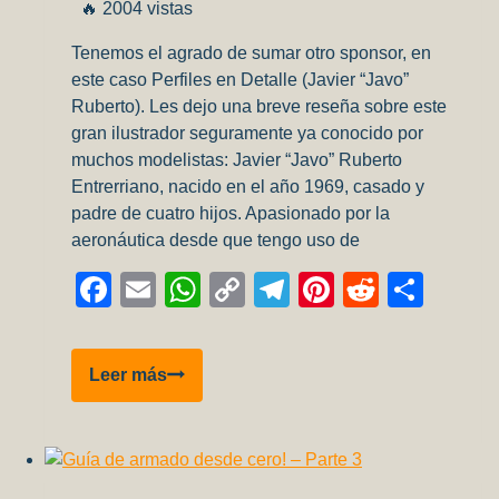
🔥 2004 vistas
Tenemos el agrado de sumar otro sponsor, en
este caso Perfiles en Detalle (Javier “Javo”
Ruberto). Les dejo una breve reseña sobre este
gran ilustrador seguramente ya conocido por
muchos modelistas: Javier “Javo” Ruberto
Entrerriano, nacido en el año 1969, casado y
padre de cuatro hijos. Apasionado por la
aeronáutica desde que tengo uso de
Facebook
Email
WhatsApp
Copy
Telegram
Pinterest
Reddit
Comp
Link
Nuevo
Leer más
Sponsor!
Perfiles
en
Detalle