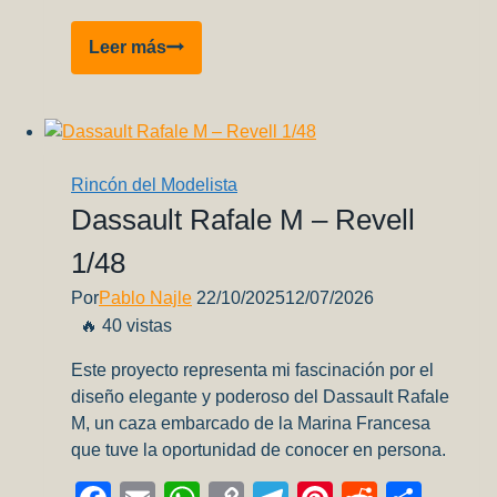
Visitando
Leer más
el
Museo
Nacional
Aeronáutico
y
Rincón del Modelista
del
Dassault Rafale M – Revell
Espacio
1/48
en
Santiago,
Por
Pablo Najle
22/10/2025
12/07/2026
Chile
🔥 40 vistas
(Parte
2)
Este proyecto representa mi fascinación por el
diseño elegante y poderoso del Dassault Rafale
M, un caza embarcado de la Marina Francesa
que tuve la oportunidad de conocer en persona.