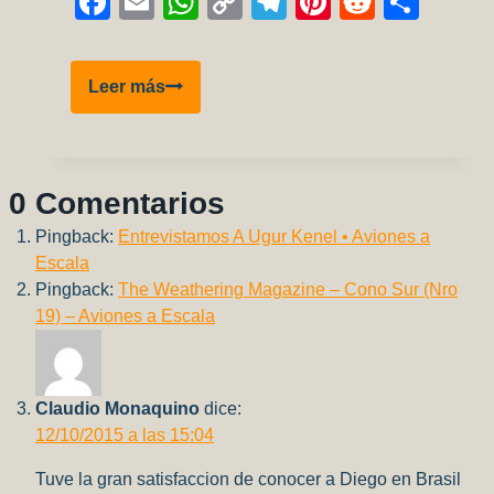
Facebook
Email
WhatsApp
Copy
Telegram
Pinterest
Reddit
Comp
Link
Dassault
Leer más
Rafale
M
–
Revell
0 Comentarios
1/48
Pingback:
Entrevistamos A Ugur Kenel • Aviones a
Escala
Pingback:
The Weathering Magazine – Cono Sur (Nro
19) – Aviones a Escala
Claudio Monaquino
dice:
12/10/2015 a las 15:04
Tuve la gran satisfaccion de conocer a Diego en Brasil