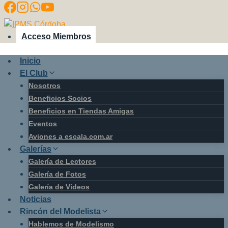
Saltar
al
contenido
Acceso Miembros
Inicio
El Club
Nosotros
Beneficios Socios
Beneficios en Tiendas Amigas
Eventos
Aviones a escala.com.ar
Galerías
Galería de Lectores
Galería de Fotos
Galería de Videos
Noticias
Rincón del Modelista
Hablemos de Modelismo