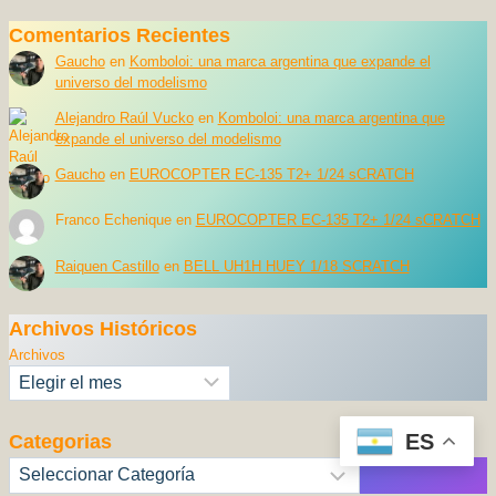
Comentarios Recientes
Gaucho
en
Komboloi: una marca argentina que expande el
universo del modelismo
Alejandro Raúl Vucko
en
Komboloi: una marca argentina que
expande el universo del modelismo
Gaucho
en
EUROCOPTER EC-135 T2+ 1/24 sCRATCH
Franco Echenique
en
EUROCOPTER EC-135 T2+ 1/24 sCRATCH
Raiquen Castillo
en
BELL UH1H HUEY 1/18 SCRATCH
Archivos Históricos
Archivos
ES
Categorias
Categorías