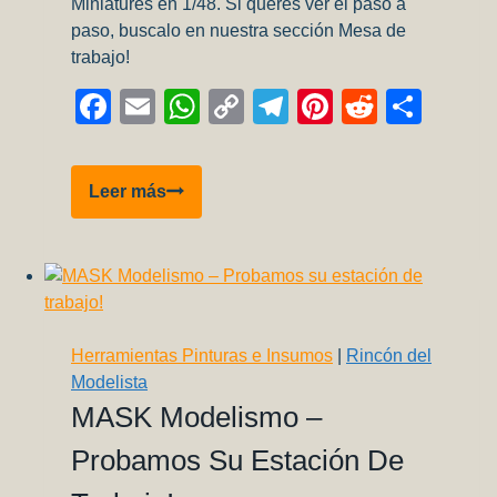
Miniatures en 1/48. Si queres ver el paso a
paso, buscalo en nuestra sección Mesa de
trabajo!
Facebook
Email
WhatsApp
Copy
Telegram
Pinterest
Reddit
Comp
Link
P-
Leer más
51A
Mustang
–
Galeria
Herramientas Pinturas e Insumos
|
Rincón del
Modelista
MASK Modelismo –
Probamos Su Estación De