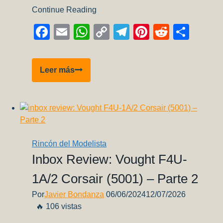
Continue Reading
Facebook
Email
WhatsApp
Copy
Telegram
Pinterest
Reddit
Comp
Link
Badger
Leer más
Velocity
Review
Rincón del Modelista
Inbox Review: Vought F4U-
1A/2 Corsair (5001) – Parte 2
Por
Javier Bondanza
06/06/2024
12/07/2026
🔥 106 vistas