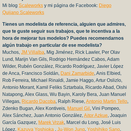
Mi blog
Scaleworks
y
mi página de Facebook:
Diego
Quijano Scaleworks
Tienes un modelista de referencia, alguien que admires,
que te guste seguir sus trabajos, que te incentiva a la
hora de mejorar tus modelos? Puedes recomendarnos
algún trabajo en particular de ese modelista?
Muchos,
JM Villalba
, Mig Jiménez, Rick Lawler, Per Olav
Lund, Marijn Van Gils, Rodrigo Hernández Cabos, Adam
Wilder, Rubén González, Ricardo Rodríguez, Javier López
de Anca, Francisco Soldán,
Dani Zamarbide
, Anis Elbied,
Rob Ferreira, Michael Rinaldi, Jamie Haggo, Artur Oslizlo,
Antonio Morant, Kamil Feliks Sztarbala, Ricardo Abad, Oishi
Natapong, Alex Glass, Wu Bayin, Karoly Bera, Juan Manuel
Villegas,
Ricardo Dacoba
, Ralph Riese,
Antonio Martin Tello
,
Zdenko Bugan, Alex Kontiveis,
Manuel Gil
, Vini Pompeo,
Alex Sánchez, Juan Antonio González,
Aitor Azkue
, Joaquin
García Gazquez,
Marek Vrzak
, Marcel du Long, José Luis
López,
Kazuya Yoshioka
,
Ju-Won Jung
,
Yoshihiko Sano
,