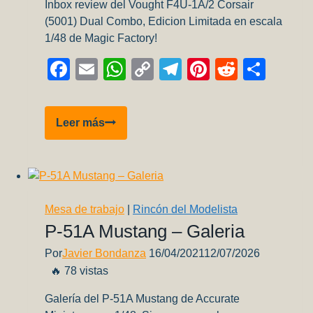
Inbox review del Vought F4U-1A/2 Corsair
(5001) Dual Combo, Edicion Limitada en escala
1/48 de Magic Factory!
Facebook
Email
WhatsApp
Copy
Telegram
Pinterest
Reddit
Comp
Link
inbox
Leer más
review:
Vought
F4U-
1A/2
Corsair
Mesa de trabajo
|
Rincón del Modelista
(5001)
P-51A Mustang – Galeria
–
Por
Javier Bondanza
16/04/2021
12/07/2026
Parte
🔥 78 vistas
2
Galería del P-51A Mustang de Accurate