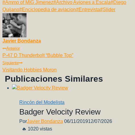
Etiquetas
#
Ammo of MIG Jimenez
#
Archivo Aviones a Escala
#
Diego
c
ail
at
p
e
er
d
m
de
Quijano
#
Enciclopedia de aviacion
#
Entrevista
#
Slider
e
s
y
gr
e
di
p
la
b
A
Li
a
st
t
ar
entrada:
o
p
n
m
tir
Javier Bondanza
o
p
k
Navegación
Anterior
k
P-47 D Thunderbolt “Bubble Top”
De
Siguiente
Entradas
Visitando Hobbies Moron
Publicaciones Similares
Rincón del Modelista
Badger Velocity Review
Por
Javier Bondanza
06/11/2019
12/07/2026
🔥 1020 vistas