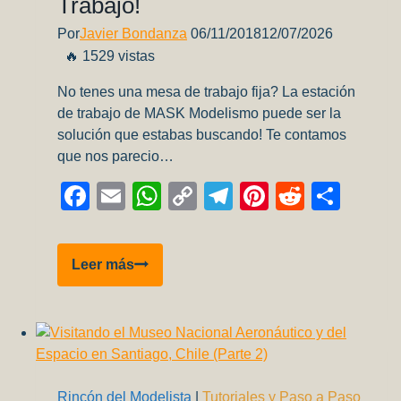
Trabajo!
Por
Javier Bondanza
06/11/2018
12/07/2026
🔥 1529 vistas
No tenes una mesa de trabajo fija? La estación
de trabajo de MASK Modelismo puede ser la
solución que estabas buscando! Te contamos
que nos parecio…
Facebook
Email
WhatsApp
Copy
Telegram
Pinterest
Reddit
Comp
Link
MASK
Leer más
Modelismo
–
Probamos
su
estación
de
Rincón del Modelista
|
Tutoriales y Paso a Paso