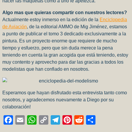
hacer las maquetas como a uno le apetezca.
Algo mas que quieras compartir con nuestros lectores?
Actualmente estoy inmerso en la edición de la
Enciclopedia
de Aviación
, de la editorial AMMO de Mig Jiménez, estamos
a punto de publicar el tomo 3 dedicado exclusivamente a la
pintura. Es un proyecto enorme que requiere de mucho
tiempo y esfuerzo, pero que sin duda merece la pena
teniendo en cuenta la gran acogida que está teniendo, estoy
muy contento y aprovecho para dar las gracias a todos los
modelistas que han confiado en nosotros.
Esperamos que hayan disfrutado esta entrevista tanto como
nosotros, y agradecemos nuevamente a Diego por su
colaboración!
F
E
W
C
T
Pi
R
C
a
m
h
o
el
nt
e
o