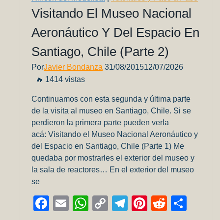
trabajo!
Visitando El Museo Nacional
Aeronáutico Y Del Espacio En
Santiago, Chile (Parte 2)
Por
Javier Bondanza
31/08/2015
12/07/2026
🔥 1414 vistas
Continuamos con esta segunda y última parte
de la visita al museo en Santiago, Chile. Si se
perdieron la primera parte pueden verla
acá: Visitando el Museo Nacional Aeronáutico y
del Espacio en Santiago, Chile (Parte 1) Me
quedaba por mostrarles el exterior del museo y
la sala de reactores… En el exterior del museo
se
Facebook
Email
WhatsApp
Copy
Telegram
Pinterest
Reddit
Comp
Link