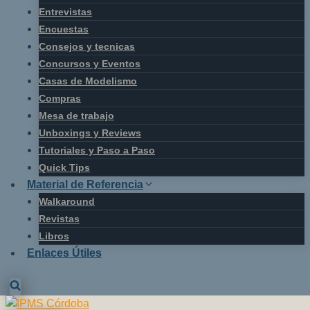
Entrevistas
Encuestas
Consejos y tecnicas
Concursos y Eventos
Casas de Modelismo
Compras
Mesa de trabajo
Unboxings y Reviews
Tutoriales y Paso a Paso
Quick Tips
Material de Referencia
Walkaround
Revistas
Libros
Enlaces Útiles