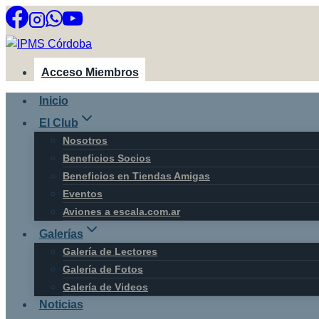
Saltar
al
contenido
Acceso Miembros
Inicio
El Club
Nosotros
Beneficios Socios
Beneficios en Tiendas Amigas
Eventos
Aviones a escala.com.ar
Galerías
Galería de Lectores
Galería de Fotos
Galería de Videos
Noticias