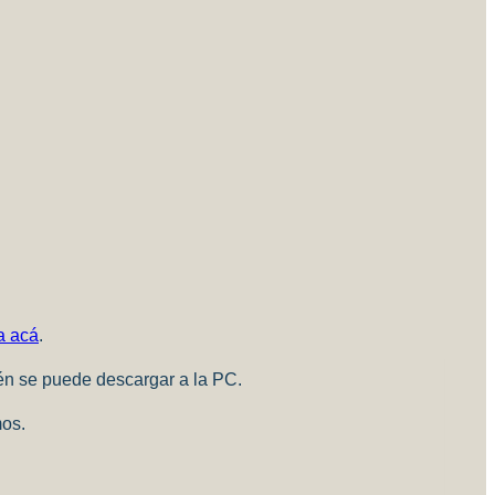
a acá
.
ién se puede descargar a la PC.
mos.