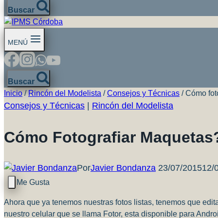
Buscar
MENÚ
Buscar
Inicio
/
Rincón del Modelista
/
Consejos y Técnicas
/
Cómo foto
Consejos y Técnicas
|
Rincón del Modelista
Cómo Fotografiar Maquetas?
Por
Javier Bondanza
23/07/2015
12/
Ahora que ya tenemos nuestras fotos listas, tenemos que editar
nuestro celular que se llama Fotor, esta disponible para Andr