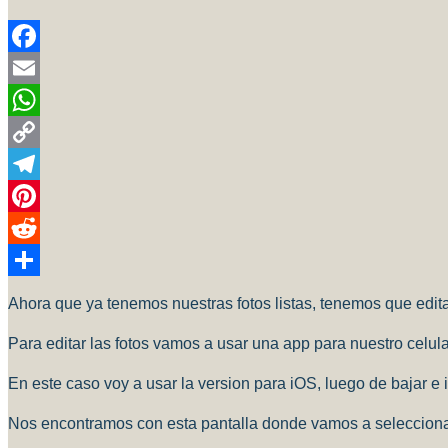
Facebook
Email
WhatsApp
Copy
Link
Telegram
Pinterest
Reddit
Compartir
Ahora que ya tenemos nuestras fotos listas, tenemos que editarl
Para editar las fotos vamos a usar una app para nuestro celul
En este caso voy a usar la version para iOS, luego de bajar e 
Nos encontramos con esta pantalla donde vamos a selecciona