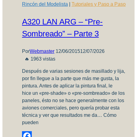
Rincón del Modelista
|
Tutoriales y Paso a Paso
de
la
A320 LAN ARG – “Pre-
aguja?
Sombreado” – Parte 3
Por
Webmaster
12/06/2015
12/07/2026
🔥 1963 vistas
Después de varias sesiones de masillado y lija,
por fin llegue a la parte que más me gusta, la
pintura. Antes de aplicar la pintura final, le
hice un «pre-shade» o «pre-sombreado» de los
paneles, ésto no se hace generalmente con los
aviones comerciales, pero quería probar esta
técnica y ver que resultados me da… Cómo
pueden