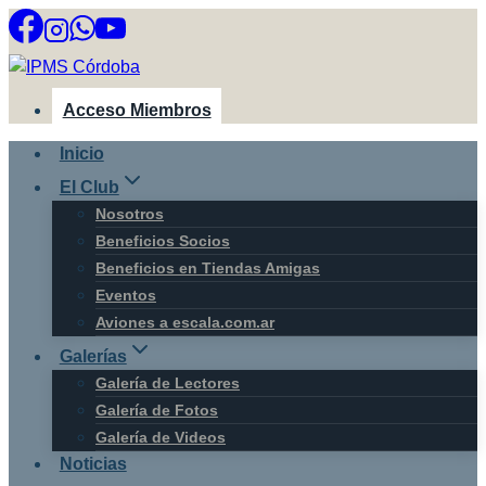
Saltar
al
contenido
Acceso Miembros
Inicio
El Club
Nosotros
Beneficios Socios
Beneficios en Tiendas Amigas
Eventos
Aviones a escala.com.ar
Galerías
Galería de Lectores
Galería de Fotos
Galería de Videos
Noticias