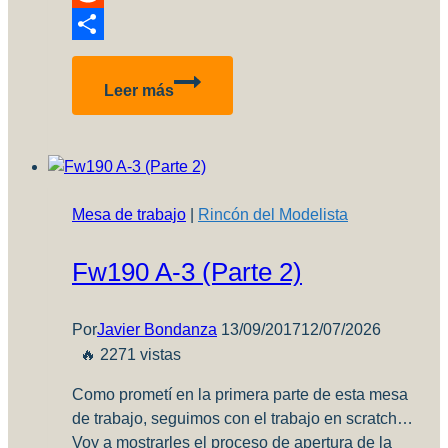
Reddit
Compartir
Revisión
Leer más
Enciclopedia
de
Modelismo
–
Vol
Mesa de trabajo
|
Rincón del Modelista
4
–
Fw190 A-3 (Parte 2)
Suciedad
y
Desgaste
Por
Javier Bondanza
13/09/2017
12/07/2026
🔥 2271 vistas
Como prometí en la primera parte de esta mesa
de trabajo, seguimos con el trabajo en scratch…
Voy a mostrarles el proceso de apertura de la