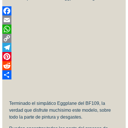
Facebook
Email
WhatsApp
Copy
Link
Telegram
Pinterest
Reddit
Compartir
Terminado el simpático Eggplane del BF109, la
verdad que disfrute muchisimo este modelo, sobre
todo la parte de pintura y desgastes.