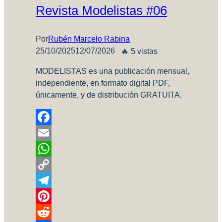
Revista Modelistas #06
3
Por
Rubén Marcelo Rabina
25/10/2025
12/07/2026
🔥 5 vistas
MODELISTAS es una publicación mensual,
independiente, en formato digital PDF,
únicamente, y de distribución GRATUITA.
Facebook
Email
WhatsApp
Copy
Link
Telegram
Pinterest