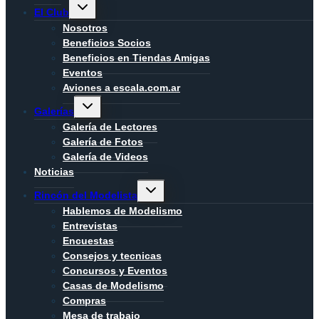
Alternar
El Club
menú
hijo
Nosotros
Beneficios Socios
Beneficios en Tiendas Amigas
Eventos
Aviones a escala.com.ar
Alternar
Galerías
menú
hijo
Galería de Lectores
Galería de Fotos
Galería de Videos
Noticias
Alternar
Rincón del Modelista
menú
hijo
Hablemos de Modelismo
Entrevistas
Encuestas
Consejos y tecnicas
Concursos y Eventos
Casas de Modelismo
Compras
Mesa de trabajo