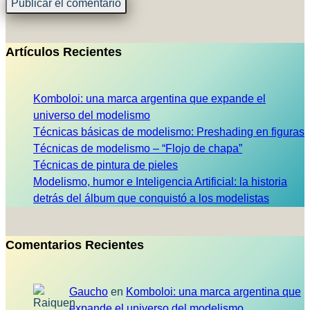
Artículos Recientes
Komboloi: una marca argentina que expande el
universo del modelismo
Técnicas básicas de modelismo: Preshading en figuras
Técnicas de modelismo – “Flojo de chapa”
Técnicas de pintura de pieles
Modelismo, humor e Inteligencia Artificial: la historia
detrás del álbum que conquistó a los modelistas
Comentarios Recientes
Gaucho
en
Komboloi: una marca argentina que
expande el universo del modelismo