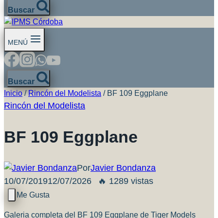
Buscar
MENÚ
Buscar
Inicio
/
Rincón del Modelista
/
BF 109 Eggplane
Rincón del Modelista
BF 109 Eggplane
Por
Javier Bondanza
10/07/2019
12/07/2026
🔥 1289 vistas
Galeria completa del BF 109 Eggplane de Tiger Models