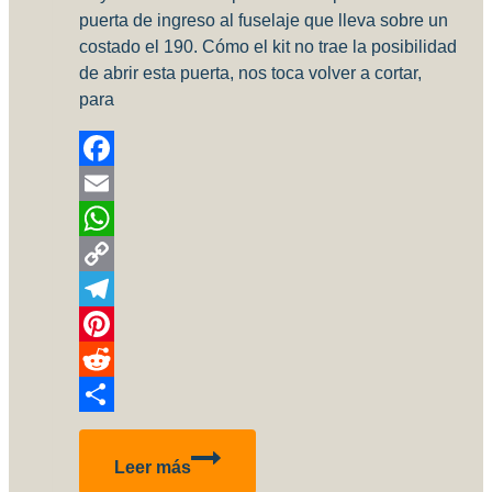
puerta de ingreso al fuselaje que lleva sobre un
costado el 190. Cómo el kit no trae la posibilidad
de abrir esta puerta, nos toca volver a cortar,
para
Facebook
Email
WhatsApp
Copy
Link
Telegram
Pinterest
Reddit
Compartir
Fw190
Leer más
A-