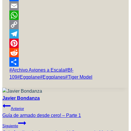
Facebook
Email
WhatsApp
Copy
Link
Telegram
Pinterest
Reddit
Etiquetas
#
Archivo Aviones a Escala
#
Bf-
Compartir
de
109
#
Eggplane
#
Eggplanes
#
Tiger Model
la
entrada:
Javier Bondanza
Navegación
Anterior
De
Guía de armado desde cero! – Parte 1
Entradas
Siguiente