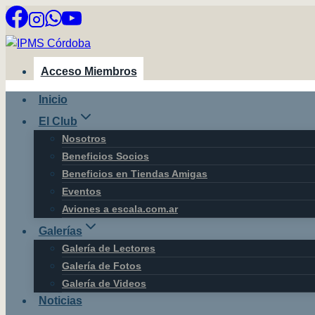
Saltar
al
contenido
Acceso Miembros
Inicio
El Club
Nosotros
Beneficios Socios
Beneficios en Tiendas Amigas
Eventos
Aviones a escala.com.ar
Galerías
Galería de Lectores
Galería de Fotos
Galería de Videos
Noticias