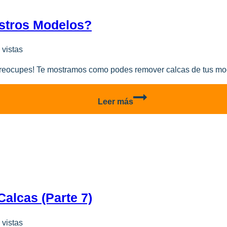
3
stros Modelos?
 vistas
preocupes! Te mostramos como podes remover calcas de tus mod
Como
Leer más
remover
calcas
en
nuestros
modelos?
Calcas (parte 7)
 vistas