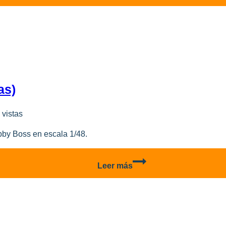
A-
1a/U4
–
Parte
4
(Efectos/Weathering)
as)
 vistas
by Boss en escala 1/48.
Me
Leer más
262
A-
1a/U4
–
Parte