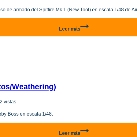
o de armado del Spitfire Mk.1 (New Tool) en escala 1/48 de Airf
Spitfire
Leer más
Mk.1
–
Colocando
las
calcas
(parte
7)
tos/Weathering)
2 vistas
by Boss en escala 1/48.
Me
Leer más
262