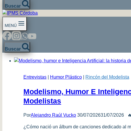
Buscar
MENÚ
Buscar
Entrevistas
|
Humor Plástico
|
Rincón del Modelista
Modelismo, Humor E Inteligenci
Modelistas
Por
Alejandro Raúl Vucko
30/07/2026
31/07/2026

¿Cómo nació un álbum de canciones dedicado al mo