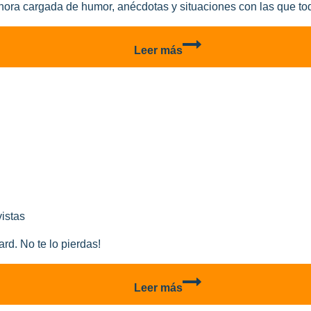
onora cargada de humor, anécdotas y situaciones con las que tod
Modelismo,
Leer más
humor
e
Inteligencia
Artificial:
la
historia
detrás
del
álbum
que
vistas
conquistó
a
rd. No te lo pierdas!
los
modelistas
P-
Leer más
400