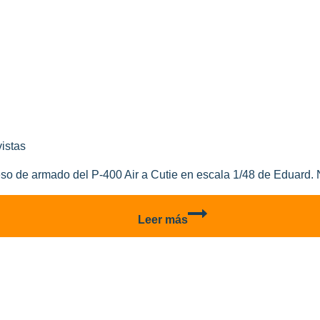
Air
a
Cutie
–
Galería
vistas
so de armado del P-400 Air a Cutie en escala 1/48 de Eduard. N
P-
Leer más
400
Air
a
Cutie
–
Parte