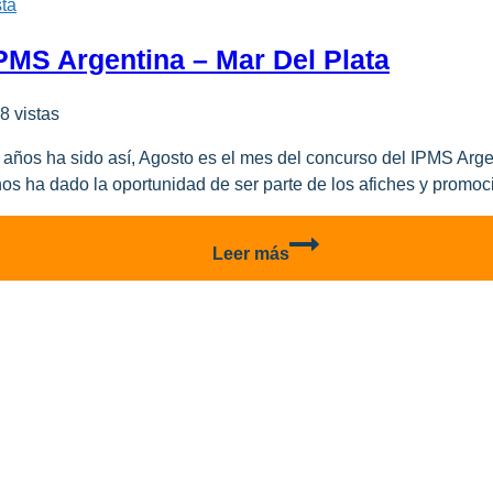
ta
Argentina
–
PMS Argentina – Mar Del Plata
Mar
del
8 vistas
Plata
os ha sido así, Agosto es el mes del concurso del IPMS Argent
os ha dado la oportunidad de ser parte de los afiches y promoc
30º
Leer más
Exposición
y
Concurso
–
IPMS
Argentina
–
Mar
del