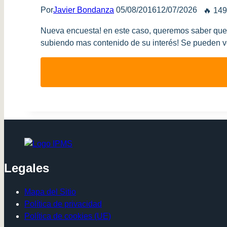
Por
Javier Bondanza
05/08/2016
12/07/2026
🔥 149
Nueva encuesta! en este caso, queremos saber que e
subiendo mas contenido de su interés! Se pueden vo
Legales
Mapa del Sitio
Política de privacidad
Política de cookies (UE)