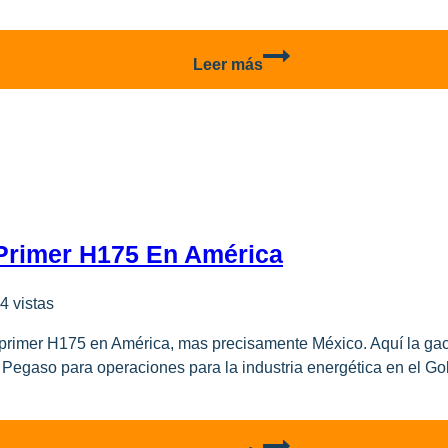
Ganador
Leer más
del
concurso
Perfiles
en
Detalle!
 Primer H175 En América
4 vistas
u primer H175 en América, mas precisamente México. Aquí la gac
 Pegaso para operaciones para la industria energética en el Gol
Airbus