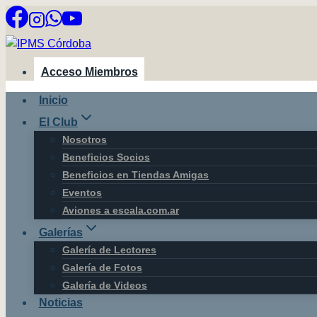
Saltar
al
contenido
Acceso Miembros
Inicio
El Club
Nosotros
Beneficios Socios
Beneficios en Tiendas Amigas
Eventos
Aviones a escala.com.ar
Galerías
Galería de Lectores
Galería de Fotos
Galería de Videos
Noticias