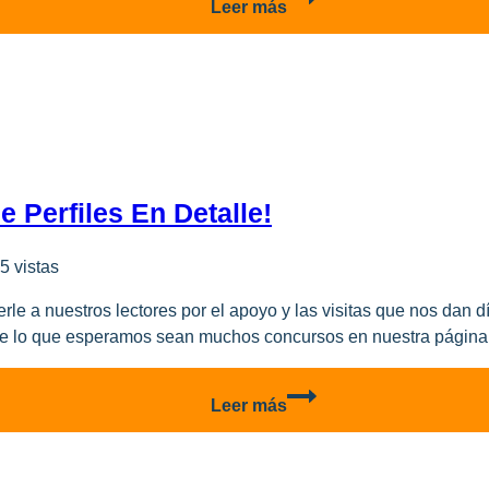
Leer más
Helicopters
entrega
el
primer
H175
en
América
 Perfiles En Detalle!
5 vistas
a nuestros lectores por el apoyo y las visitas que nos dan día
 de lo que esperamos sean muchos concursos en nuestra página 
Concurso!
Leer más
Ganate
2
láminas