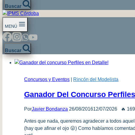
Buscar
MENÚ
Buscar
Concursos y Eventos
|
Rincón del Modelista
Ganador Del Concurso Perfiles
Por
Javier Bondanza
26/08/2016
12/07/2026
🔥 169
Antes que nada, queremos agradecer a todos aquello
(hay que afinar el ojo 😛) Como habíamos comentado 