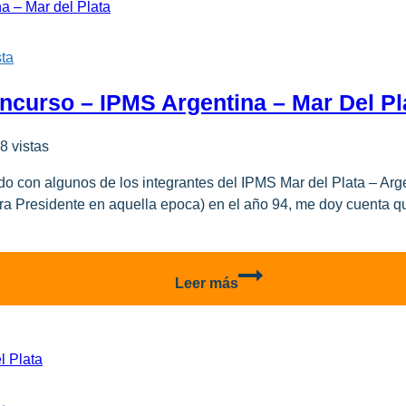
de
Perfiles
en
ta
Detalle!
ncurso – IPMS Argentina – Mar Del Pl
8 vistas
do con algunos de los integrantes del IPMS Mar del Plata – Arg
a Presidente en aquella epoca) en el año 94, me doy cuenta q
Cobertura
Leer más
30º
Exposición
y
Concurso
–
IPMS