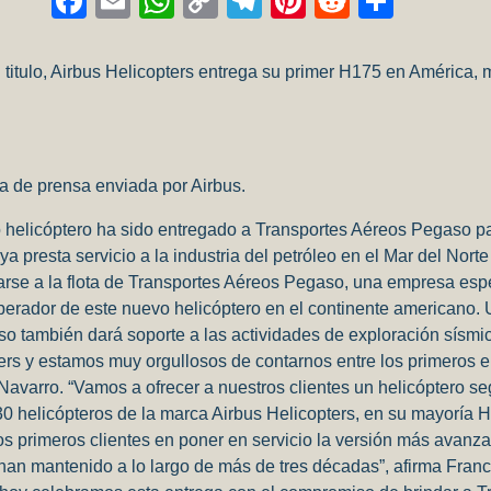
Facebook
Email
WhatsApp
Copy
Telegram
Pinterest
Reddit
Compa
Link
 titulo, Airbus Helicopters entrega su primer H175 en América,
la de prensa enviada por Airbus.
 helicóptero ha sido entregado a Transportes Aéreos Pegaso par
ya presta servicio a la industria del petróleo en el Mar del Nor
arse a la flota de Transportes Aéreos Pegaso, una empresa especi
perador de este nuevo helicóptero en el continente americano. 
o también dará soporte a las actividades de exploración sís
ers y estamos muy orgullosos de contarnos entre los primeros en 
avarro. “Vamos a ofrecer a nuestros clientes un helicóptero se
30 helicópteros de la marca Airbus Helicopters, en su mayoría
os primeros clientes en poner en servicio la versión más avanz
an mantenido a lo largo de más de tres décadas”, afirma Francis