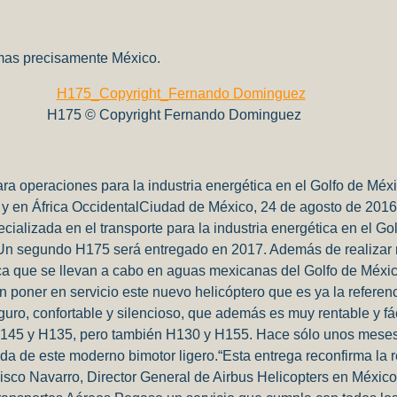
rtir
 mas precisamente México.
H175 © Copyright Fernando Dominguez
a operaciones para la industria energética en el Golfo de Méx
te y en África OccidentalCiudad de México, 24 de agosto de 201
alizada en el transporte para la industria energética en el Gol
Un segundo H175 será entregado en 2017. Además de realizar mis
mica que se llevan a cabo en aguas mexicanas del Golfo de Méx
poner en servicio este nuevo helicóptero que es ya la referenc
guro, confortable y silencioso, que además es muy rentable y fa
 H145 y H135, pero también H130 y H155. Hace sólo unos meses 
ada de este moderno bimotor ligero.“Esta entrega reconfirma la r
co Navarro, Director General de Airbus Helicopters en México. “