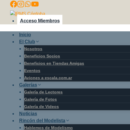
Saltar
al
contenido
Acceso Miembros
Inicio
El Club
Nosotros
Beneficios Socios
Beneficios en Tiendas Amigas
Eventos
Aviones a escala.com.ar
Galerías
Galería de Lectores
Galería de Fotos
Galería de Videos
Noticias
Rincón del Modelista
Hablemos de Modelismo