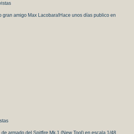
vistas
tro gran amigo Max Lacobara!Hace unos días publico en
artir
stas
 de armado del Spitfire Mk.1 (New Tool) en escala 1/48