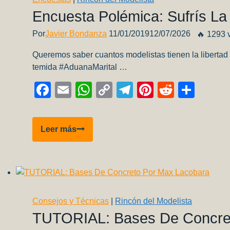
Encuesta Polémica: Sufrís La
Por
Javier Bondanza
11/01/2019
12/07/2026
🔥 1293 v
Queremos saber cuantos modelistas tienen la libertad 
temida #AduanaMarital …
Facebook
Email
WhatsApp
Copy
Telegram
Pinterest
Reddit
Comp
Link
Encuesta
Leer más
Polémica:
Sufrís
la
#AduanaMarital
??
Consejos y Técnicas
|
Rincón del Modelista
TUTORIAL: Bases De Concre