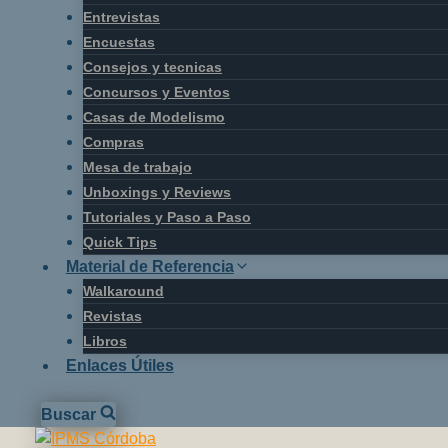
Entrevistas
Encuestas
Consejos y tecnicas
Concursos y Eventos
Casas de Modelismo
Compras
Mesa de trabajo
Unboxings y Reviews
Tutoriales y Paso a Paso
Quick Tips
Material de Referencia
Walkaround
Revistas
Libros
Enlaces Útiles
Buscar