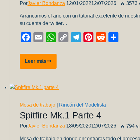
Por
Javier Bondanza
12/01/2022
12/07/2026
🔥 3573 
Arrancamos el año con un tutorial excelente de nues
su cuenta de twitter…
Facebook
Email
WhatsApp
Copy
Telegram
Pinterest
Reddit
Comp
Link
TUTORIAL:
Leer más
Bases
De
Concreto
Por
Max
Mesa de trabajo
|
Rincón del Modelista
Lacobara
Spitfire Mk.1 Parte 4
Por
Javier Bondanza
18/05/2020
12/07/2026
🔥 794 vi
Mesa de trabajo en donde encontraras todo el proceso