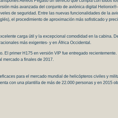
ansportes Aéreos Pegaso un servicio que cumpla con todos los 
sión más avanzada del conjunto de aviónica digital Helionix®
 niveles de seguridad. Entre las nuevas funcionalidades de la avi
és), el procedimiento de aproximación más sofisticado y preci
elente carga útil y la excepcional comodidad en la cabina. Des
racionales más exigentes- y en África Occidental.
. El primer H175 en versión VIP fue entregado recientemente. L
 al mercado a finales de 2017.
 eficaces para el mercado mundial de helicópteros civiles y mili
s cuenta con una plantilla de más de 22.000 personas y en 2015