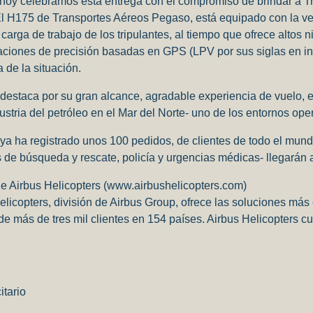
 hoy celebramos esta entrega con el compromiso de brindar a Tr
l H175 de Transportes Aéreos Pegaso, está equipado con la ver
a carga de trabajo de los tripulantes, al tiempo que ofrece altos
ciones de precisión basadas en GPS (LPV por sus siglas en ingl
de la situación.
destaca por su gran alcance, agradable experiencia de vuelo, exc
ustria del petróleo en el Mar del Norte- uno de los entornos ope
ya ha registrado unos 100 pedidos, de clientes de todo el mundo
 de búsqueda y rescate, policía y urgencias médicas- llegarán
e Airbus Helicopters (www.airbushelicopters.com)
elicopters, división de Airbus Group, ofrece las soluciones más
 de más de tres mil clientes en 154 países. Airbus Helicopter
itario