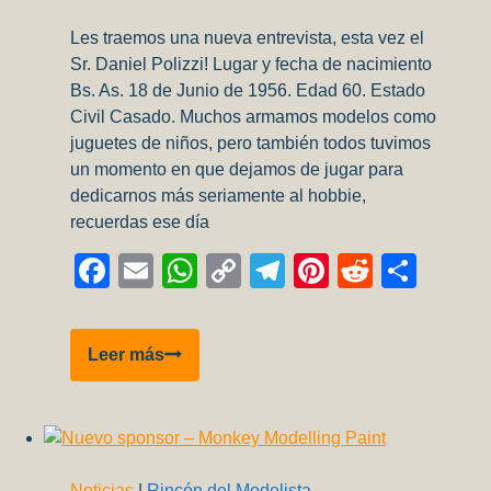
de
Les traemos una nueva entrevista, esta vez el
la
Sr. Daniel Polizzi! Lugar y fecha de nacimiento
AFIP
Bs. As. 18 de Junio de 1956. Edad 60. Estado
Civil Casado. Muchos armamos modelos como
juguetes de niños, pero también todos tuvimos
un momento en que dejamos de jugar para
dedicarnos más seriamente al hobbie,
recuerdas ese día
Facebook
Email
WhatsApp
Copy
Telegram
Pinterest
Reddit
Comp
Link
Entrevista
Leer más
a
Daniel
Polizzi
Noticias
|
Rincón del Modelista