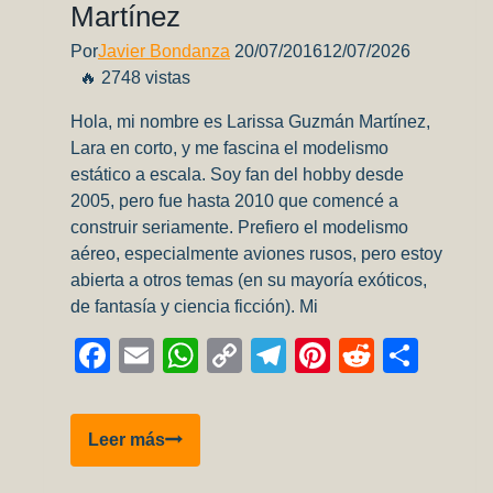
Martínez
Por
Javier Bondanza
20/07/2016
12/07/2026
🔥 2748 vistas
Hola, mi nombre es Larissa Guzmán Martínez,
Lara en corto, y me fascina el modelismo
estático a escala. Soy fan del hobby desde
2005, pero fue hasta 2010 que comencé a
construir seriamente. Prefiero el modelismo
aéreo, especialmente aviones rusos, pero estoy
abierta a otros temas (en su mayoría exóticos,
de fantasía y ciencia ficción). Mi
Facebook
Email
WhatsApp
Copy
Telegram
Pinterest
Reddit
Comp
Link
Entrevista
Leer más
a
Larissa