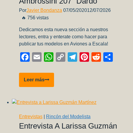
Ambrossini 207 “Dardo”
Por
Javier Bondanza
07/05/2020
12/07/2026
🔥 756 vistas
Dedicamos esta nueva sección a nuestros
lectores, entra y enterate como hacer para
publicar tus modelos en Aviones a Escala!
Facebook
Email
WhatsApp
Copy
Telegram
Pinterest
Reddit
Comp
Link
Galería
Leer más
de
lectores:
SAI
Ambrossini 207
“Dardo”
Entrevistas
|
Rincón del Modelista
Entrevista A Larissa Guzmán