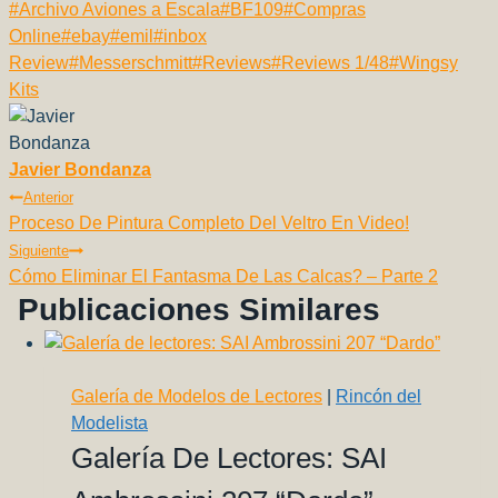
Etiquetas
#
Archivo Aviones a Escala
#
BF109
#
Compras
c
ail
at
p
e
er
d
m
de
Online
#
ebay
#
emil
#
inbox
e
s
y
gr
e
di
p
la
Review
#
Messerschmitt
#
Reviews
#
Reviews 1/48
#
Wingsy
b
A
Li
a
st
t
ar
entrada:
Kits
o
p
n
m
tir
o
p
k
Javier Bondanza
Navegación
k
Anterior
Proceso De Pintura Completo Del Veltro En Video!
De
Siguiente
Entradas
Cómo Eliminar El Fantasma De Las Calcas? – Parte 2
Publicaciones Similares
Galería de Modelos de Lectores
|
Rincón del
Modelista
Galería De Lectores: SAI