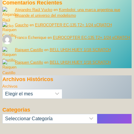
Comentarios Recientes
Alejandro Raúl Vucko
en
Komboloi: una marca argentina que
expande el universo del modelismo
Gaucho
en
EUROCOPTER EC-135 T2+ 1/24 sCRATCH
Franco Echenique
en
EUROCOPTER EC-135 T2+ 1/24 sCRATCH
Raiquen Castillo
en
BELL UH1H HUEY 1/18 SCRATCH
Raiquen Castillo
en
BELL UH1H HUEY 1/18 SCRATCH
Archivos Históricos
Archivos
Categorias
Categorías