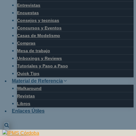
Entrevistas
Encuestas
Consejos y tecnicas
Concursos y Eventos
Casas de Modelismo
Compras
Mesa de trabajo
Unboxings y Reviews
Tutoriales y Paso a Paso
Quick Tips
Material de Referencia
Walkaround
Revistas
Libros
Enlaces Útiles