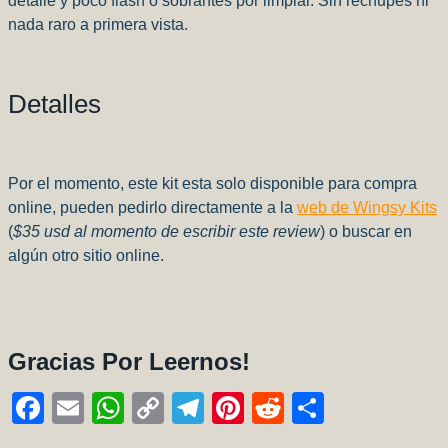
detalle y poco flash o sobrantes por limpiar. Sin rechupes ni
nada raro a primera vista.
Detalles
Por el momento, este kit esta solo disponible para compra
online, pueden pedirlo directamente a la
web de Wingsy Kits
(
$35 usd al momento de escribir este review
) o buscar en
algún otro sitio online.
Gracias Por Leernos!
F
E
W
C
T
Pi
R
C
a
m
h
o
el
nt
e
o