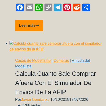
Facebook
Email
WhatsApp
Copy
Telegram
Pinterest
Reddit
Comp
Link
Cómo
Leer más
llegar
al
Museo
Nacional
de
Aeronáutica?
Casas de Modelismo
|
Compras
|
Rincón del
Modelista
Calculá Cuanto Sale Comprar
Afuera Con El Simulador De
Envios De La AFIP
Por
Javier Bondanza
10/10/2018
12/07/2026
🔥 4768 vistas