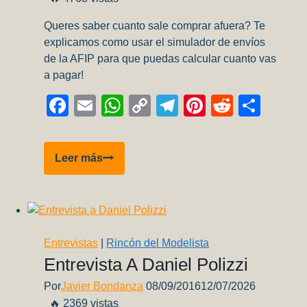
Queres saber cuanto sale comprar afuera? Te
explicamos como usar el simulador de envíos
de la AFIP para que puedas calcular cuanto vas
a pagar!
Facebook
Email
WhatsApp
Copy
Telegram
Pinterest
Reddit
Comp
Link
Calculá
Leer más
cuanto
sale
comprar
afuera
con
Entrevistas
|
Rincón del Modelista
el
Entrevista A Daniel Polizzi
simulador
Por
Javier Bondanza
08/09/2016
12/07/2026
de
🔥 2369 vistas
envios