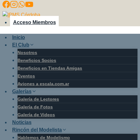
Saltar
al
contenido
Acceso Miembros
Inicio
El Club
Nosotros
Beneficios Socios
Beneficios en Tiendas Amigas
Eventos
Aviones a escala.com.ar
Galerías
Galería de Lectores
Galería de Fotos
Galería de Videos
Noticias
Rincón del Modelista
Hablemos de Modelismo