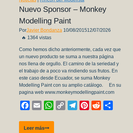
Nuevo Sponsor – Monkey
Modelling Paint
Por
Javier Bondanza
10/08/2015
12/07/2026
🔥 1364 vistas
Como hemos dicho anteriormente, cada vez que
un nuevo producto se suma a nuestra página
nos llena de orgullo. El camino de la seriedad y
el trabajo de a poco va rindiendo sus frutos. En
este caso desde Ecuador, se suma Monkey
Modelling Paint con su amplio catálogo. En su
pagina web www.monkeymodellingpaint.com
Facebook
Email
WhatsApp
Copy
Telegram
Pinterest
Reddit
Comp
Link
Nuevo
Leer más