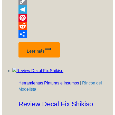
WhatsApp
Copy
Link
Telegram
Pinterest
Reddit
Compartir
Tutorial
Leer más
pintura
de
figuras
desde
0
Herramientas Pinturas e Insumos
|
Rincón del
Modelista
Review Decal Fix Shikiso