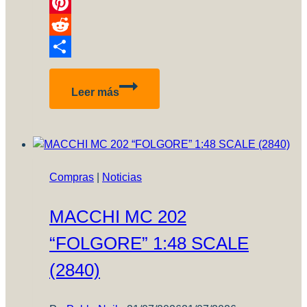
Link
Telegram
Pinterest
Reddit
Compartir
Review
Leer más
Decal
Fix
Shikiso
Compras
|
Noticias
MACCHI MC 202
“FOLGORE” 1:48 SCALE
(2840)