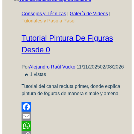
pena?
Consejos y Técnicas
|
Galería de Videos
|
Tutoriales y Paso a Paso
Tutorial Pintura De Figuras
Desde 0
Por
Alejandro Raúl Vucko
11/11/2025
02/08/2026
🔥 1 vistas
Tutorial del canal recluta primer, donde explica
pintura de foguras de manera simple y amena
Facebook
Email