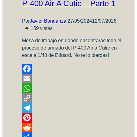
P-400 Air A Cutie – Parte 1
Por
Javier Bondanza
27/05/2024
12/07/2026
🔥 159 vistas
Mesa de trabajo en donde encontraras todo el
proceso de armado del P-400 Air a Cutie en
escala 1/48 de Eduard. No te lo pierdas!
Facebook
Email
WhatsApp
Copy
Link
Telegram
Pinterest