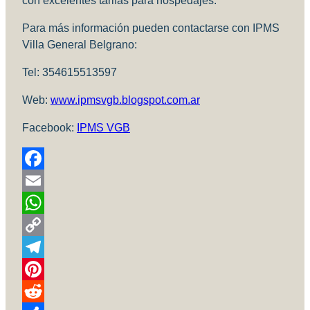
con excelentes tarifas para hospedajes.
Para más información pueden contactarse con IPMS
Villa General Belgrano:
Tel: 354615513597
Web:
www.ipmsvgb.blogspot.com.ar
Facebook:
IPMS VGB
Facebook
Email
WhatsApp
Copy
Link
Telegram
Pinterest