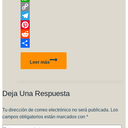
WhatsApp
Copy
Link
Telegram
Pinterest
Reddit
Compartir
BF
Leer más
109
Eggplane
Deja Una Respuesta
Tu dirección de correo electrónico no será publicada.
Los
campos obligatorios están marcados con
*