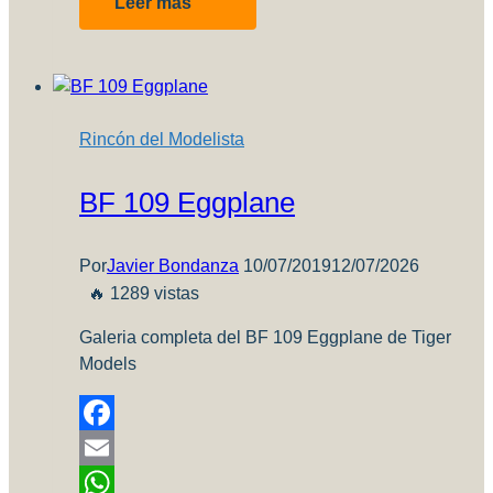
Leer más
MC
202
“FOLGORE”
1:48
SCALE
Rincón del Modelista
(2840)
BF 109 Eggplane
Por
Javier Bondanza
10/07/2019
12/07/2026
🔥 1289 vistas
Galeria completa del BF 109 Eggplane de Tiger
Models
Facebook
Email