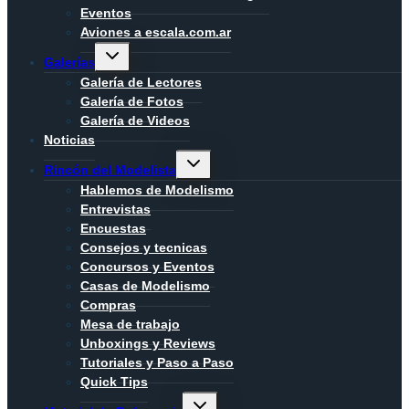
Eventos
Aviones a escala.com.ar
Alternar
Galerías
menú
hijo
Galería de Lectores
Galería de Fotos
Galería de Videos
Noticias
Alternar
Rincón del Modelista
menú
hijo
Hablemos de Modelismo
Entrevistas
Encuestas
Consejos y tecnicas
Concursos y Eventos
Casas de Modelismo
Compras
Mesa de trabajo
Unboxings y Reviews
Tutoriales y Paso a Paso
Quick Tips
Alternar