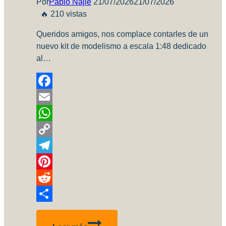
Por
Pablo Najle
21/07/2026
21/07/2026
🔥 210 vistas
Queridos amigos, nos complace contarles de un
nuevo kit de modelismo a escala 1:48 dedicado
al…
Facebook
Email
WhatsApp
Copy
Link
Telegram
Pinterest
Reddit
Compartir
MACCHI