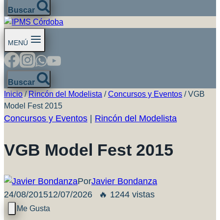
Buscar
MENÚ
Buscar
Inicio
/
Rincón del Modelista
/
Concursos y Eventos
/
VGB
Model Fest 2015
Concursos y Eventos
|
Rincón del Modelista
VGB Model Fest 2015
Por
Javier Bondanza
24/08/2015
12/07/2026
🔥 1244 vistas