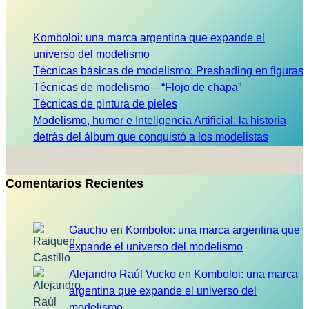
Komboloi: una marca argentina que expande el
universo del modelismo
Técnicas básicas de modelismo: Preshading en figuras
Técnicas de modelismo – “Flojo de chapa”
Técnicas de pintura de pieles
Modelismo, humor e Inteligencia Artificial: la historia
detrás del álbum que conquistó a los modelistas
Comentarios Recientes
Gaucho
en
Komboloi: una marca argentina que
expande el universo del modelismo
Alejandro Raúl Vucko
en
Komboloi: una marca
argentina que expande el universo del
modelismo