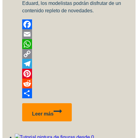
Eduard, los modelistas podrán disfrutar de un
contenido repleto de novedades.
Facebook
Email
WhatsApp
Copy
Link
Telegram
Pinterest
Reddit
Compartir
Pinceles
Leer más
recargables…
valen
la