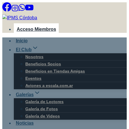
Saltar
al
contenido
Acceso Miembros
Inicio
El Club
Nosotros
Beneficios Socios
Beneficios en Tiendas Amigas
Eventos
Aviones a escala.com.ar
Galerías
Galería de Lectores
Galería de Fotos
Galería de Videos
Noticias