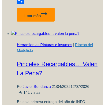
Reddit
Compartir
P-
Leer más
400
Air
a
Cutie
–
Herramientas Pinturas e Insumos
|
Rincón del
Parte
Modelista
1
Pinceles Recargables… Valen
La Pena?
Por
Javier Bondanza
21/04/2025
12/07/2026
🔥 141 vistas
En esta primera entrega del año de INFO