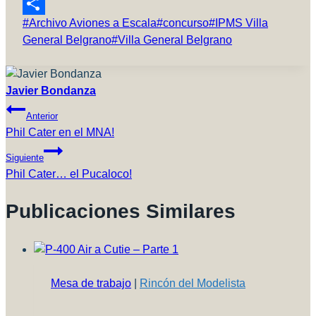
Reddit
Etiquetas
#
Archivo Aviones a Escala
#
concurso
#
IPMS Villa
Compartir
de
General Belgrano
#
Villa General Belgrano
la
entrada:
Javier Bondanza
Navegación
Anterior
De
Phil Cater en el MNA!
Entradas
Siguiente
Phil Cater… el Pucaloco!
Publicaciones Similares
Mesa de trabajo
|
Rincón del Modelista