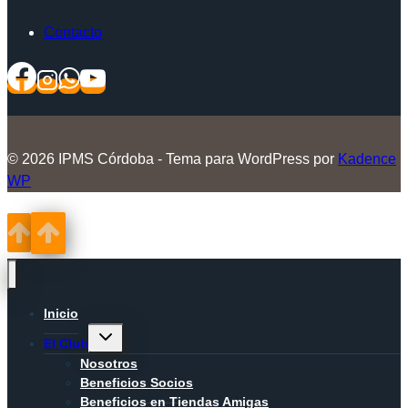
Contacto
© 2026 IPMS Córdoba - Tema para WordPress por
Kadence
WP
Inicio
Alternar
El Club
menú
hijo
Nosotros
Beneficios Socios
Beneficios en Tiendas Amigas