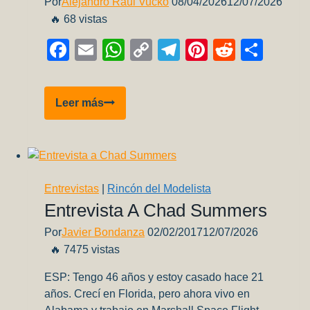
Por
Alejandro Raúl Vucko
08/04/2026
12/07/2026
🔥 68 vistas
Facebook
Email
WhatsApp
Copy
Telegram
Pinterest
Reddit
Comp
Link
Entrega
Leer más
de
Premios
–
2º
Concurso
Entrevistas
|
Rincón del Modelista
Regional
Entrevista A Chad Summers
de
Por
Javier Bondanza
02/02/2017
12/07/2026
Plastimodelismo
🔥 7475 vistas
IPMS
Córdoba
ESP: Tengo 46 años y estoy casado hace 21
2026
años. Crecí en Florida, pero ahora vivo en