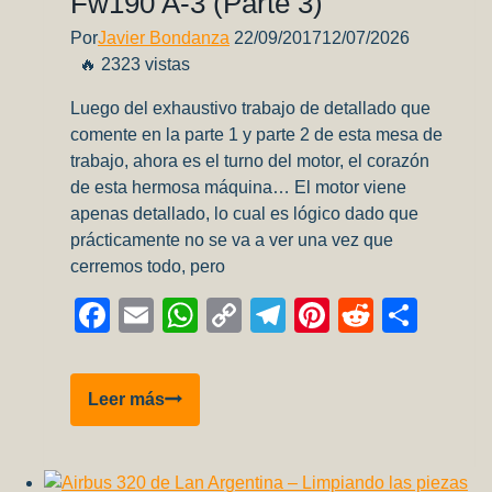
Fw190 A-3 (Parte 3)
Por
Javier Bondanza
22/09/2017
12/07/2026
🔥 2323 vistas
Luego del exhaustivo trabajo de detallado que
comente en la parte 1 y parte 2 de esta mesa de
trabajo, ahora es el turno del motor, el corazón
de esta hermosa máquina… El motor viene
apenas detallado, lo cual es lógico dado que
prácticamente no se va a ver una vez que
cerremos todo, pero
Facebook
Email
WhatsApp
Copy
Telegram
Pinterest
Reddit
Comp
Link
Fw190
Leer más
A-
3
(Parte