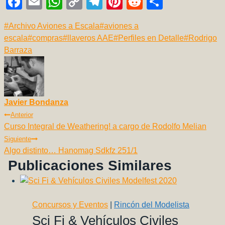
F
E
W
C
T
Pi
R
C
a
m
h
o
el
nt
e
o
Etiquetas
#
Archivo Aviones a Escala
#
aviones a
c
ail
at
p
e
er
d
m
de
escala
#
compras
#
llaveros AAE
#
Perfiles en Detalle
#
Rodrigo
e
s
y
gr
e
di
p
la
Barraza
b
A
Li
a
st
t
ar
entrada:
o
p
n
m
tir
o
p
k
Javier Bondanza
k
Navegación
Anterior
Curso Integral de Weathering! a cargo de Rodolfo Melian
De
Siguiente
Entradas
Algo distinto… Hanomag Sdkfz 251/1
Publicaciones Similares
Concursos y Eventos
|
Rincón del Modelista
Sci Fi & Vehículos Civiles