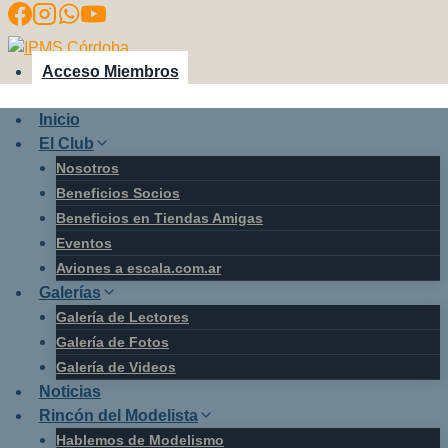
Saltar
al
contenido
Acceso Miembros
Inicio
El Club
Nosotros
Beneficios Socios
Beneficios en Tiendas Amigas
Eventos
Aviones a escala.com.ar
Galerías
Galería de Lectores
Galería de Fotos
Galería de Videos
Noticias
Rincón del Modelista
Hablemos de Modelismo