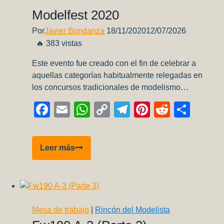
Modelfest 2020
Por
Javier Bondanza
18/11/2020
12/07/2026
🔥 383 vistas
Este evento fue creado con el fin de celebrar a
aquellas categorías habitualmente relegadas en
los concursos tradicionales de modelismo…
Facebook
Email
WhatsApp
Copy
Telegram
Pinterest
Reddit
Comp
Link
Sci
Leer más
Fi
&
Vehículos
Civiles
Modelfest
Mesa de trabajo
|
Rincón del Modelista
2020