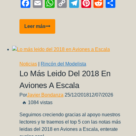
Facebook
Email
WhatsApp
Copy
Telegram
Pinterest
Reddit
Comp
Link
Airbus
Leer más
320
de
Lan
Argentina
–
Noticias
|
Rincón del Modelista
Limpiando
Lo Más Leido Del 2018 En
las
Aviones A Escala
piezas
–
Por
Javier Bondanza
25/12/2018
12/07/2026
Parte
🔥 1084 vistas
1
Seguimos creciendo gracias al apoyo nuestros
lectores y te traemos el top 5 con las notas más
leidas del 2018 en Aviones a Escala, enterate