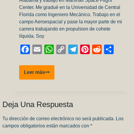
Alabama y trabajo en Marshall Space Flight
Center. Me gradué en la Universidad de Central
Florida como Ingeniero Mecánico. Trabajo en el
campo Aeroespacial y pase la mayor parte de mi
carrera trabajando en propulsion de cohete
líquida. Soy
Facebook
Email
WhatsApp
Copy
Telegram
Pinterest
Reddit
Comp
Link
Entrevista
Leer más
a
Chad
Summers
Deja Una Respuesta
Tu dirección de correo electrónico no será publicada.
Los
campos obligatorios están marcados con
*