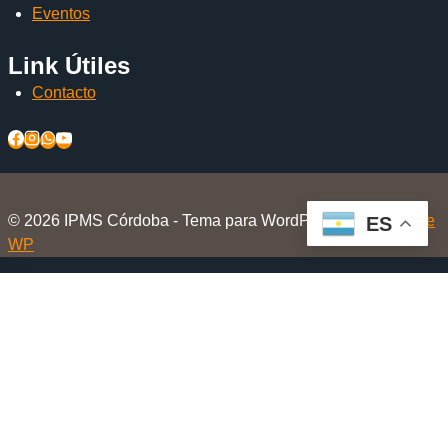
Eventos
Link Útiles
Contacto
© 2026 IPMS Córdoba - Tema para WordPress por
Kadence
ES
WP
Inicio
Alternar
El Club
menú
Nosotros
hijo
Beneficios Socios
Beneficios en Tiendas Amigas
Eventos