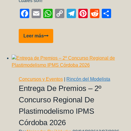
cuales son!
Facebook
Email
WhatsApp
Copy
Telegram
Pinterest
Reddit
Comp
Link
Lo
Leer más
más
leido
del
2018
en
Aviones
Concursos y Eventos
|
Rincón del Modelista
a
Entrega De Premios – 2º
Escala
Concurso Regional De
Plastimodelismo IPMS
Córdoba 2026