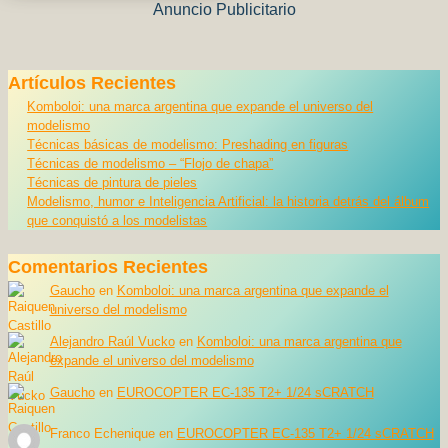
Anuncio Publicitario
Artículos Recientes
Komboloi: una marca argentina que expande el universo del
modelismo
Técnicas básicas de modelismo: Preshading en figuras
Técnicas de modelismo – “Flojo de chapa”
Técnicas de pintura de pieles
Modelismo, humor e Inteligencia Artificial: la historia detrás del álbum
que conquistó a los modelistas
Comentarios Recientes
Gaucho
en
Komboloi: una marca argentina que expande el
universo del modelismo
Alejandro Raúl Vucko
en
Komboloi: una marca argentina que
expande el universo del modelismo
Gaucho
en
EUROCOPTER EC-135 T2+ 1/24 sCRATCH
Franco Echenique
en
EUROCOPTER EC-135 T2+ 1/24 sCRATCH