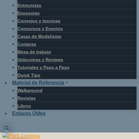
Entrevistas
Encuestas
Consejos y tecnicas
Concursos y Eventos
Casas de Modelismo
Compras
Mesa de trabajo
Unboxings y Reviews
Tutoriales y Paso a Paso
Quick Tips
Material de Referencia
Walkaround
Revistas
Libros
Enlaces Útiles